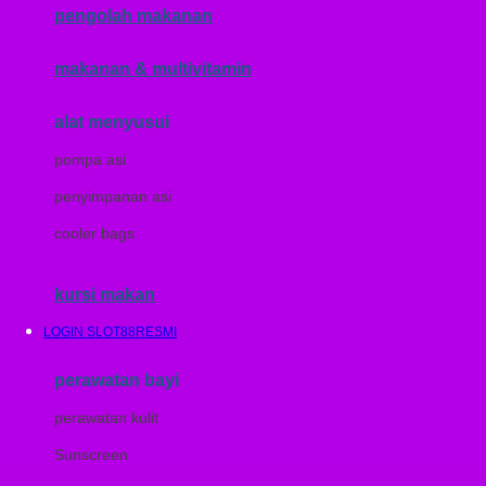
Joolz
pengolah makanan
Jujube
makanan & multivitamin
K
alat menyusui
Kiddycuts
pompa asi
Kumon
penyimpanan asi
L
cooler bags
Leapfrog
Leclerc
kursi makan
Lee Vierra
LOGIN SLOT88RESMI
Lillebaby
perawatan bayi
Little Bird Told Me
perawatan kulit
Little Miss Janis
Sunscreen
London Taxi