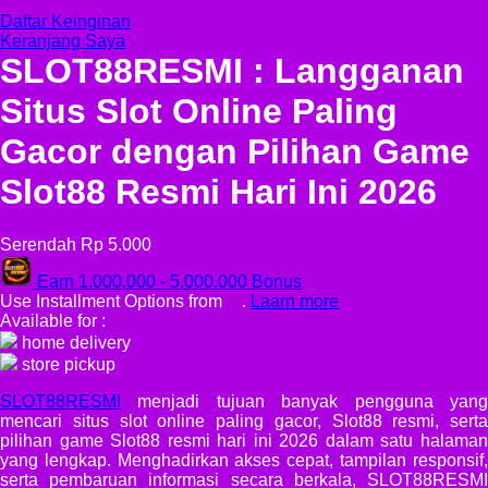
Daftar Keinginan
QV Baby
Keranjang Saya
SLOT88RESMI : Langganan
R
Situs Slot Online Paling
Real Shades
Gacor dengan Pilihan Game
Red Castle
Slot88 Resmi Hari Ini 2026
Ribbon Madness
S
Serendah
Rp 5.000
Sebamed
Earn
1.000.000
-
5.000.000
Bonus
Use Installment Options from
.
Laarn more
Silver Cross
Available for :
home delivery
Simply Idea
store pickup
Skip Hop
SLOT88RESMI
menjadi tujuan banyak pengguna yang
mencari situs slot online paling gacor, Slot88 resmi, serta
Spectra
pilihan game Slot88 resmi hari ini 2026 dalam satu halaman
yang lengkap. Menghadirkan akses cepat, tampilan responsif,
Squishmallows
serta pembaruan informasi secara berkala, SLOT88RESMI