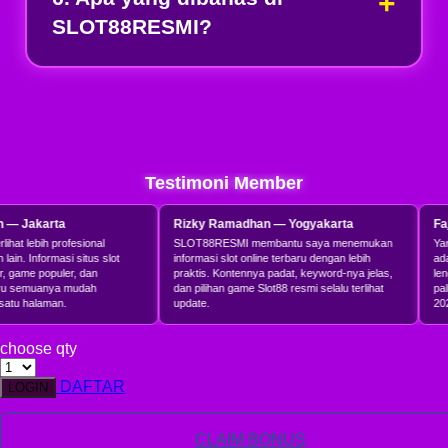
+
SLOT88RESMI?
Testimoni Member
Rizky Ramadhan — Yogyakarta
Fajar Hidayat —
ional
SLOT88RESMI membantu saya menemukan
Yang paling saya 
tus slot
informasi slot online terbaru dengan lebih
adalah tampilannya 
 dan
praktis. Kontennya padat, keyword-nya jelas,
lengkap. Cocok untu
dah
dan pilihan game Slot88 resmi selalu terlihat
paling gacor serta g
update.
2026.
choose qty
DAFTAR
LOGIN
CLAIM BONUS