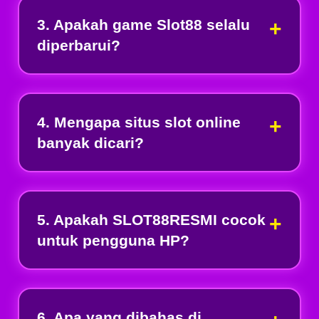
Y
3. Apakah game Slot88 selalu
+
diperbarui?
Yamatoya
Z
Zaxy
4. Mengapa situs slot online
+
Zoggs
banyak dicari?
0-9
4Moms
59S
5. Apakah SLOT88RESMI cocok
+
untuk pengguna HP?
6. Apa yang dibahas di