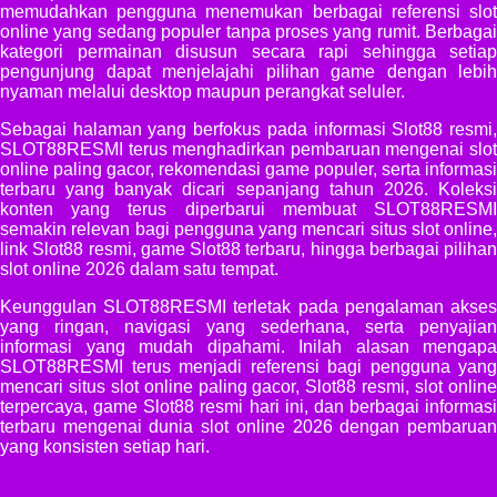
Starbooks
memudahkan pengguna menemukan berbagai referensi slot
online yang sedang populer tanpa proses yang rumit. Berbagai
Stick-O
kategori permainan disusun secara rapi sehingga setiap
pengunjung dapat menjelajahi pilihan game dengan lebih
Stokke
nyaman melalui desktop maupun perangkat seluler.
Sudocrem
Sebagai halaman yang berfokus pada informasi Slot88 resmi,
SLOT88RESMI terus menghadirkan pembaruan mengenai slot
Sumimo
online paling gacor, rekomendasi game populer, serta informasi
terbaru yang banyak dicari sepanjang tahun 2026. Koleksi
Sunnylife
konten yang terus diperbarui membuat SLOT88RESMI
semakin relevan bagi pengguna yang mencari situs slot online,
Sun-Staches
link Slot88 resmi, game Slot88 terbaru, hingga berbagai pilihan
slot online 2026 dalam satu tempat.
Swimava
Keunggulan SLOT88RESMI terletak pada pengalaman akses
T
yang ringan, navigasi yang sederhana, serta penyajian
informasi yang mudah dipahami. Inilah alasan mengapa
Tommee Tippee
SLOT88RESMI terus menjadi referensi bagi pengguna yang
mencari situs slot online paling gacor, Slot88 resmi, slot online
Trunki
terpercaya, game Slot88 resmi hari ini, dan berbagai informasi
terbaru mengenai dunia slot online 2026 dengan pembaruan
Tutti Bambini
yang konsisten setiap hari.
Twistshake