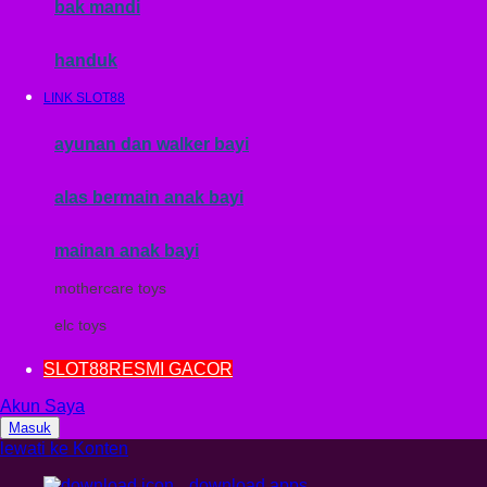
bak mandi
Momami
handuk
Mothercare
LINK SLOT88
Mustela
My Buddy Tag
ayunan dan walker bayi
My K
alas bermain anak bayi
N
mainan anak bayi
Naif
mothercare toys
Nike
elc toys
Nordic Natural
SLOT88RESMI GACOR
Nuby
Akun Saya
Nuna
Masuk
lewati ke Konten
O
download apps