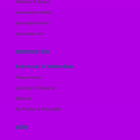
Shampo & Sabun
Love To Dream
perawatan rambut
M
perawatan mulut
Magformers
perawatan diri
Mama's Choice
perawatan ibu
Mamas&Papas
Mamaway
kesehatan & kebersihan
Maxi Cosi
Tissue basah
Megabloks
Laundry & Cleaning
Micro
Medical
MiDeer
Air Purifier & Humidifier
Mimi & Lula
potty
Mini Monkey
Moby