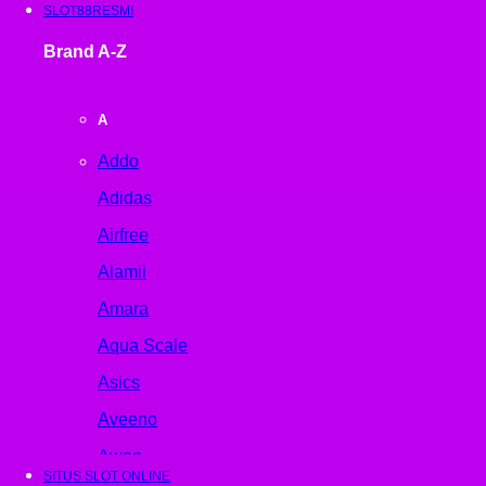
SLOT88RESMI
Brand A-Z
A
Addo
Adidas
Airfree
Alamii
Amara
Aqua Scale
Asics
Aveeno
Awan
SITUS SLOT ONLINE