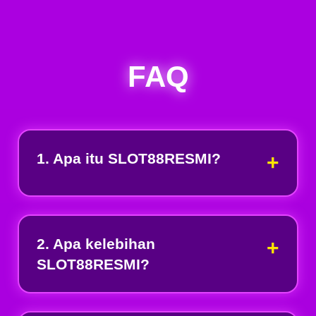
TY Toys
U
FAQ
V
Veja
Vitaflow
1. Apa itu SLOT88RESMI?
+
Vtech
W
Waterland
2. Apa kelebihan
+
Wellness
SLOT88RESMI?
X
Xootz