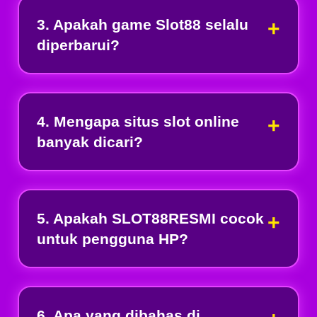
Y
3. Apakah game Slot88 selalu
+
diperbarui?
Yamatoya
Z
Zaxy
4. Mengapa situs slot online
+
Zoggs
banyak dicari?
0-9
4Moms
59S
5. Apakah SLOT88RESMI cocok
+
untuk pengguna HP?
6. Apa yang dibahas di