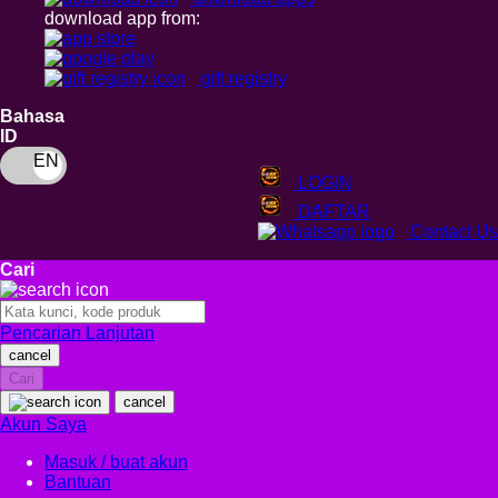
Oh Ma Grain
download app from:
Okiedog
gift registry
P
Bahasa
ID
Peachy
Phil & Ted's
LOGIN
DAFTAR
Philips Avent
Contact Us
Pigeon
Cari
Playgro
Poled Global
Pencarian Lanjutan
cancel
Ponycycle
Cari
Puma
cancel
Akun Saya
Pureats
Masuk / buat akun
Bantuan
Q