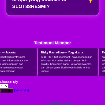
+
SLOT88RESMI?
Testimoni Member
Rizky Ramadhan — Yogyakarta
Fajar Hidayat —
ional
SLOT88RESMI membantu saya menemukan
Yang paling saya 
itus slot
informasi slot online terbaru dengan lebih
adalah tampilannya 
 dan
praktis. Kontennya padat, keyword-nya jelas,
lengkap. Cocok untu
dah
dan pilihan game Slot88 resmi selalu terlihat
paling gacor serta g
update.
2026.
choose qty
DAFTAR
LOGIN
CLAIM BONUS