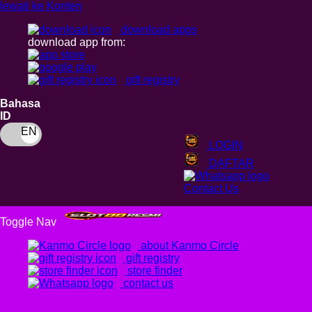
lewati ke Konten
download apps
download app from:
gift registry
Bahasa
ID
LOGIN
DAFTAR
Contact Us
Toggle Nav
about Kanmo Circle
gift registry
store finder
contact us