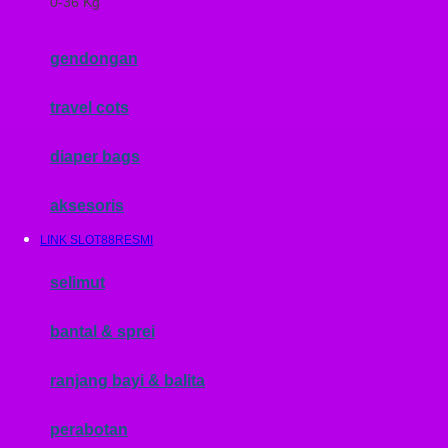
0-36 Kg
Fisher Price
Flipper
gendongan
Friends Of Sally
travel cots
G
Gb
diaper bags
Geko
aksesoris
Graco
LINK SLOT88RESMI
Gund
selimut
H
bantal & sprei
Habbie
Haenim
ranjang bayi & balita
Happy Horse
perabotan
Happy Tummy