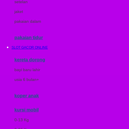
setelan
Docare
jaket
Doona
pakaian dalam
Down To Earth
Drew
pakaian tidur
Dr. Brown's
SLOT GACOR ONLINE
E
kereta dorong
ELC
bayi baru lahir
Ergobaby
usia 6 bulan+
Expert Care
koper anak
Ezyroller
kursi mobil
F
0-13 Kg
Felt So Sweet