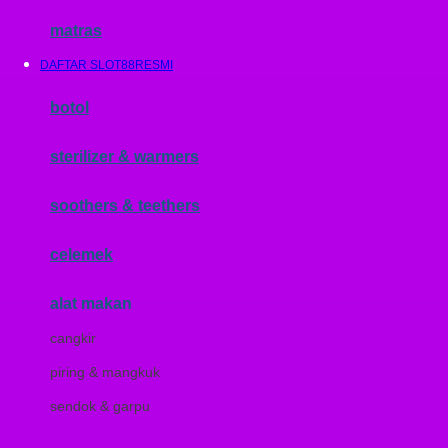
Hauck
matras
Havaianas
DAFTAR SLOT88RESMI
Hegen
botol
Hot Wheels
sterilizer & warmers
Hybrid
I
soothers & teethers
Inlacta DHA
celemek
Interlac
alat makan
Ivenet
cangkir
J
piring & mangkuk
Jack N Jill
sendok & garpu
Joie