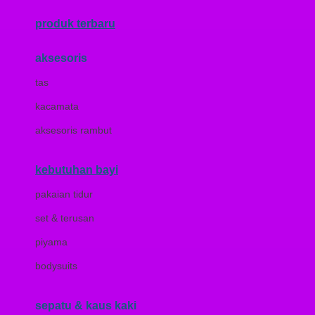
Azetabio
produk terbaru
B
aksesoris
Baabaasheepz
tas
Babiators
kacamata
Baby Dove
aksesoris rambut
Baby Jogger
Baby Rovega
kebutuhan bayi
Babybee
pakaian tidur
Banana Boat
set & terusan
Banz
piyama
Barbie
bodysuits
Beaba
Beauty Barn
sepatu & kaus kaki