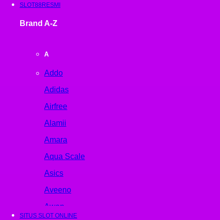
SLOT88RESMI
Brand A-Z
A
Addo
Adidas
Airfree
Alamii
Amara
Aqua Scale
Asics
Aveeno
Awan
SITUS SLOT ONLINE