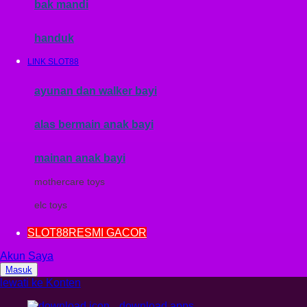
bak mandi
Momami
handuk
Mothercare
LINK SLOT88
Mustela
My Buddy Tag
ayunan dan walker bayi
My K
alas bermain anak bayi
N
mainan anak bayi
Naif
mothercare toys
Nike
elc toys
Nordic Natural
SLOT88RESMI GACOR
Nuby
Akun Saya
Nuna
Masuk
lewati ke Konten
O
download apps