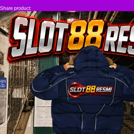
Share product: