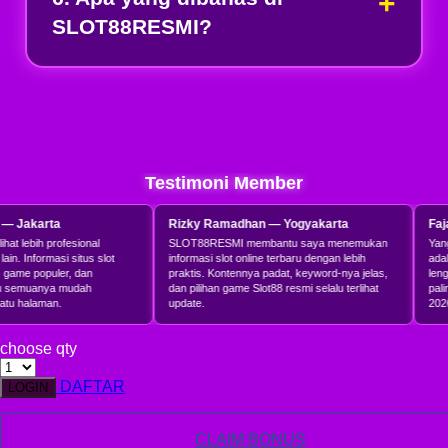
+
SLOT88RESMI?
Testimoni Member
Rizky Ramadhan — Yogyakarta
Fajar Hidayat — 
onal
SLOT88RESMI membantu saya menemukan
Yang paling saya s
us slot
informasi slot online terbaru dengan lebih
adalah tampilannya r
dan
praktis. Kontennya padat, keyword-nya jelas,
lengkap. Cocok untuk
ah
dan pilihan game Slot88 resmi selalu terlihat
paling gacor serta ga
update.
2026.
choose qty
DAFTAR
LOGIN
CLAIM BONUS