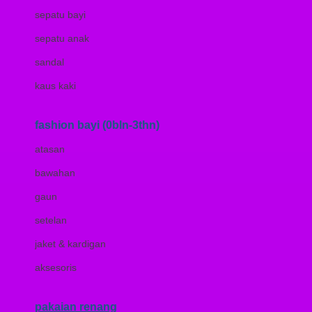
Bio Oil
sepatu bayi
Biolane
sepatu anak
Bite Fighters
sandal
Bizzi Growin
kaus kaki
Blackmores
fashion bayi (0bln-3thn)
Blooming Marvellous
atasan
Bonnels
bawahan
Bravado
gaun
Bruder
setelan
Brush Baby
jaket & kardigan
Buds Organics
aksesoris
Bugaboo
Buggygear
pakaian renang