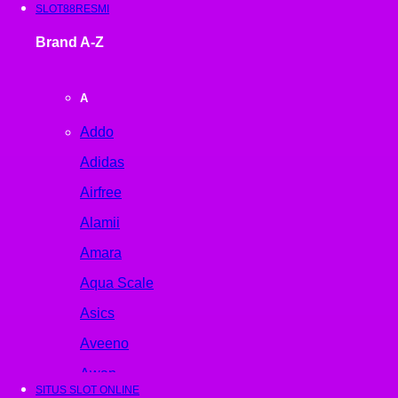
SLOT88RESMI
Brand A-Z
A
Addo
Adidas
Airfree
Alamii
Amara
Aqua Scale
Asics
Aveeno
Awan
SITUS SLOT ONLINE