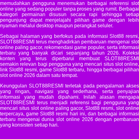
Starbooks
memudahkan pengguna menemukan berbagai referensi slot
online yang sedang populer tanpa proses yang rumit. Berbagai
Stick-O
kategori permainan disusun secara rapi sehingga setiap
pengunjung dapat menjelajahi pilihan game dengan lebih
Stokke
nyaman melalui desktop maupun perangkat seluler.
Sudocrem
Sebagai halaman yang berfokus pada informasi Slot88 resmi,
SLOT88RESMI terus menghadirkan pembaruan mengenai slot
Sumimo
online paling gacor, rekomendasi game populer, serta informasi
terbaru yang banyak dicari sepanjang tahun 2026. Koleksi
Sunnylife
konten yang terus diperbarui membuat SLOT88RESMI
semakin relevan bagi pengguna yang mencari situs slot online,
Sun-Staches
link Slot88 resmi, game Slot88 terbaru, hingga berbagai pilihan
slot online 2026 dalam satu tempat.
Swimava
Keunggulan SLOT88RESMI terletak pada pengalaman akses
T
yang ringan, navigasi yang sederhana, serta penyajian
informasi yang mudah dipahami. Inilah alasan mengapa
Tommee Tippee
SLOT88RESMI terus menjadi referensi bagi pengguna yang
mencari situs slot online paling gacor, Slot88 resmi, slot online
Trunki
terpercaya, game Slot88 resmi hari ini, dan berbagai informasi
terbaru mengenai dunia slot online 2026 dengan pembaruan
Tutti Bambini
yang konsisten setiap hari.
Twistshake