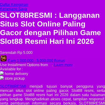
Daftar Keinginan
QV Baby
Keranjang Saya
SLOT88RESMI : Langganan
R
Situs Slot Online Paling
Real Shades
Gacor dengan Pilihan Game
Red Castle
Slot88 Resmi Hari Ini 2026
Ribbon Madness
S
Serendah
Rp 5.000
Sebamed
Earn
1.000.000
-
5.000.000
Bonus
Use Installment Options from
.
Laarn more
Silver Cross
Available for :
home delivery
Simply Idea
store pickup
Skip Hop
SLOT88RESMI
menjadi tujuan banyak pengguna yang
mencari situs slot online paling gacor, Slot88 resmi, serta
Spectra
pilihan game Slot88 resmi hari ini 2026 dalam satu halaman
yang lengkap. Menghadirkan akses cepat, tampilan responsif,
Squishmallows
serta pembaruan informasi secara berkala, SLOT88RESMI