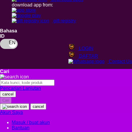
Oh Ma Grain
download app from:
Okiedog
gift registry
P
Bahasa
ID
Peachy
Phil & Ted's
LOGIN
DAFTAR
Philips Avent
Contact Us
Pigeon
Cari
Playgro
Poled Global
Pencarian Lanjutan
cancel
Ponycycle
Cari
Puma
cancel
Akun Saya
Pureats
Masuk / buat akun
Bantuan
Q