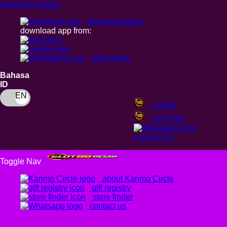
lewati ke Konten
download apps
download app from:
gift registry
Bahasa
ID
LOGIN
DAFTAR
Contact Us
Toggle Nav
about Kanmo Circle
gift registry
store finder
contact us