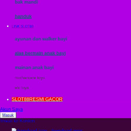
bak mandi
Momami
handuk
Mothercare
LINK SLOT88
Mustela
My Buddy Tag
ayunan dan walker bayi
My K
alas bermain anak bayi
N
mainan anak bayi
Naif
mothercare toys
Nike
elc toys
Nordic Natural
SLOT88RESMI GACOR
Nuby
Akun Saya
Nuna
Masuk
lewati ke Konten
O
download apps