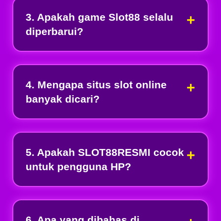
Y
3. Apakah game Slot88 selalu
+
diperbarui?
Yamatoya
Z
Zaxy
4. Mengapa situs slot online
+
Zoggs
banyak dicari?
0-9
4Moms
59S
5. Apakah SLOT88RESMI cocok
+
untuk pengguna HP?
6. Apa yang dibahas di