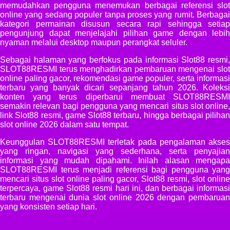
Starbooks
memudahkan pengguna menemukan berbagai referensi slot
online yang sedang populer tanpa proses yang rumit. Berbagai
Stick-O
kategori permainan disusun secara rapi sehingga setiap
pengunjung dapat menjelajahi pilihan game dengan lebih
Stokke
nyaman melalui desktop maupun perangkat seluler.
Sudocrem
Sebagai halaman yang berfokus pada informasi Slot88 resmi,
SLOT88RESMI terus menghadirkan pembaruan mengenai slot
Sumimo
online paling gacor, rekomendasi game populer, serta informasi
terbaru yang banyak dicari sepanjang tahun 2026. Koleksi
Sunnylife
konten yang terus diperbarui membuat SLOT88RESMI
semakin relevan bagi pengguna yang mencari situs slot online,
Sun-Staches
link Slot88 resmi, game Slot88 terbaru, hingga berbagai pilihan
slot online 2026 dalam satu tempat.
Swimava
Keunggulan SLOT88RESMI terletak pada pengalaman akses
T
yang ringan, navigasi yang sederhana, serta penyajian
informasi yang mudah dipahami. Inilah alasan mengapa
Tommee Tippee
SLOT88RESMI terus menjadi referensi bagi pengguna yang
mencari situs slot online paling gacor, Slot88 resmi, slot online
Trunki
terpercaya, game Slot88 resmi hari ini, dan berbagai informasi
terbaru mengenai dunia slot online 2026 dengan pembaruan
Tutti Bambini
yang konsisten setiap hari.
Twistshake