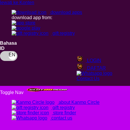
lewati ke Konten
download apps
download app from:
gift registry
Bahasa
ID
LOGIN
DAFTAR
Contact Us
Toggle Nav
about Kanmo Circle
gift registry
store finder
contact us