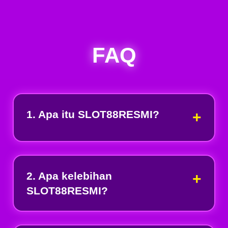
TY Toys
U
FAQ
V
Veja
Vitaflow
1. Apa itu SLOT88RESMI?
+
Vtech
W
Waterland
2. Apa kelebihan
+
Wellness
SLOT88RESMI?
X
Xootz