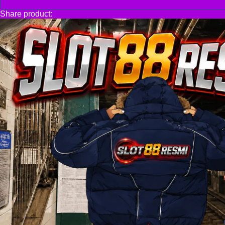
Share product: