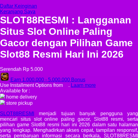
Daftar Keinginan
QV Baby
Keranjang Saya
SLOT88RESMI : Langganan
R
Situs Slot Online Paling
Real Shades
Gacor dengan Pilihan Game
Red Castle
Slot88 Resmi Hari Ini 2026
Ribbon Madness
S
Serendah
Rp 5.000
Sebamed
Earn
1.000.000
-
5.000.000
Bonus
Use Installment Options from
.
Laarn more
Silver Cross
Available for :
home delivery
Simply Idea
store pickup
Skip Hop
SLOT88RESMI
menjadi tujuan banyak pengguna yang
mencari situs slot online paling gacor, Slot88 resmi, serta
Spectra
pilihan game Slot88 resmi hari ini 2026 dalam satu halaman
yang lengkap. Menghadirkan akses cepat, tampilan responsif,
Squishmallows
serta pembaruan informasi secara berkala, SLOT88RESMI