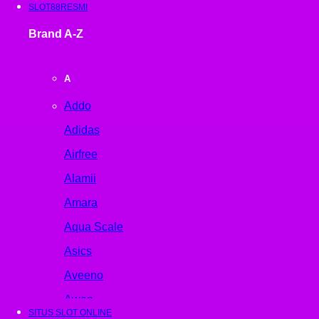
SLOT88RESMI
Brand A-Z
A
Addo
Adidas
Airfree
Alamii
Amara
Aqua Scale
Asics
Aveeno
Awan
SITUS SLOT ONLINE