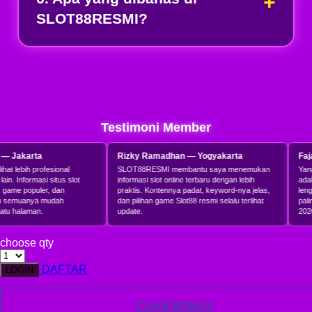
+
SLOT88RESMI?
Testimoni Member
Rizky Ramadhan — Yogyakarta
Fajar Hidayat —
onal
SLOT88RESMI membantu saya menemukan
Yang paling saya s
tus slot
informasi slot online terbaru dengan lebih
adalah tampilannya 
dan
praktis. Kontennya padat, keyword-nya jelas,
lengkap. Cocok untuk
ah
dan pilihan game Slot88 resmi selalu terlihat
paling gacor serta ga
update.
2026.
choose qty
DAFTAR
LOGIN
CLAIM BONUS