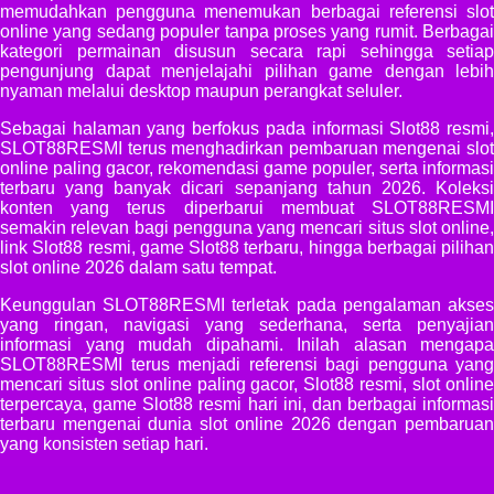
Starbooks
memudahkan pengguna menemukan berbagai referensi slot
online yang sedang populer tanpa proses yang rumit. Berbagai
Stick-O
kategori permainan disusun secara rapi sehingga setiap
pengunjung dapat menjelajahi pilihan game dengan lebih
Stokke
nyaman melalui desktop maupun perangkat seluler.
Sudocrem
Sebagai halaman yang berfokus pada informasi Slot88 resmi,
SLOT88RESMI terus menghadirkan pembaruan mengenai slot
Sumimo
online paling gacor, rekomendasi game populer, serta informasi
terbaru yang banyak dicari sepanjang tahun 2026. Koleksi
Sunnylife
konten yang terus diperbarui membuat SLOT88RESMI
semakin relevan bagi pengguna yang mencari situs slot online,
Sun-Staches
link Slot88 resmi, game Slot88 terbaru, hingga berbagai pilihan
slot online 2026 dalam satu tempat.
Swimava
Keunggulan SLOT88RESMI terletak pada pengalaman akses
T
yang ringan, navigasi yang sederhana, serta penyajian
informasi yang mudah dipahami. Inilah alasan mengapa
Tommee Tippee
SLOT88RESMI terus menjadi referensi bagi pengguna yang
mencari situs slot online paling gacor, Slot88 resmi, slot online
Trunki
terpercaya, game Slot88 resmi hari ini, dan berbagai informasi
terbaru mengenai dunia slot online 2026 dengan pembaruan
Tutti Bambini
yang konsisten setiap hari.
Twistshake