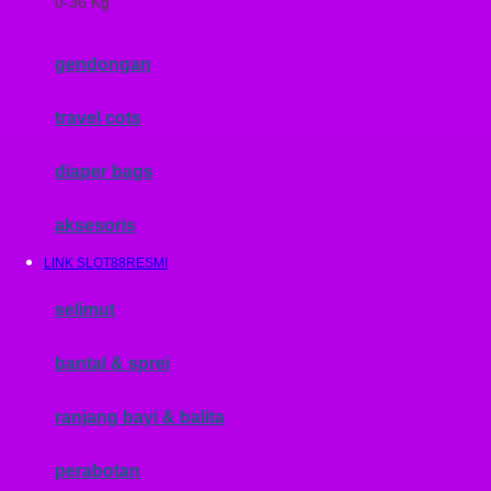
0-36 Kg
Fisher Price
Flipper
gendongan
Friends Of Sally
travel cots
G
Gb
diaper bags
Geko
aksesoris
Graco
LINK SLOT88RESMI
Gund
selimut
H
bantal & sprei
Habbie
Haenim
ranjang bayi & balita
Happy Horse
perabotan
Happy Tummy