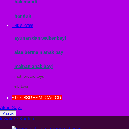
bak mandi
Momami
handuk
Mothercare
LINK SLOT88
Mustela
My Buddy Tag
ayunan dan walker bayi
My K
alas bermain anak bayi
N
mainan anak bayi
Naif
mothercare toys
Nike
elc toys
Nordic Natural
SLOT88RESMI GACOR
Nuby
Akun Saya
Nuna
Masuk
lewati ke Konten
O
download apps