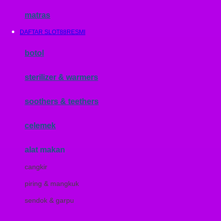
Hauck
matras
Havaianas
DAFTAR SLOT88RESMI
Hegen
botol
Hot Wheels
sterilizer & warmers
Hybrid
I
soothers & teethers
Inlacta DHA
celemek
Interlac
alat makan
Ivenet
cangkir
J
piring & mangkuk
Jack N Jill
sendok & garpu
Joie