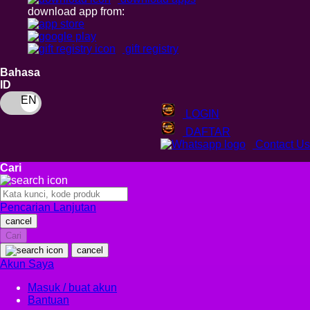
Oh Ma Grain
download app from:
Okiedog
gift registry
P
Bahasa
ID
Peachy
Phil & Ted's
LOGIN
DAFTAR
Philips Avent
Contact Us
Pigeon
Cari
Playgro
Poled Global
Pencarian Lanjutan
cancel
Ponycycle
Cari
Puma
cancel
Akun Saya
Pureats
Masuk / buat akun
Bantuan
Q