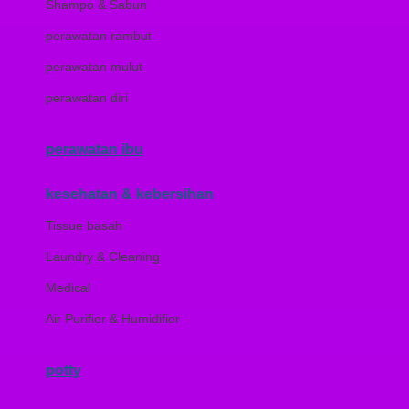
Shampo & Sabun
Love To Dream
perawatan rambut
M
perawatan mulut
Magformers
perawatan diri
Mama's Choice
perawatan ibu
Mamas&Papas
Mamaway
kesehatan & kebersihan
Maxi Cosi
Tissue basah
Megabloks
Laundry & Cleaning
Micro
Medical
MiDeer
Air Purifier & Humidifier
Mimi & Lula
potty
Mini Monkey
Moby