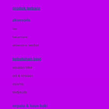
Azetabio
produk terbaru
B
aksesoris
Baabaasheepz
tas
Babiators
kacamata
Baby Dove
aksesoris rambut
Baby Jogger
Baby Rovega
kebutuhan bayi
Babybee
pakaian tidur
Banana Boat
set & terusan
Banz
piyama
Barbie
bodysuits
Beaba
Beauty Barn
sepatu & kaus kaki