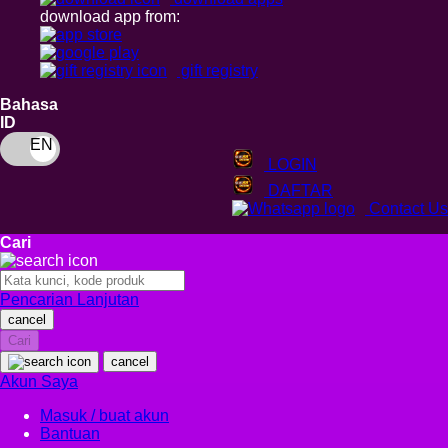
Oh Ma Grain
download app from:
Okiedog
gift registry
P
Bahasa
ID
Peachy
Phil & Ted's
LOGIN
DAFTAR
Philips Avent
Contact Us
Pigeon
Cari
Playgro
Poled Global
Pencarian Lanjutan
cancel
Ponycycle
Cari
Puma
cancel
Akun Saya
Pureats
Masuk / buat akun
Bantuan
Q