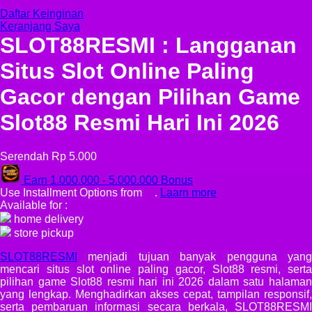
Daftar Keinginan
QV Baby
Keranjang Saya
SLOT88RESMI : Langganan
R
Situs Slot Online Paling
Real Shades
Gacor dengan Pilihan Game
Red Castle
Slot88 Resmi Hari Ini 2026
Ribbon Madness
S
Serendah
Rp 5.000
Sebamed
Earn
1.000.000
-
5.000.000
Bonus
Use Installment Options from
.
Laarn more
Silver Cross
Available for :
home delivery
Simply Idea
store pickup
Skip Hop
SLOT88RESMI
menjadi tujuan banyak pengguna yang
mencari situs slot online paling gacor, Slot88 resmi, serta
Spectra
pilihan game Slot88 resmi hari ini 2026 dalam satu halaman
yang lengkap. Menghadirkan akses cepat, tampilan responsif,
Squishmallows
serta pembaruan informasi secara berkala, SLOT88RESMI