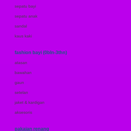
Bio Oil
sepatu bayi
Biolane
sepatu anak
Bite Fighters
sandal
Bizzi Growin
kaus kaki
Blackmores
fashion bayi (0bln-3thn)
Blooming Marvellous
atasan
Bonnels
bawahan
Bravado
gaun
Bruder
setelan
Brush Baby
jaket & kardigan
Buds Organics
aksesoris
Bugaboo
Buggygear
pakaian renang