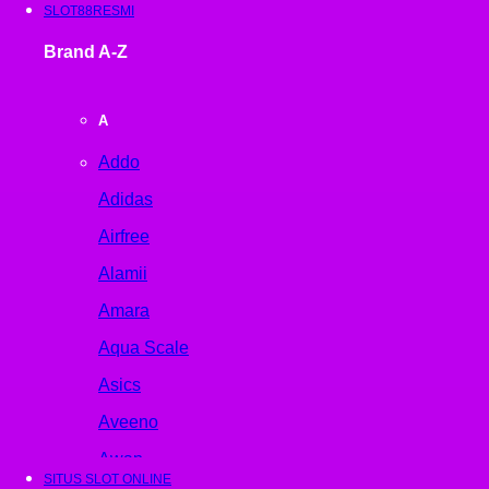
SLOT88RESMI
Brand A-Z
A
Addo
Adidas
Airfree
Alamii
Amara
Aqua Scale
Asics
Aveeno
Awan
SITUS SLOT ONLINE