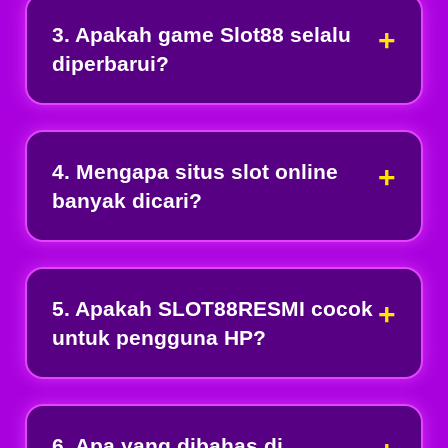
Y
3. Apakah game Slot88 selalu
+
diperbarui?
Yamatoya
Z
Zaxy
4. Mengapa situs slot online
+
Zoggs
banyak dicari?
0-9
4Moms
59S
5. Apakah SLOT88RESMI cocok
+
untuk pengguna HP?
6. Apa yang dibahas di