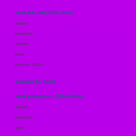
Bumkins
anak laki-laki (18bln-8thn)
C
atasan
Cetaphil
bawahan
Chicco
setelan
Childlife
jaket
Clevamama
pakaian dalam
Cocolatte
Cottonseeds
pakaian ibu hamil
Cozy N Safe
anak perempuan (18bln-8thn)
Crane
atasan
Cybex
bawahan
D
gaun
Dae Organics