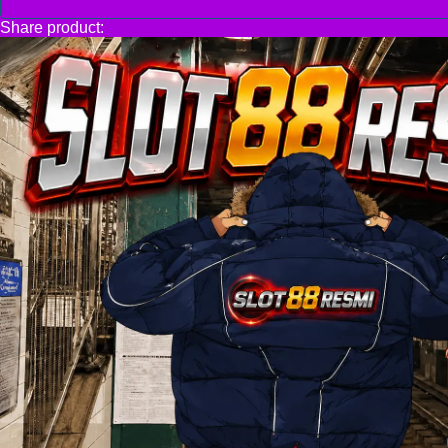
Share product: