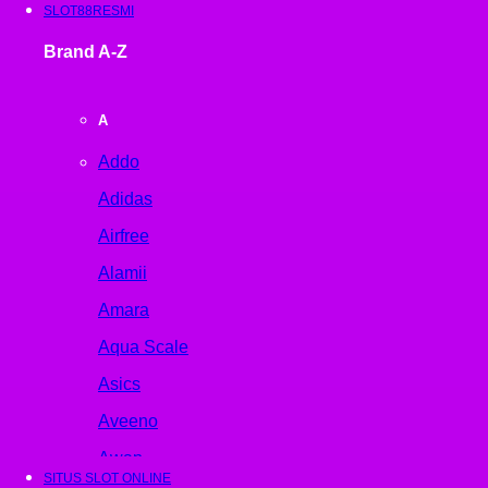
SLOT88RESMI
Brand A-Z
A
Addo
Adidas
Airfree
Alamii
Amara
Aqua Scale
Asics
Aveeno
Awan
SITUS SLOT ONLINE