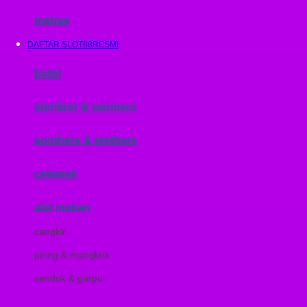
Hauck
matras
Havaianas
DAFTAR SLOT88RESMI
Hegen
botol
Hot Wheels
sterilizer & warmers
Hybrid
I
soothers & teethers
Inlacta DHA
celemek
Interlac
alat makan
Ivenet
cangkir
J
piring & mangkuk
Jack N Jill
sendok & garpu
Joie