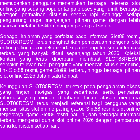
Starbooks
memudahkan pengguna menemukan berbagai referensi slot
online yang sedang populer tanpa proses yang rumit. Berbagai
Stick-O
kategori permainan disusun secara rapi sehingga setiap
pengunjung dapat menjelajahi pilihan game dengan lebih
Stokke
nyaman melalui desktop maupun perangkat seluler.
Sudocrem
Sebagai halaman yang berfokus pada informasi Slot88 resmi,
SLOT88RESMI terus menghadirkan pembaruan mengenai slot
Sumimo
online paling gacor, rekomendasi game populer, serta informasi
terbaru yang banyak dicari sepanjang tahun 2026. Koleksi
Sunnylife
konten yang terus diperbarui membuat SLOT88RESMI
semakin relevan bagi pengguna yang mencari situs slot online,
Sun-Staches
link Slot88 resmi, game Slot88 terbaru, hingga berbagai pilihan
slot online 2026 dalam satu tempat.
Swimava
Keunggulan SLOT88RESMI terletak pada pengalaman akses
T
yang ringan, navigasi yang sederhana, serta penyajian
informasi yang mudah dipahami. Inilah alasan mengapa
Tommee Tippee
SLOT88RESMI terus menjadi referensi bagi pengguna yang
mencari situs slot online paling gacor, Slot88 resmi, slot online
Trunki
terpercaya, game Slot88 resmi hari ini, dan berbagai informasi
terbaru mengenai dunia slot online 2026 dengan pembaruan
Tutti Bambini
yang konsisten setiap hari.
Twistshake