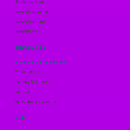
Shampo & Sabun
Love To Dream
perawatan rambut
M
perawatan mulut
Magformers
perawatan diri
Mama's Choice
perawatan ibu
Mamas&Papas
Mamaway
kesehatan & kebersihan
Maxi Cosi
Tissue basah
Megabloks
Laundry & Cleaning
Micro
Medical
MiDeer
Air Purifier & Humidifier
Mimi & Lula
potty
Mini Monkey
Moby