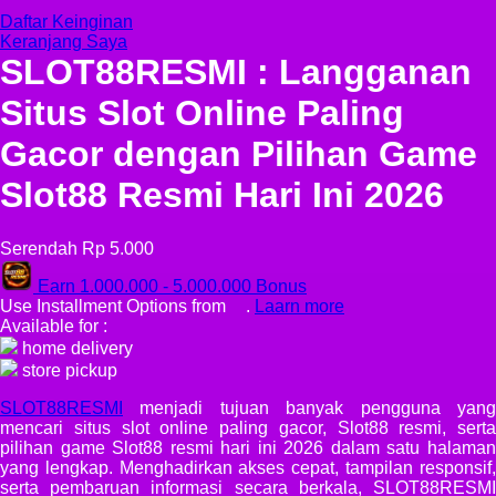
Daftar Keinginan
QV Baby
Keranjang Saya
SLOT88RESMI : Langganan
R
Situs Slot Online Paling
Real Shades
Gacor dengan Pilihan Game
Red Castle
Slot88 Resmi Hari Ini 2026
Ribbon Madness
S
Serendah
Rp 5.000
Sebamed
Earn
1.000.000
-
5.000.000
Bonus
Use Installment Options from
.
Laarn more
Silver Cross
Available for :
home delivery
Simply Idea
store pickup
Skip Hop
SLOT88RESMI
menjadi tujuan banyak pengguna yang
mencari situs slot online paling gacor, Slot88 resmi, serta
Spectra
pilihan game Slot88 resmi hari ini 2026 dalam satu halaman
yang lengkap. Menghadirkan akses cepat, tampilan responsif,
Squishmallows
serta pembaruan informasi secara berkala, SLOT88RESMI