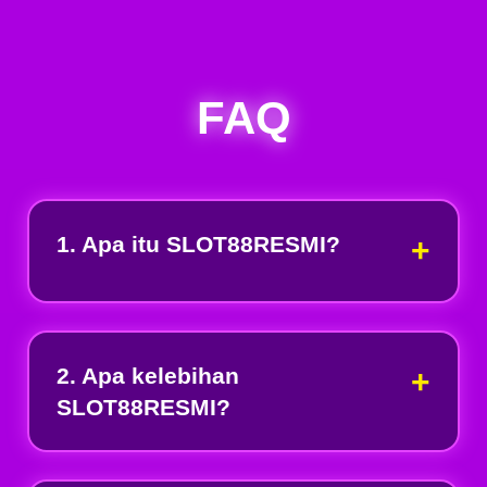
TY Toys
U
FAQ
V
Veja
Vitaflow
1. Apa itu SLOT88RESMI?
+
Vtech
W
Waterland
2. Apa kelebihan
+
Wellness
SLOT88RESMI?
X
Xootz