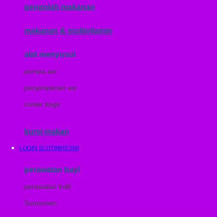
Joolz
pengolah makanan
Jujube
makanan & multivitamin
K
alat menyusui
Kiddycuts
pompa asi
Kumon
penyimpanan asi
L
cooler bags
Leapfrog
Leclerc
kursi makan
Lee Vierra
LOGIN SLOT88RESMI
Lillebaby
perawatan bayi
Little Bird Told Me
perawatan kulit
Little Miss Janis
Sunscreen
London Taxi