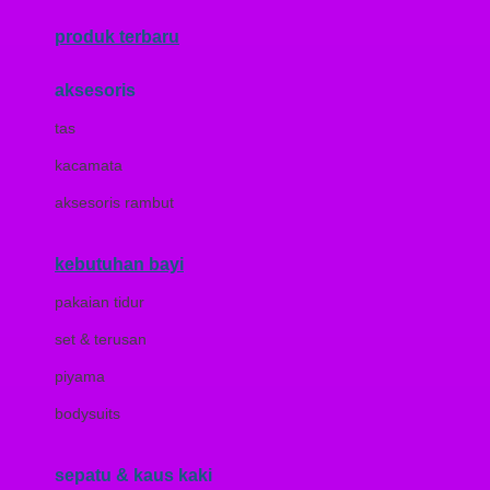
Azetabio
produk terbaru
B
aksesoris
Baabaasheepz
tas
Babiators
kacamata
Baby Dove
aksesoris rambut
Baby Jogger
Baby Rovega
kebutuhan bayi
Babybee
pakaian tidur
Banana Boat
set & terusan
Banz
piyama
Barbie
bodysuits
Beaba
Beauty Barn
sepatu & kaus kaki