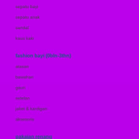
Bio Oil
sepatu bayi
Biolane
sepatu anak
Bite Fighters
sandal
Bizzi Growin
kaus kaki
Blackmores
fashion bayi (0bln-3thn)
Blooming Marvellous
atasan
Bonnels
bawahan
Bravado
gaun
Bruder
setelan
Brush Baby
jaket & kardigan
Buds Organics
aksesoris
Bugaboo
Buggygear
pakaian renang