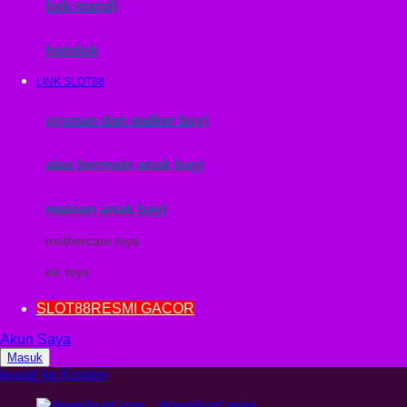
bak mandi
Momami
handuk
Mothercare
LINK SLOT88
Mustela
My Buddy Tag
ayunan dan walker bayi
My K
alas bermain anak bayi
N
mainan anak bayi
Naif
mothercare toys
Nike
elc toys
Nordic Natural
SLOT88RESMI GACOR
Nuby
Akun Saya
Nuna
Masuk
lewati ke Konten
O
download apps