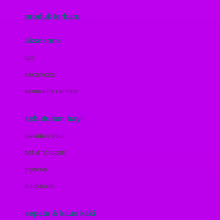
Azetabio
produk terbaru
B
aksesoris
Baabaasheepz
tas
Babiators
kacamata
Baby Dove
aksesoris rambut
Baby Jogger
Baby Rovega
kebutuhan bayi
Babybee
pakaian tidur
Banana Boat
set & terusan
Banz
piyama
Barbie
bodysuits
Beaba
Beauty Barn
sepatu & kaus kaki