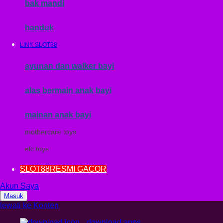
bak mandi
Momami
handuk
Mothercare
LINK SLOT88
Mustela
My Buddy Tag
ayunan dan walker bayi
My K
alas bermain anak bayi
N
mainan anak bayi
Naif
mothercare toys
Nike
elc toys
Nordic Natural
SLOT88RESMI GACOR
Nuby
Akun Saya
Nuna
Masuk
lewati ke Konten
O
download apps