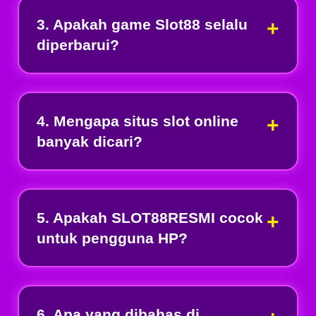
Y
3. Apakah game Slot88 selalu
+
diperbarui?
Yamatoya
Z
Zaxy
4. Mengapa situs slot online
+
Zoggs
banyak dicari?
0-9
4Moms
59S
5. Apakah SLOT88RESMI cocok
+
untuk pengguna HP?
6. Apa yang dibahas di