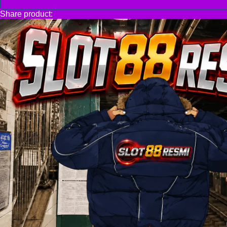
Share product: