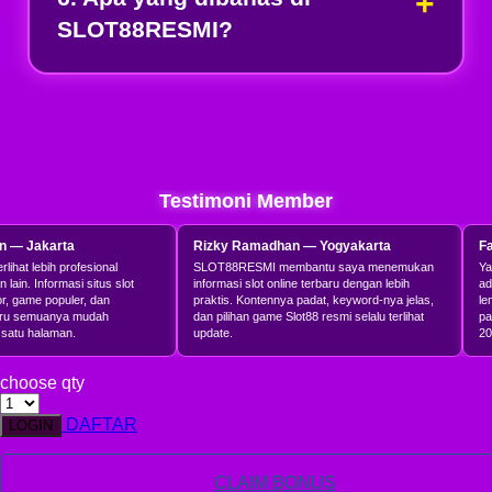
+
SLOT88RESMI?
Testimoni Member
Rizky Ramadhan — Yogyakarta
Fajar Hidayat 
sional
SLOT88RESMI membantu saya menemukan
Yang paling saya
situs slot
informasi slot online terbaru dengan lebih
adalah tampilannya
, dan
praktis. Kontennya padat, keyword-nya jelas,
lengkap. Cocok unt
udah
dan pilihan game Slot88 resmi selalu terlihat
paling gacor serta 
update.
2026.
choose qty
DAFTAR
LOGIN
CLAIM BONUS