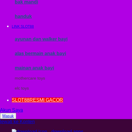
bak mandi
Momami
handuk
Mothercare
LINK SLOT88
Mustela
My Buddy Tag
ayunan dan walker bayi
My K
alas bermain anak bayi
N
mainan anak bayi
Naif
mothercare toys
Nike
elc toys
Nordic Natural
SLOT88RESMI GACOR
Nuby
Akun Saya
Nuna
Masuk
lewati ke Konten
O
download apps