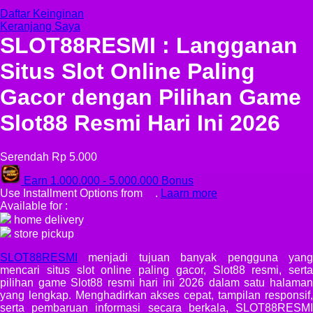
Daftar Keinginan
QV Baby
Keranjang Saya
SLOT88RESMI : Langganan
R
Situs Slot Online Paling
Real Shades
Gacor dengan Pilihan Game
Red Castle
Slot88 Resmi Hari Ini 2026
Ribbon Madness
S
Serendah
Rp 5.000
Sebamed
Earn
1.000.000
-
5.000.000
Bonus
Use Installment Options from
.
Laarn more
Silver Cross
Available for :
home delivery
Simply Idea
store pickup
Skip Hop
SLOT88RESMI
menjadi tujuan banyak pengguna yang
mencari situs slot online paling gacor, Slot88 resmi, serta
Spectra
pilihan game Slot88 resmi hari ini 2026 dalam satu halaman
yang lengkap. Menghadirkan akses cepat, tampilan responsif,
Squishmallows
serta pembaruan informasi secara berkala, SLOT88RESMI