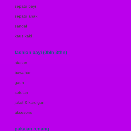
Bio Oil
sepatu bayi
Biolane
sepatu anak
Bite Fighters
sandal
Bizzi Growin
kaus kaki
Blackmores
fashion bayi (0bln-3thn)
Blooming Marvellous
atasan
Bonnels
bawahan
Bravado
gaun
Bruder
setelan
Brush Baby
jaket & kardigan
Buds Organics
aksesoris
Bugaboo
Buggygear
pakaian renang