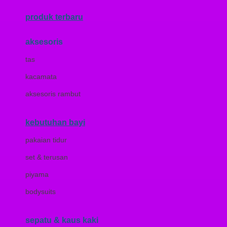
Azetabio
produk terbaru
B
aksesoris
Baabaasheepz
tas
Babiators
kacamata
Baby Dove
aksesoris rambut
Baby Jogger
Baby Rovega
kebutuhan bayi
Babybee
pakaian tidur
Banana Boat
set & terusan
Banz
piyama
Barbie
bodysuits
Beaba
Beauty Barn
sepatu & kaus kaki