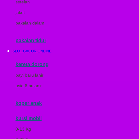
setelan
Docare
jaket
Doona
pakaian dalam
Down To Earth
Drew
pakaian tidur
Dr. Brown's
SLOT GACOR ONLINE
E
kereta dorong
ELC
bayi baru lahir
Ergobaby
usia 6 bulan+
Expert Care
koper anak
Ezyroller
kursi mobil
F
0-13 Kg
Felt So Sweet