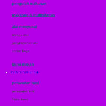
Joolz
pengolah makanan
Jujube
makanan & multivitamin
K
alat menyusui
Kiddycuts
pompa asi
Kumon
penyimpanan asi
L
cooler bags
Leapfrog
Leclerc
kursi makan
Lee Vierra
LOGIN SLOT88RESMI
Lillebaby
perawatan bayi
Little Bird Told Me
perawatan kulit
Little Miss Janis
Sunscreen
London Taxi