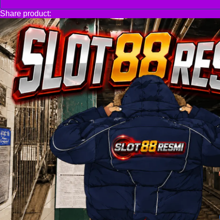
Share product: