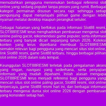
Starbooks
memudahkan pengguna menemukan berbagai referensi slot
online yang sedang populer tanpa proses yang rumit. Berbagai
Stick-O
kategori permainan disusun secara rapi sehingga setiap
pengunjung dapat menjelajahi pilihan game dengan lebih
Stokke
nyaman melalui desktop maupun perangkat seluler.
Sudocrem
Sebagai halaman yang berfokus pada informasi Slot88 resmi,
SLOT88RESMI terus menghadirkan pembaruan mengenai slot
Sumimo
online paling gacor, rekomendasi game populer, serta informasi
terbaru yang banyak dicari sepanjang tahun 2026. Koleksi
Sunnylife
konten yang terus diperbarui membuat SLOT88RESMI
semakin relevan bagi pengguna yang mencari situs slot online,
Sun-Staches
link Slot88 resmi, game Slot88 terbaru, hingga berbagai pilihan
slot online 2026 dalam satu tempat.
Swimava
Keunggulan SLOT88RESMI terletak pada pengalaman akses
T
yang ringan, navigasi yang sederhana, serta penyajian
informasi yang mudah dipahami. Inilah alasan mengapa
Tommee Tippee
SLOT88RESMI terus menjadi referensi bagi pengguna yang
mencari situs slot online paling gacor, Slot88 resmi, slot online
Trunki
terpercaya, game Slot88 resmi hari ini, dan berbagai informasi
terbaru mengenai dunia slot online 2026 dengan pembaruan
Tutti Bambini
yang konsisten setiap hari.
Twistshake