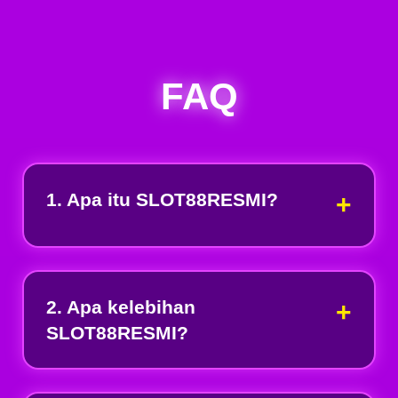
TY Toys
U
FAQ
V
Veja
Vitaflow
1. Apa itu SLOT88RESMI?
+
Vtech
W
Waterland
2. Apa kelebihan
+
Wellness
SLOT88RESMI?
X
Xootz