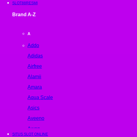
SLOT88RESMI
Brand A-Z
A
Addo
Adidas
Airfree
Alamii
Amara
Aqua Scale
Asics
Aveeno
Awan
SITUS SLOT ONLINE