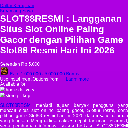
Daftar Keinginan
QV Baby
Keranjang Saya
SLOT88RESMI : Langganan
R
Situs Slot Online Paling
Real Shades
Gacor dengan Pilihan Game
Red Castle
Slot88 Resmi Hari Ini 2026
Ribbon Madness
S
Serendah
Rp 5.000
Sebamed
Earn
1.000.000
-
5.000.000
Bonus
Use Installment Options from
.
Laarn more
Silver Cross
Available for :
home delivery
Simply Idea
store pickup
Skip Hop
SLOT88RESMI
menjadi tujuan banyak pengguna yang
mencari situs slot online paling gacor, Slot88 resmi, serta
Spectra
pilihan game Slot88 resmi hari ini 2026 dalam satu halaman
yang lengkap. Menghadirkan akses cepat, tampilan responsif,
Squishmallows
serta pembaruan informasi secara berkala, SLOT88RESMI