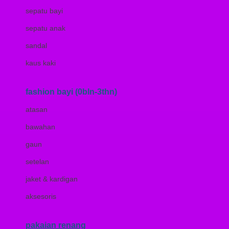
Bio Oil
sepatu bayi
Biolane
sepatu anak
Bite Fighters
sandal
Bizzi Growin
kaus kaki
Blackmores
fashion bayi (0bln-3thn)
Blooming Marvellous
atasan
Bonnels
bawahan
Bravado
gaun
Bruder
setelan
Brush Baby
jaket & kardigan
Buds Organics
aksesoris
Bugaboo
Buggygear
pakaian renang