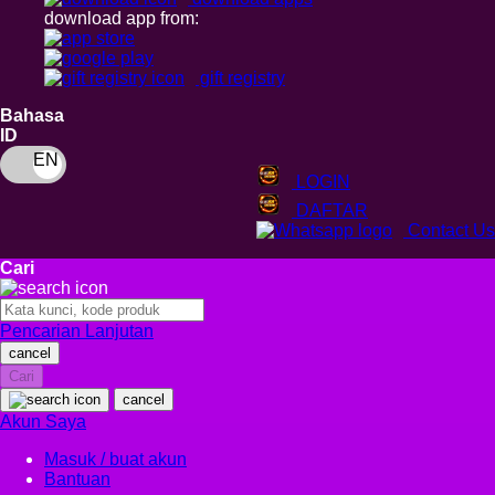
Oh Ma Grain
download app from:
Okiedog
gift registry
P
Bahasa
ID
Peachy
Phil & Ted's
LOGIN
DAFTAR
Philips Avent
Contact Us
Pigeon
Cari
Playgro
Poled Global
Pencarian Lanjutan
cancel
Ponycycle
Cari
Puma
cancel
Akun Saya
Pureats
Masuk / buat akun
Bantuan
Q