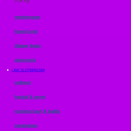
0-36 Kg
Fisher Price
Flipper
gendongan
Friends Of Sally
travel cots
G
Gb
diaper bags
Geko
aksesoris
Graco
LINK SLOT88RESMI
Gund
selimut
H
bantal & sprei
Habbie
Haenim
ranjang bayi & balita
Happy Horse
perabotan
Happy Tummy