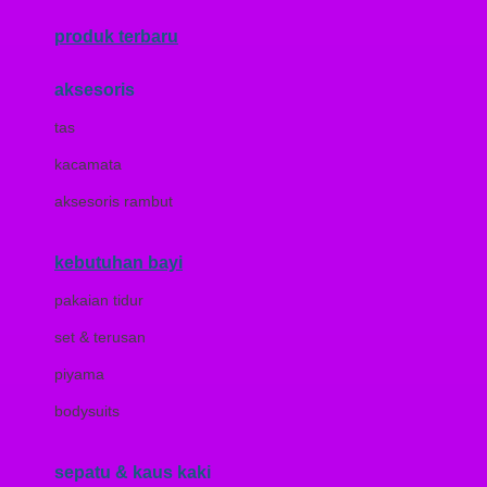
Azetabio
produk terbaru
B
aksesoris
Baabaasheepz
tas
Babiators
kacamata
Baby Dove
aksesoris rambut
Baby Jogger
Baby Rovega
kebutuhan bayi
Babybee
pakaian tidur
Banana Boat
set & terusan
Banz
piyama
Barbie
bodysuits
Beaba
Beauty Barn
sepatu & kaus kaki