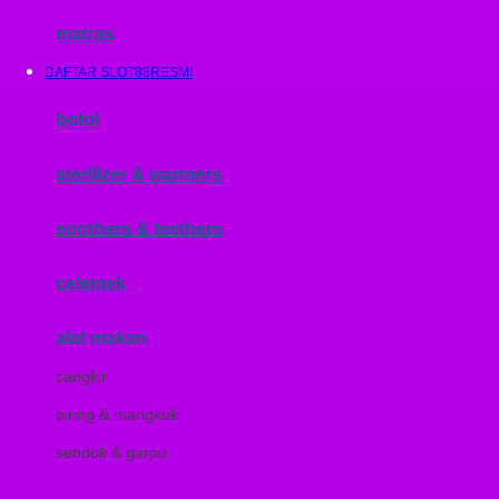
Hauck
matras
Havaianas
DAFTAR SLOT88RESMI
Hegen
botol
Hot Wheels
sterilizer & warmers
Hybrid
I
soothers & teethers
Inlacta DHA
celemek
Interlac
alat makan
Ivenet
cangkir
J
piring & mangkuk
Jack N Jill
sendok & garpu
Joie