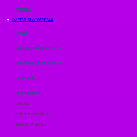
Hauck
matras
Havaianas
DAFTAR SLOT88RESMI
Hegen
botol
Hot Wheels
sterilizer & warmers
Hybrid
I
soothers & teethers
Inlacta DHA
celemek
Interlac
alat makan
Ivenet
cangkir
J
piring & mangkuk
Jack N Jill
sendok & garpu
Joie