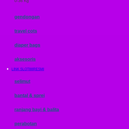
0-36 Kg
Fisher Price
Flipper
gendongan
Friends Of Sally
travel cots
G
Gb
diaper bags
Geko
aksesoris
Graco
LINK SLOT88RESMI
Gund
selimut
H
bantal & sprei
Habbie
Haenim
ranjang bayi & balita
Happy Horse
perabotan
Happy Tummy