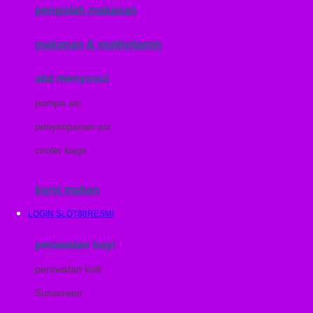
Joolz
pengolah makanan
Jujube
makanan & multivitamin
K
alat menyusui
Kiddycuts
pompa asi
Kumon
penyimpanan asi
L
cooler bags
Leapfrog
Leclerc
kursi makan
Lee Vierra
LOGIN SLOT88RESMI
Lillebaby
perawatan bayi
Little Bird Told Me
perawatan kulit
Little Miss Janis
Sunscreen
London Taxi