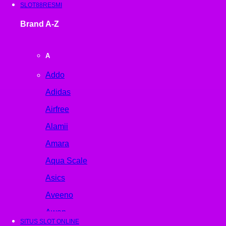
SLOT88RESMI
Brand A-Z
A
Addo
Adidas
Airfree
Alamii
Amara
Aqua Scale
Asics
Aveeno
Awan
SITUS SLOT ONLINE