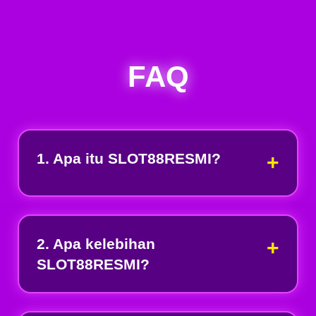
TY Toys
U
FAQ
V
Veja
Vitaflow
1. Apa itu SLOT88RESMI?
+
Vtech
W
Waterland
2. Apa kelebihan
+
Wellness
SLOT88RESMI?
X
Xootz