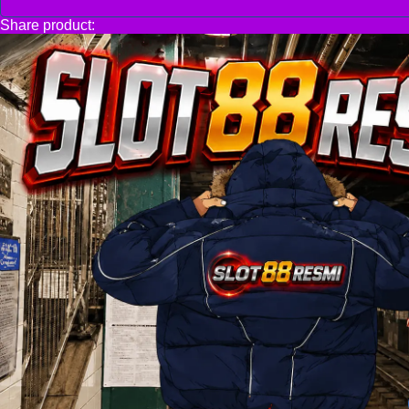
Share product: