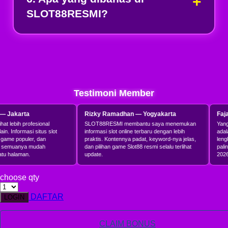
+
SLOT88RESMI?
Testimoni Member
Rizky Ramadhan — Yogyakarta
Fajar Hidayat — 
nal
SLOT88RESMI membantu saya menemukan
Yang paling saya su
us slot
informasi slot online terbaru dengan lebih
adalah tampilannya r
an
praktis. Kontennya padat, keyword-nya jelas,
lengkap. Cocok untuk 
ah
dan pilihan game Slot88 resmi selalu terlihat
paling gacor serta gam
update.
2026.
choose qty
DAFTAR
LOGIN
CLAIM BONUS