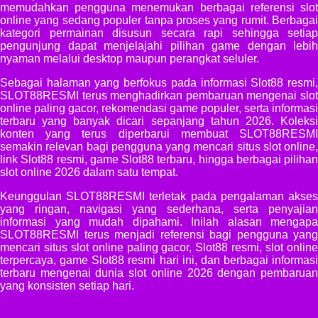
Starbooks
memudahkan pengguna menemukan berbagai referensi slot
online yang sedang populer tanpa proses yang rumit. Berbagai
Stick-O
kategori permainan disusun secara rapi sehingga setiap
pengunjung dapat menjelajahi pilihan game dengan lebih
Stokke
nyaman melalui desktop maupun perangkat seluler.
Sudocrem
Sebagai halaman yang berfokus pada informasi Slot88 resmi,
SLOT88RESMI terus menghadirkan pembaruan mengenai slot
Sumimo
online paling gacor, rekomendasi game populer, serta informasi
terbaru yang banyak dicari sepanjang tahun 2026. Koleksi
Sunnylife
konten yang terus diperbarui membuat SLOT88RESMI
semakin relevan bagi pengguna yang mencari situs slot online,
Sun-Staches
link Slot88 resmi, game Slot88 terbaru, hingga berbagai pilihan
slot online 2026 dalam satu tempat.
Swimava
Keunggulan SLOT88RESMI terletak pada pengalaman akses
T
yang ringan, navigasi yang sederhana, serta penyajian
informasi yang mudah dipahami. Inilah alasan mengapa
Tommee Tippee
SLOT88RESMI terus menjadi referensi bagi pengguna yang
mencari situs slot online paling gacor, Slot88 resmi, slot online
Trunki
terpercaya, game Slot88 resmi hari ini, dan berbagai informasi
terbaru mengenai dunia slot online 2026 dengan pembaruan
Tutti Bambini
yang konsisten setiap hari.
Twistshake