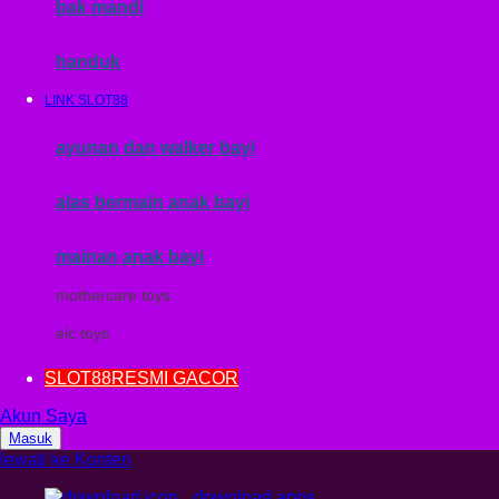
bak mandi
Momami
handuk
Mothercare
LINK SLOT88
Mustela
My Buddy Tag
ayunan dan walker bayi
My K
alas bermain anak bayi
N
mainan anak bayi
Naif
mothercare toys
Nike
elc toys
Nordic Natural
SLOT88RESMI GACOR
Nuby
Akun Saya
Nuna
Masuk
lewati ke Konten
O
download apps