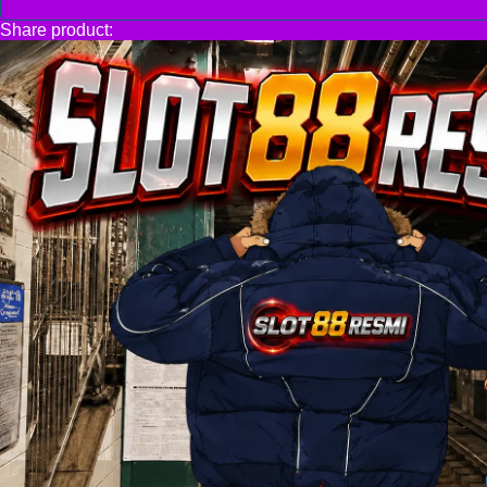
Share product: