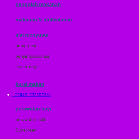
Joolz
pengolah makanan
Jujube
makanan & multivitamin
K
alat menyusui
Kiddycuts
pompa asi
Kumon
penyimpanan asi
L
cooler bags
Leapfrog
Leclerc
kursi makan
Lee Vierra
LOGIN SLOT88RESMI
Lillebaby
perawatan bayi
Little Bird Told Me
perawatan kulit
Little Miss Janis
Sunscreen
London Taxi