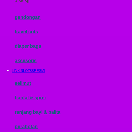
0-36 Kg
Fisher Price
Flipper
gendongan
Friends Of Sally
travel cots
G
Gb
diaper bags
Geko
aksesoris
Graco
LINK SLOT88RESMI
Gund
selimut
H
bantal & sprei
Habbie
Haenim
ranjang bayi & balita
Happy Horse
perabotan
Happy Tummy