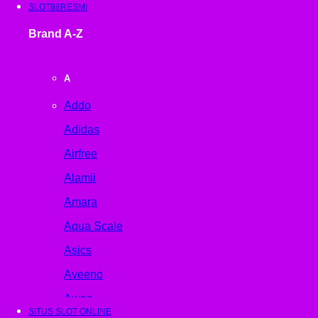
SLOT88RESMI
Brand A-Z
A
Addo
Adidas
Airfree
Alamii
Amara
Aqua Scale
Asics
Aveeno
Awan
SITUS SLOT ONLINE