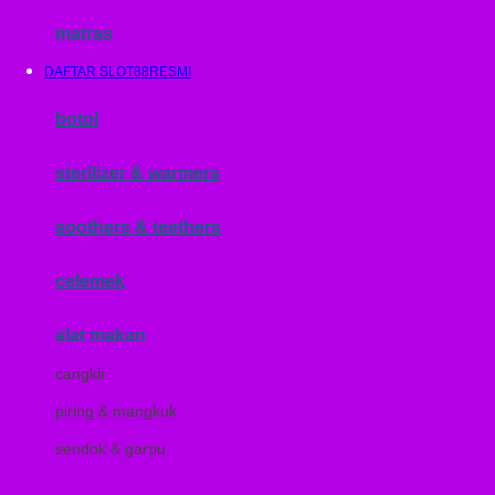
Hauck
matras
Havaianas
DAFTAR SLOT88RESMI
Hegen
botol
Hot Wheels
sterilizer & warmers
Hybrid
I
soothers & teethers
Inlacta DHA
celemek
Interlac
alat makan
Ivenet
cangkir
J
piring & mangkuk
Jack N Jill
sendok & garpu
Joie