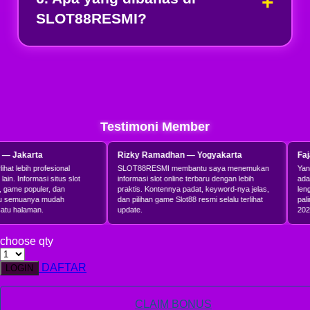
+
SLOT88RESMI?
Testimoni Member
Rizky Ramadhan — Yogyakarta
Fajar Hidayat —
ional
SLOT88RESMI membantu saya menemukan
Yang paling saya 
tus slot
informasi slot online terbaru dengan lebih
adalah tampilannya 
dan
praktis. Kontennya padat, keyword-nya jelas,
lengkap. Cocok untuk
dah
dan pilihan game Slot88 resmi selalu terlihat
paling gacor serta g
update.
2026.
choose qty
DAFTAR
LOGIN
CLAIM BONUS