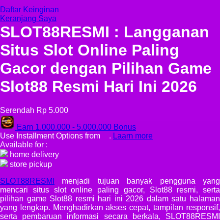
Daftar Keinginan
QV Baby
Keranjang Saya
SLOT88RESMI : Langganan
R
Situs Slot Online Paling
Real Shades
Gacor dengan Pilihan Game
Red Castle
Slot88 Resmi Hari Ini 2026
Ribbon Madness
S
Serendah
Rp 5.000
Sebamed
Earn
1.000.000
-
5.000.000
Bonus
Use Installment Options from
.
Laarn more
Silver Cross
Available for :
home delivery
Simply Idea
store pickup
Skip Hop
SLOT88RESMI
menjadi tujuan banyak pengguna yang
mencari situs slot online paling gacor, Slot88 resmi, serta
Spectra
pilihan game Slot88 resmi hari ini 2026 dalam satu halaman
yang lengkap. Menghadirkan akses cepat, tampilan responsif,
Squishmallows
serta pembaruan informasi secara berkala, SLOT88RESMI