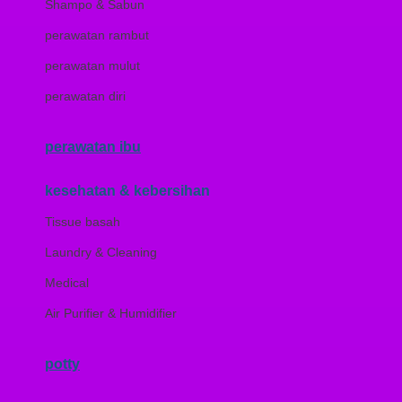
Shampo & Sabun
Love To Dream
perawatan rambut
M
perawatan mulut
Magformers
perawatan diri
Mama's Choice
perawatan ibu
Mamas&Papas
Mamaway
kesehatan & kebersihan
Maxi Cosi
Tissue basah
Megabloks
Laundry & Cleaning
Micro
Medical
MiDeer
Air Purifier & Humidifier
Mimi & Lula
potty
Mini Monkey
Moby