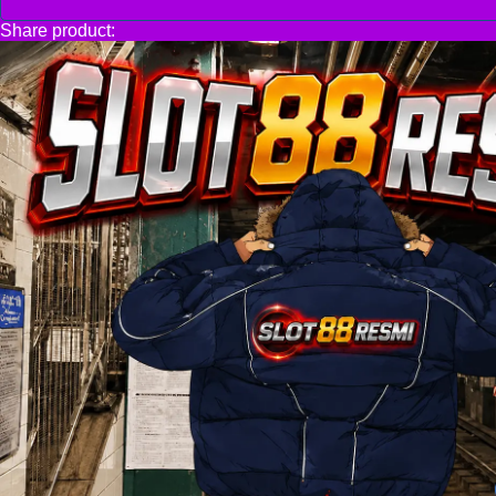
Share product: