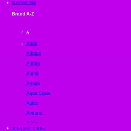
SLOT88RESMI
Brand A-Z
A
Addo
Adidas
Airfree
Alamii
Amara
Aqua Scale
Asics
Aveeno
Awan
SITUS SLOT ONLINE