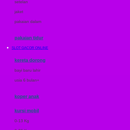
setelan
Docare
jaket
Doona
pakaian dalam
Down To Earth
Drew
pakaian tidur
Dr. Brown's
SLOT GACOR ONLINE
E
kereta dorong
ELC
bayi baru lahir
Ergobaby
usia 6 bulan+
Expert Care
koper anak
Ezyroller
kursi mobil
F
0-13 Kg
Felt So Sweet