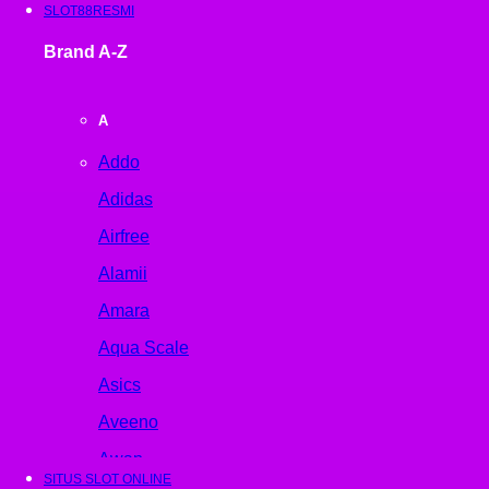
SLOT88RESMI
Brand A-Z
A
Addo
Adidas
Airfree
Alamii
Amara
Aqua Scale
Asics
Aveeno
Awan
SITUS SLOT ONLINE