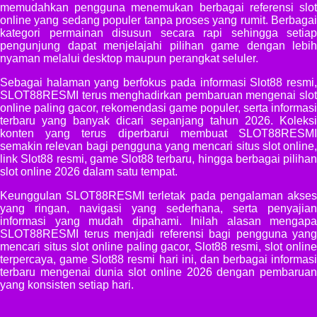
Starbooks
memudahkan pengguna menemukan berbagai referensi slot
online yang sedang populer tanpa proses yang rumit. Berbagai
Stick-O
kategori permainan disusun secara rapi sehingga setiap
pengunjung dapat menjelajahi pilihan game dengan lebih
Stokke
nyaman melalui desktop maupun perangkat seluler.
Sudocrem
Sebagai halaman yang berfokus pada informasi Slot88 resmi,
SLOT88RESMI terus menghadirkan pembaruan mengenai slot
Sumimo
online paling gacor, rekomendasi game populer, serta informasi
terbaru yang banyak dicari sepanjang tahun 2026. Koleksi
Sunnylife
konten yang terus diperbarui membuat SLOT88RESMI
semakin relevan bagi pengguna yang mencari situs slot online,
Sun-Staches
link Slot88 resmi, game Slot88 terbaru, hingga berbagai pilihan
slot online 2026 dalam satu tempat.
Swimava
Keunggulan SLOT88RESMI terletak pada pengalaman akses
T
yang ringan, navigasi yang sederhana, serta penyajian
informasi yang mudah dipahami. Inilah alasan mengapa
Tommee Tippee
SLOT88RESMI terus menjadi referensi bagi pengguna yang
mencari situs slot online paling gacor, Slot88 resmi, slot online
Trunki
terpercaya, game Slot88 resmi hari ini, dan berbagai informasi
terbaru mengenai dunia slot online 2026 dengan pembaruan
Tutti Bambini
yang konsisten setiap hari.
Twistshake