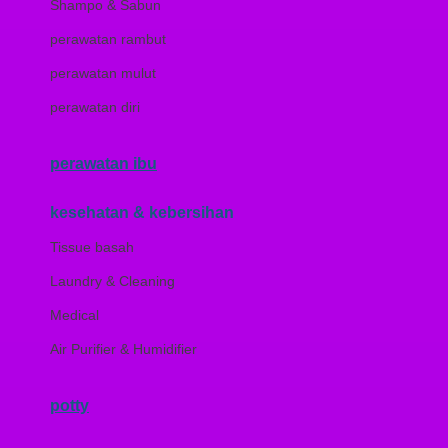
Shampo & Sabun
Love To Dream
perawatan rambut
M
perawatan mulut
Magformers
perawatan diri
Mama's Choice
perawatan ibu
Mamas&Papas
Mamaway
kesehatan & kebersihan
Maxi Cosi
Tissue basah
Megabloks
Laundry & Cleaning
Micro
Medical
MiDeer
Air Purifier & Humidifier
Mimi & Lula
potty
Mini Monkey
Moby