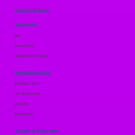
Azetabio
produk terbaru
B
aksesoris
Baabaasheepz
tas
Babiators
kacamata
Baby Dove
aksesoris rambut
Baby Jogger
Baby Rovega
kebutuhan bayi
Babybee
pakaian tidur
Banana Boat
set & terusan
Banz
piyama
Barbie
bodysuits
Beaba
Beauty Barn
sepatu & kaus kaki