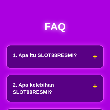
TY Toys
U
FAQ
V
Veja
Vitaflow
1. Apa itu SLOT88RESMI?
+
Vtech
W
Waterland
2. Apa kelebihan
+
Wellness
SLOT88RESMI?
X
Xootz