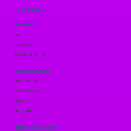
Azetabio
produk terbaru
B
aksesoris
Baabaasheepz
tas
Babiators
kacamata
Baby Dove
aksesoris rambut
Baby Jogger
Baby Rovega
kebutuhan bayi
Babybee
pakaian tidur
Banana Boat
set & terusan
Banz
piyama
Barbie
bodysuits
Beaba
Beauty Barn
sepatu & kaus kaki