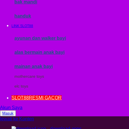
bak mandi
Momami
handuk
Mothercare
LINK SLOT88
Mustela
My Buddy Tag
ayunan dan walker bayi
My K
alas bermain anak bayi
N
mainan anak bayi
Naif
mothercare toys
Nike
elc toys
Nordic Natural
SLOT88RESMI GACOR
Nuby
Akun Saya
Nuna
Masuk
lewati ke Konten
O
download apps