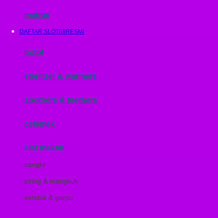
Hauck
matras
Havaianas
DAFTAR SLOT88RESMI
Hegen
botol
Hot Wheels
sterilizer & warmers
Hybrid
I
soothers & teethers
Inlacta DHA
celemek
Interlac
alat makan
Ivenet
cangkir
J
piring & mangkuk
Jack N Jill
sendok & garpu
Joie