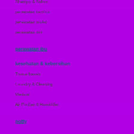
Shampo & Sabun
Love To Dream
perawatan rambut
M
perawatan mulut
Magformers
perawatan diri
Mama's Choice
perawatan ibu
Mamas&Papas
Mamaway
kesehatan & kebersihan
Maxi Cosi
Tissue basah
Megabloks
Laundry & Cleaning
Micro
Medical
MiDeer
Air Purifier & Humidifier
Mimi & Lula
potty
Mini Monkey
Moby