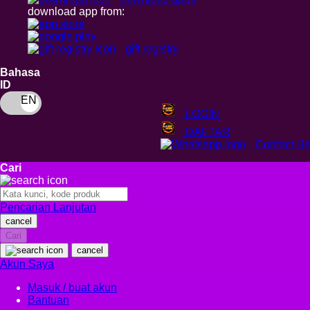
Oh Ma Grain
download app from:
Okiedog
gift registry
P
Bahasa
ID
Peachy
Phil & Ted's
LOGIN
DAFTAR
Philips Avent
Contact Us
Pigeon
Cari
Playgro
Poled Global
Pencarian Lanjutan
cancel
Ponycycle
Cari
Puma
cancel
Akun Saya
Pureats
Masuk / buat akun
Bantuan
Q