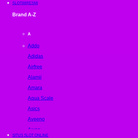
SLOT88RESMI
Brand A-Z
A
Addo
Adidas
Airfree
Alamii
Amara
Aqua Scale
Asics
Aveeno
Awan
SITUS SLOT ONLINE