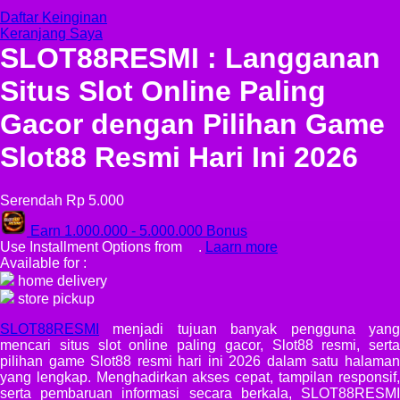
Daftar Keinginan
QV Baby
Keranjang Saya
SLOT88RESMI : Langganan
R
Situs Slot Online Paling
Real Shades
Gacor dengan Pilihan Game
Red Castle
Slot88 Resmi Hari Ini 2026
Ribbon Madness
S
Serendah
Rp 5.000
Sebamed
Earn
1.000.000
-
5.000.000
Bonus
Use Installment Options from
.
Laarn more
Silver Cross
Available for :
home delivery
Simply Idea
store pickup
Skip Hop
SLOT88RESMI
menjadi tujuan banyak pengguna yang
mencari situs slot online paling gacor, Slot88 resmi, serta
Spectra
pilihan game Slot88 resmi hari ini 2026 dalam satu halaman
yang lengkap. Menghadirkan akses cepat, tampilan responsif,
Squishmallows
serta pembaruan informasi secara berkala, SLOT88RESMI