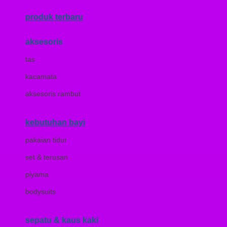
Azetabio
produk terbaru
B
aksesoris
Baabaasheepz
tas
Babiators
kacamata
Baby Dove
aksesoris rambut
Baby Jogger
Baby Rovega
kebutuhan bayi
Babybee
pakaian tidur
Banana Boat
set & terusan
Banz
piyama
Barbie
bodysuits
Beaba
Beauty Barn
sepatu & kaus kaki