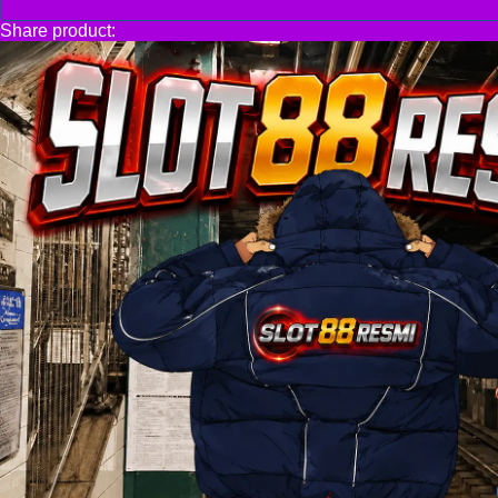
Share product: