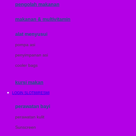
Joolz
pengolah makanan
Jujube
makanan & multivitamin
K
alat menyusui
Kiddycuts
pompa asi
Kumon
penyimpanan asi
L
cooler bags
Leapfrog
Leclerc
kursi makan
Lee Vierra
LOGIN SLOT88RESMI
Lillebaby
perawatan bayi
Little Bird Told Me
perawatan kulit
Little Miss Janis
Sunscreen
London Taxi