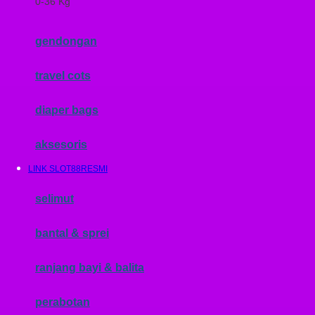
0-36 Kg
Fisher Price
Flipper
gendongan
Friends Of Sally
travel cots
G
Gb
diaper bags
Geko
aksesoris
Graco
LINK SLOT88RESMI
Gund
selimut
H
bantal & sprei
Habbie
Haenim
ranjang bayi & balita
Happy Horse
perabotan
Happy Tummy