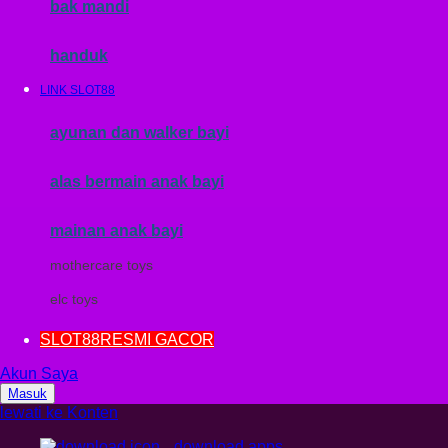
bak mandi
Momami
handuk
Mothercare
LINK SLOT88
Mustela
My Buddy Tag
ayunan dan walker bayi
My K
alas bermain anak bayi
N
mainan anak bayi
Naif
mothercare toys
Nike
elc toys
Nordic Natural
SLOT88RESMI GACOR
Nuby
Akun Saya
Nuna
Masuk
lewati ke Konten
O
download apps