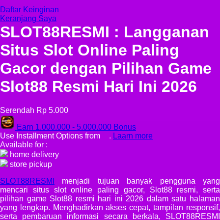
Daftar Keinginan
QV Baby
Keranjang Saya
SLOT88RESMI : Langganan
R
Situs Slot Online Paling
Real Shades
Gacor dengan Pilihan Game
Red Castle
Slot88 Resmi Hari Ini 2026
Ribbon Madness
S
Serendah
Rp 5.000
Sebamed
Earn
1.000.000
-
5.000.000
Bonus
Use Installment Options from
.
Laarn more
Silver Cross
Available for :
home delivery
Simply Idea
store pickup
Skip Hop
SLOT88RESMI
menjadi tujuan banyak pengguna yang
mencari situs slot online paling gacor, Slot88 resmi, serta
Spectra
pilihan game Slot88 resmi hari ini 2026 dalam satu halaman
yang lengkap. Menghadirkan akses cepat, tampilan responsif,
Squishmallows
serta pembaruan informasi secara berkala, SLOT88RESMI