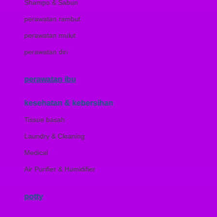
Shampo & Sabun
Love To Dream
perawatan rambut
M
perawatan mulut
Magformers
perawatan diri
Mama's Choice
perawatan ibu
Mamas&Papas
Mamaway
kesehatan & kebersihan
Maxi Cosi
Tissue basah
Megabloks
Laundry & Cleaning
Micro
Medical
MiDeer
Air Purifier & Humidifier
Mimi & Lula
potty
Mini Monkey
Moby