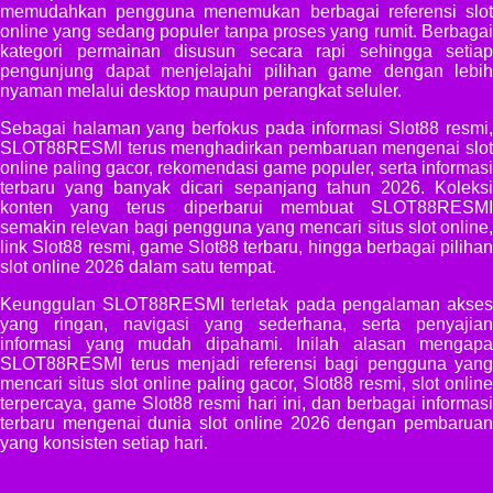
Starbooks
memudahkan pengguna menemukan berbagai referensi slot
online yang sedang populer tanpa proses yang rumit. Berbagai
Stick-O
kategori permainan disusun secara rapi sehingga setiap
pengunjung dapat menjelajahi pilihan game dengan lebih
Stokke
nyaman melalui desktop maupun perangkat seluler.
Sudocrem
Sebagai halaman yang berfokus pada informasi Slot88 resmi,
SLOT88RESMI terus menghadirkan pembaruan mengenai slot
Sumimo
online paling gacor, rekomendasi game populer, serta informasi
terbaru yang banyak dicari sepanjang tahun 2026. Koleksi
Sunnylife
konten yang terus diperbarui membuat SLOT88RESMI
semakin relevan bagi pengguna yang mencari situs slot online,
Sun-Staches
link Slot88 resmi, game Slot88 terbaru, hingga berbagai pilihan
slot online 2026 dalam satu tempat.
Swimava
Keunggulan SLOT88RESMI terletak pada pengalaman akses
T
yang ringan, navigasi yang sederhana, serta penyajian
informasi yang mudah dipahami. Inilah alasan mengapa
Tommee Tippee
SLOT88RESMI terus menjadi referensi bagi pengguna yang
mencari situs slot online paling gacor, Slot88 resmi, slot online
Trunki
terpercaya, game Slot88 resmi hari ini, dan berbagai informasi
terbaru mengenai dunia slot online 2026 dengan pembaruan
Tutti Bambini
yang konsisten setiap hari.
Twistshake