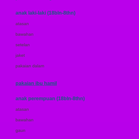
Bumkins
anak laki-laki (18bln-8thn)
C
atasan
Cetaphil
bawahan
Chicco
setelan
Childlife
jaket
Clevamama
pakaian dalam
Cocolatte
Cottonseeds
pakaian ibu hamil
Cozy N Safe
anak perempuan (18bln-8thn)
Crane
atasan
Cybex
bawahan
D
gaun
Dae Organics