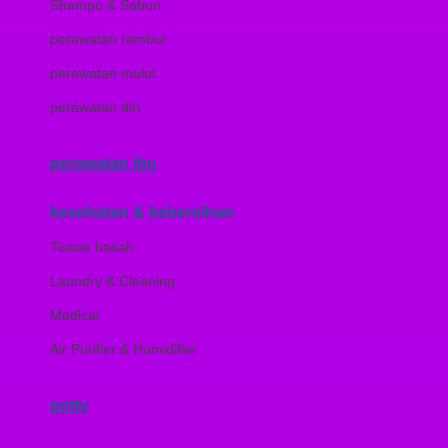
Shampo & Sabun
Love To Dream
perawatan rambut
M
perawatan mulut
Magformers
perawatan diri
Mama's Choice
perawatan ibu
Mamas&Papas
Mamaway
kesehatan & kebersihan
Maxi Cosi
Tissue basah
Megabloks
Laundry & Cleaning
Micro
Medical
MiDeer
Air Purifier & Humidifier
Mimi & Lula
potty
Mini Monkey
Moby