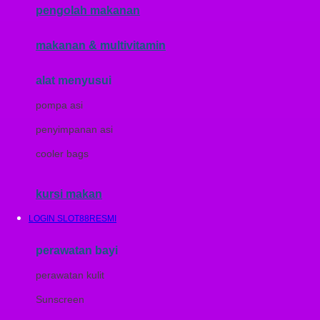
Joolz
pengolah makanan
Jujube
makanan & multivitamin
K
alat menyusui
Kiddycuts
pompa asi
Kumon
penyimpanan asi
L
cooler bags
Leapfrog
Leclerc
kursi makan
Lee Vierra
LOGIN SLOT88RESMI
Lillebaby
perawatan bayi
Little Bird Told Me
perawatan kulit
Little Miss Janis
Sunscreen
London Taxi