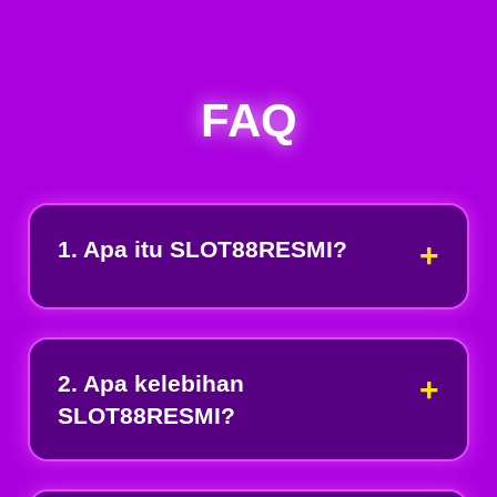
TY Toys
U
FAQ
V
Veja
Vitaflow
1. Apa itu SLOT88RESMI?
+
Vtech
W
Waterland
2. Apa kelebihan
+
Wellness
SLOT88RESMI?
X
Xootz