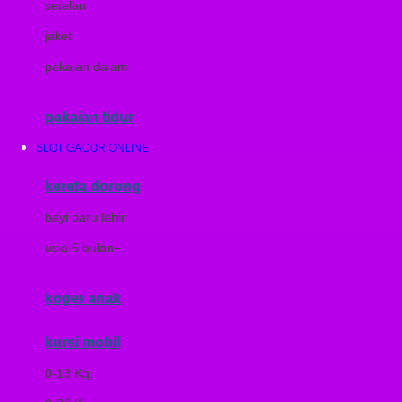
setelan
Docare
jaket
Doona
pakaian dalam
Down To Earth
Drew
pakaian tidur
Dr. Brown's
SLOT GACOR ONLINE
E
kereta dorong
ELC
bayi baru lahir
Ergobaby
usia 6 bulan+
Expert Care
koper anak
Ezyroller
kursi mobil
F
0-13 Kg
Felt So Sweet