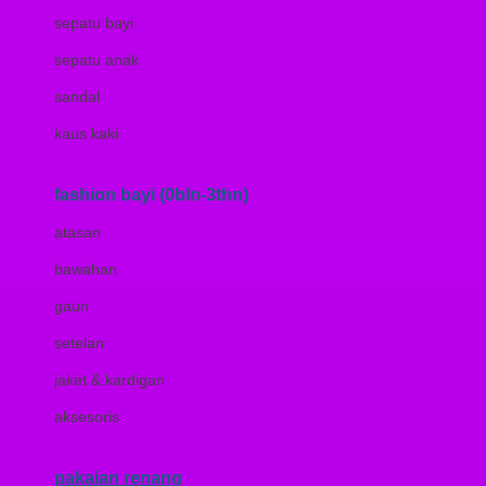
Bio Oil
sepatu bayi
Biolane
sepatu anak
Bite Fighters
sandal
Bizzi Growin
kaus kaki
Blackmores
fashion bayi (0bln-3thn)
Blooming Marvellous
atasan
Bonnels
bawahan
Bravado
gaun
Bruder
setelan
Brush Baby
jaket & kardigan
Buds Organics
aksesoris
Bugaboo
Buggygear
pakaian renang