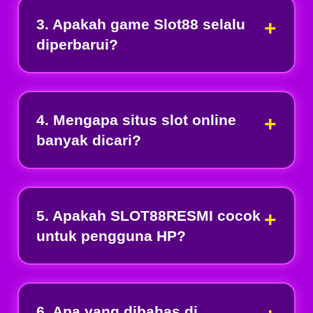
Y
3. Apakah game Slot88 selalu
+
diperbarui?
Yamatoya
Z
Zaxy
4. Mengapa situs slot online
+
Zoggs
banyak dicari?
0-9
4Moms
59S
5. Apakah SLOT88RESMI cocok
+
untuk pengguna HP?
6. Apa yang dibahas di