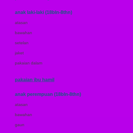
Bumkins
anak laki-laki (18bln-8thn)
C
atasan
Cetaphil
bawahan
Chicco
setelan
Childlife
jaket
Clevamama
pakaian dalam
Cocolatte
Cottonseeds
pakaian ibu hamil
Cozy N Safe
anak perempuan (18bln-8thn)
Crane
atasan
Cybex
bawahan
D
gaun
Dae Organics