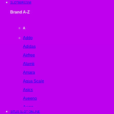
SLOT88RESMI
Brand A-Z
A
Addo
Adidas
Airfree
Alamii
Amara
Aqua Scale
Asics
Aveeno
Awan
SITUS SLOT ONLINE