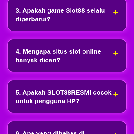
Y
3. Apakah game Slot88 selalu
+
diperbarui?
Yamatoya
Z
Zaxy
4. Mengapa situs slot online
+
Zoggs
banyak dicari?
0-9
4Moms
59S
5. Apakah SLOT88RESMI cocok
+
untuk pengguna HP?
6. Apa yang dibahas di