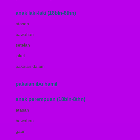
Bumkins
anak laki-laki (18bln-8thn)
C
atasan
Cetaphil
bawahan
Chicco
setelan
Childlife
jaket
Clevamama
pakaian dalam
Cocolatte
Cottonseeds
pakaian ibu hamil
Cozy N Safe
anak perempuan (18bln-8thn)
Crane
atasan
Cybex
bawahan
D
gaun
Dae Organics