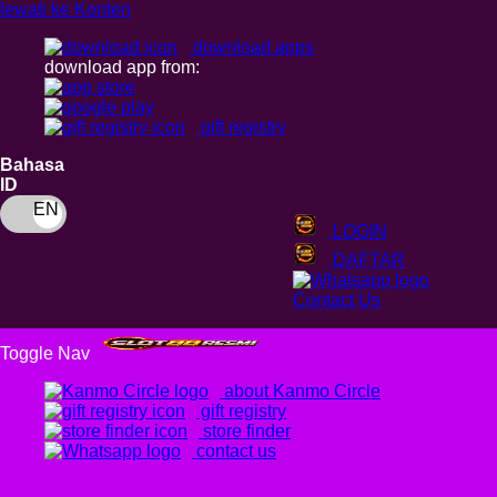
lewati ke Konten
download apps
download app from:
gift registry
Bahasa
ID
LOGIN
DAFTAR
Contact Us
Toggle Nav
about Kanmo Circle
gift registry
store finder
contact us