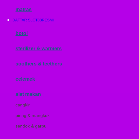
Hauck
matras
Havaianas
DAFTAR SLOT88RESMI
Hegen
botol
Hot Wheels
sterilizer & warmers
Hybrid
I
soothers & teethers
Inlacta DHA
celemek
Interlac
alat makan
Ivenet
cangkir
J
piring & mangkuk
Jack N Jill
sendok & garpu
Joie