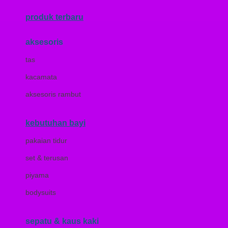
Azetabio
produk terbaru
B
aksesoris
Baabaasheepz
tas
Babiators
kacamata
Baby Dove
aksesoris rambut
Baby Jogger
Baby Rovega
kebutuhan bayi
Babybee
pakaian tidur
Banana Boat
set & terusan
Banz
piyama
Barbie
bodysuits
Beaba
Beauty Barn
sepatu & kaus kaki