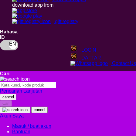
Oh Ma Grain
download app from:
Okiedog
gift registry
P
Bahasa
ID
Peachy
Phil & Ted's
LOGIN
DAFTAR
Philips Avent
Contact Us
Pigeon
Cari
Playgro
Poled Global
Pencarian Lanjutan
cancel
Ponycycle
Cari
Puma
cancel
Akun Saya
Pureats
Masuk / buat akun
Bantuan
Q