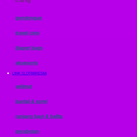
0-36 Kg
Fisher Price
Flipper
gendongan
Friends Of Sally
travel cots
G
Gb
diaper bags
Geko
aksesoris
Graco
LINK SLOT88RESMI
Gund
selimut
H
bantal & sprei
Habbie
Haenim
ranjang bayi & balita
Happy Horse
perabotan
Happy Tummy