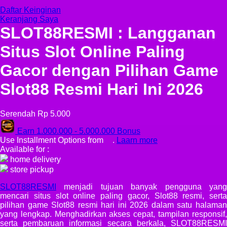
Daftar Keinginan
QV Baby
Keranjang Saya
SLOT88RESMI : Langganan
R
Situs Slot Online Paling
Real Shades
Gacor dengan Pilihan Game
Red Castle
Slot88 Resmi Hari Ini 2026
Ribbon Madness
S
Serendah
Rp 5.000
Sebamed
Earn
1.000.000
-
5.000.000
Bonus
Use Installment Options from
.
Laarn more
Silver Cross
Available for :
home delivery
Simply Idea
store pickup
Skip Hop
SLOT88RESMI
menjadi tujuan banyak pengguna yang
mencari situs slot online paling gacor, Slot88 resmi, serta
Spectra
pilihan game Slot88 resmi hari ini 2026 dalam satu halaman
yang lengkap. Menghadirkan akses cepat, tampilan responsif,
Squishmallows
serta pembaruan informasi secara berkala, SLOT88RESMI