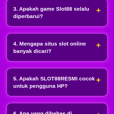
Y
3. Apakah game Slot88 selalu
+
diperbarui?
Yamatoya
Z
Zaxy
4. Mengapa situs slot online
+
Zoggs
banyak dicari?
0-9
4Moms
59S
5. Apakah SLOT88RESMI cocok
+
untuk pengguna HP?
6. Apa yang dibahas di