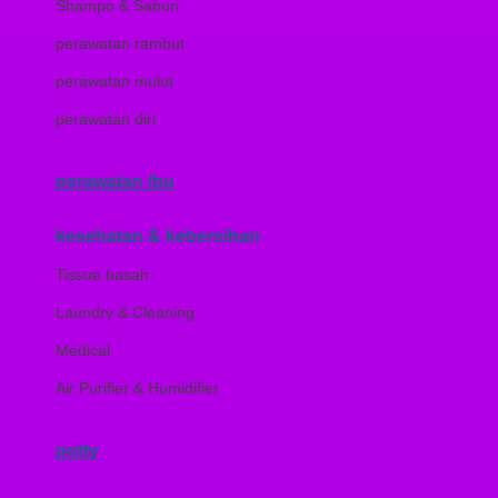
Shampo & Sabun
Love To Dream
perawatan rambut
M
perawatan mulut
Magformers
perawatan diri
Mama's Choice
perawatan ibu
Mamas&Papas
Mamaway
kesehatan & kebersihan
Maxi Cosi
Tissue basah
Megabloks
Laundry & Cleaning
Micro
Medical
MiDeer
Air Purifier & Humidifier
Mimi & Lula
potty
Mini Monkey
Moby