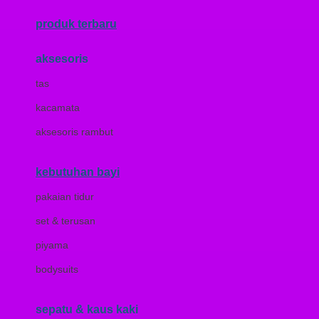
Azetabio
produk terbaru
B
aksesoris
Baabaasheepz
tas
Babiators
kacamata
Baby Dove
aksesoris rambut
Baby Jogger
Baby Rovega
kebutuhan bayi
Babybee
pakaian tidur
Banana Boat
set & terusan
Banz
piyama
Barbie
bodysuits
Beaba
Beauty Barn
sepatu & kaus kaki