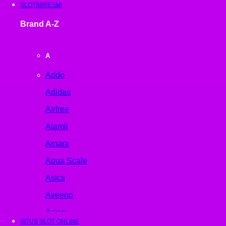
SLOT88RESMI
Brand A-Z
A
Addo
Adidas
Airfree
Alamii
Amara
Aqua Scale
Asics
Aveeno
Awan
SITUS SLOT ONLINE