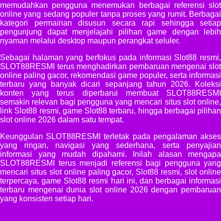
Starbooks
memudahkan pengguna menemukan berbagai referensi slot
online yang sedang populer tanpa proses yang rumit. Berbagai
Stick-O
kategori permainan disusun secara rapi sehingga setiap
pengunjung dapat menjelajahi pilihan game dengan lebih
Stokke
nyaman melalui desktop maupun perangkat seluler.
Sudocrem
Sebagai halaman yang berfokus pada informasi Slot88 resmi,
SLOT88RESMI terus menghadirkan pembaruan mengenai slot
Sumimo
online paling gacor, rekomendasi game populer, serta informasi
terbaru yang banyak dicari sepanjang tahun 2026. Koleksi
Sunnylife
konten yang terus diperbarui membuat SLOT88RESMI
semakin relevan bagi pengguna yang mencari situs slot online,
Sun-Staches
link Slot88 resmi, game Slot88 terbaru, hingga berbagai pilihan
slot online 2026 dalam satu tempat.
Swimava
Keunggulan SLOT88RESMI terletak pada pengalaman akses
T
yang ringan, navigasi yang sederhana, serta penyajian
informasi yang mudah dipahami. Inilah alasan mengapa
Tommee Tippee
SLOT88RESMI terus menjadi referensi bagi pengguna yang
mencari situs slot online paling gacor, Slot88 resmi, slot online
Trunki
terpercaya, game Slot88 resmi hari ini, dan berbagai informasi
terbaru mengenai dunia slot online 2026 dengan pembaruan
Tutti Bambini
yang konsisten setiap hari.
Twistshake