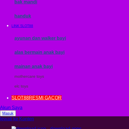
bak mandi
Momami
handuk
Mothercare
LINK SLOT88
Mustela
My Buddy Tag
ayunan dan walker bayi
My K
alas bermain anak bayi
N
mainan anak bayi
Naif
mothercare toys
Nike
elc toys
Nordic Natural
SLOT88RESMI GACOR
Nuby
Akun Saya
Nuna
Masuk
lewati ke Konten
O
download apps