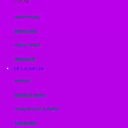
0-36 Kg
Fisher Price
Flipper
gendongan
Friends Of Sally
travel cots
G
Gb
diaper bags
Geko
aksesoris
Graco
LINK SLOT88RESMI
Gund
selimut
H
bantal & sprei
Habbie
Haenim
ranjang bayi & balita
Happy Horse
perabotan
Happy Tummy