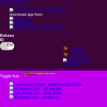
lewati ke Konten
download apps
download app from:
gift registry
Bahasa
ID
LOGIN
DAFTAR
Contact Us
Toggle Nav
about Kanmo Circle
gift registry
store finder
contact us