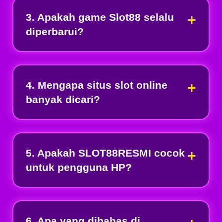
Y
3. Apakah game Slot88 selalu
+
diperbarui?
Yamatoya
Z
Zaxy
4. Mengapa situs slot online
+
Zoggs
banyak dicari?
0-9
4Moms
59S
5. Apakah SLOT88RESMI cocok
+
untuk pengguna HP?
6. Apa yang dibahas di