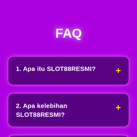
TY Toys
U
FAQ
V
Veja
Vitaflow
1. Apa itu SLOT88RESMI?
+
Vtech
W
Waterland
2. Apa kelebihan
+
Wellness
SLOT88RESMI?
X
Xootz