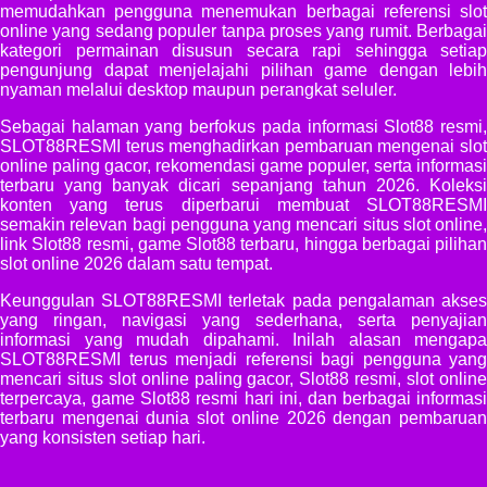
Starbooks
memudahkan pengguna menemukan berbagai referensi slot
online yang sedang populer tanpa proses yang rumit. Berbagai
Stick-O
kategori permainan disusun secara rapi sehingga setiap
pengunjung dapat menjelajahi pilihan game dengan lebih
Stokke
nyaman melalui desktop maupun perangkat seluler.
Sudocrem
Sebagai halaman yang berfokus pada informasi Slot88 resmi,
SLOT88RESMI terus menghadirkan pembaruan mengenai slot
Sumimo
online paling gacor, rekomendasi game populer, serta informasi
terbaru yang banyak dicari sepanjang tahun 2026. Koleksi
Sunnylife
konten yang terus diperbarui membuat SLOT88RESMI
semakin relevan bagi pengguna yang mencari situs slot online,
Sun-Staches
link Slot88 resmi, game Slot88 terbaru, hingga berbagai pilihan
slot online 2026 dalam satu tempat.
Swimava
Keunggulan SLOT88RESMI terletak pada pengalaman akses
T
yang ringan, navigasi yang sederhana, serta penyajian
informasi yang mudah dipahami. Inilah alasan mengapa
Tommee Tippee
SLOT88RESMI terus menjadi referensi bagi pengguna yang
mencari situs slot online paling gacor, Slot88 resmi, slot online
Trunki
terpercaya, game Slot88 resmi hari ini, dan berbagai informasi
terbaru mengenai dunia slot online 2026 dengan pembaruan
Tutti Bambini
yang konsisten setiap hari.
Twistshake