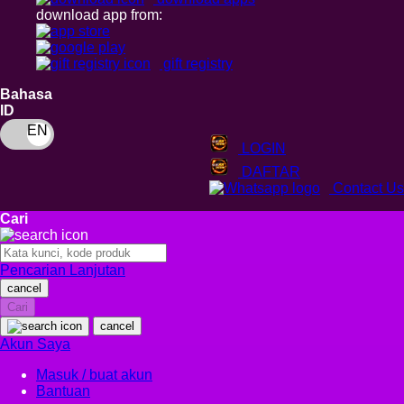
Oh Ma Grain
download app from:
Okiedog
gift registry
P
Bahasa
ID
Peachy
Phil & Ted's
LOGIN
DAFTAR
Philips Avent
Contact Us
Pigeon
Cari
Playgro
Poled Global
Pencarian Lanjutan
cancel
Ponycycle
Cari
Puma
cancel
Akun Saya
Pureats
Masuk / buat akun
Bantuan
Q