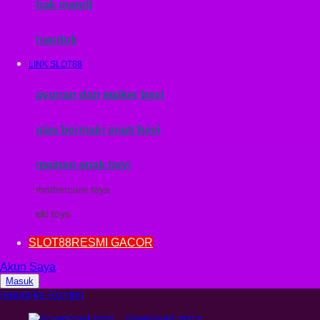
bak mandi
Momami
handuk
Mothercare
LINK SLOT88
Mustela
My Buddy Tag
ayunan dan walker bayi
My K
alas bermain anak bayi
N
mainan anak bayi
Naif
mothercare toys
Nike
elc toys
Nordic Natural
SLOT88RESMI GACOR
Nuby
Akun Saya
Nuna
Masuk
lewati ke Konten
O
download apps