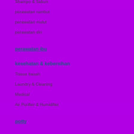
Shampo & Sabun
Love To Dream
perawatan rambut
M
perawatan mulut
Magformers
perawatan diri
Mama's Choice
perawatan ibu
Mamas&Papas
Mamaway
kesehatan & kebersihan
Maxi Cosi
Tissue basah
Megabloks
Laundry & Cleaning
Micro
Medical
MiDeer
Air Purifier & Humidifier
Mimi & Lula
potty
Mini Monkey
Moby