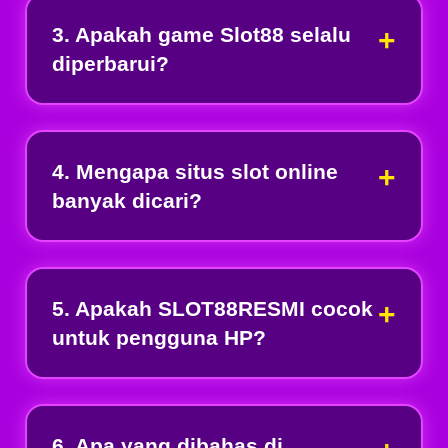
Y
3. Apakah game Slot88 selalu
+
diperbarui?
Yamatoya
Z
Zaxy
4. Mengapa situs slot online
+
Zoggs
banyak dicari?
0-9
4Moms
59S
5. Apakah SLOT88RESMI cocok
+
untuk pengguna HP?
6. Apa yang dibahas di