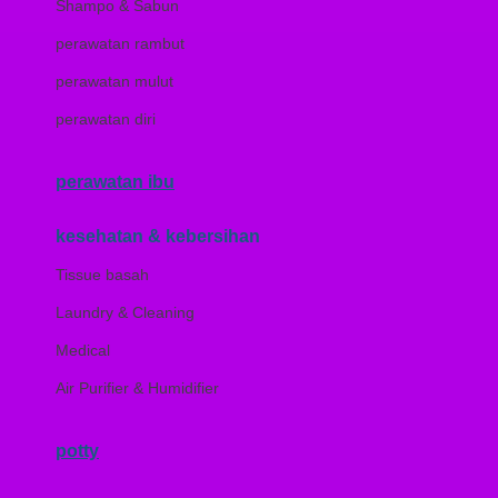
Shampo & Sabun
Love To Dream
perawatan rambut
M
perawatan mulut
Magformers
perawatan diri
Mama's Choice
perawatan ibu
Mamas&Papas
Mamaway
kesehatan & kebersihan
Maxi Cosi
Tissue basah
Megabloks
Laundry & Cleaning
Micro
Medical
MiDeer
Air Purifier & Humidifier
Mimi & Lula
potty
Mini Monkey
Moby