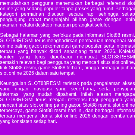
Starbooks
memudahkan pengguna menemukan berbagai referensi slot
online yang sedang populer tanpa proses yang rumit. Berbagai
Stick-O
kategori permainan disusun secara rapi sehingga setiap
pengunjung dapat menjelajahi pilihan game dengan lebih
Stokke
nyaman melalui desktop maupun perangkat seluler.
Sudocrem
Sebagai halaman yang berfokus pada informasi Slot88 resmi,
SLOT88RESMI terus menghadirkan pembaruan mengenai slot
Sumimo
online paling gacor, rekomendasi game populer, serta informasi
terbaru yang banyak dicari sepanjang tahun 2026. Koleksi
Sunnylife
konten yang terus diperbarui membuat SLOT88RESMI
semakin relevan bagi pengguna yang mencari situs slot online,
Sun-Staches
link Slot88 resmi, game Slot88 terbaru, hingga berbagai pilihan
slot online 2026 dalam satu tempat.
Swimava
Keunggulan SLOT88RESMI terletak pada pengalaman akses
T
yang ringan, navigasi yang sederhana, serta penyajian
informasi yang mudah dipahami. Inilah alasan mengapa
Tommee Tippee
SLOT88RESMI terus menjadi referensi bagi pengguna yang
mencari situs slot online paling gacor, Slot88 resmi, slot online
Trunki
terpercaya, game Slot88 resmi hari ini, dan berbagai informasi
terbaru mengenai dunia slot online 2026 dengan pembaruan
Tutti Bambini
yang konsisten setiap hari.
Twistshake