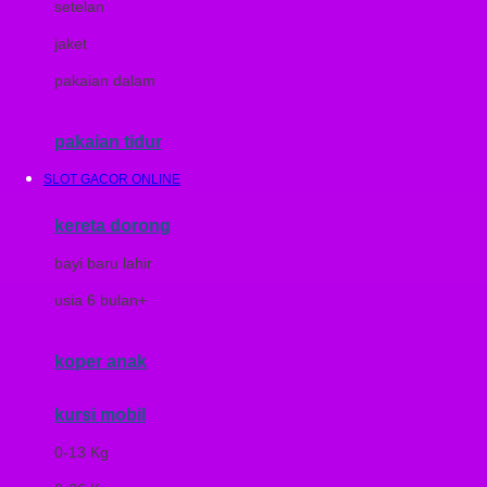
setelan
Docare
jaket
Doona
pakaian dalam
Down To Earth
Drew
pakaian tidur
Dr. Brown's
SLOT GACOR ONLINE
E
kereta dorong
ELC
bayi baru lahir
Ergobaby
usia 6 bulan+
Expert Care
koper anak
Ezyroller
kursi mobil
F
0-13 Kg
Felt So Sweet