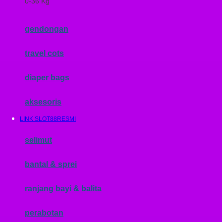
0-36 Kg
Fisher Price
Flipper
gendongan
Friends Of Sally
travel cots
G
Gb
diaper bags
Geko
aksesoris
Graco
LINK SLOT88RESMI
Gund
selimut
H
bantal & sprei
Habbie
Haenim
ranjang bayi & balita
Happy Horse
perabotan
Happy Tummy