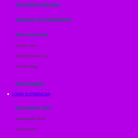
Joolz
pengolah makanan
Jujube
makanan & multivitamin
K
alat menyusui
Kiddycuts
pompa asi
Kumon
penyimpanan asi
L
cooler bags
Leapfrog
Leclerc
kursi makan
Lee Vierra
LOGIN SLOT88RESMI
Lillebaby
perawatan bayi
Little Bird Told Me
perawatan kulit
Little Miss Janis
Sunscreen
London Taxi