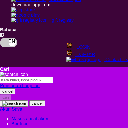
Oh Ma Grain
download app from:
Okiedog
gift registry
P
Bahasa
ID
Peachy
Phil & Ted's
LOGIN
DAFTAR
Philips Avent
Contact Us
Pigeon
Cari
Playgro
Poled Global
Pencarian Lanjutan
cancel
Ponycycle
Cari
Puma
cancel
Akun Saya
Pureats
Masuk / buat akun
Bantuan
Q