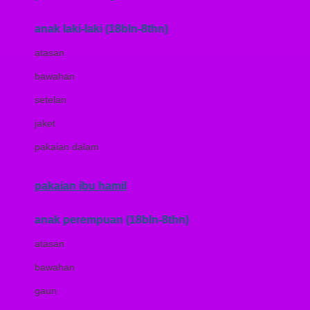
Bumkins
anak laki-laki (18bln-8thn)
C
atasan
Cetaphil
bawahan
Chicco
setelan
Childlife
jaket
Clevamama
pakaian dalam
Cocolatte
Cottonseeds
pakaian ibu hamil
Cozy N Safe
anak perempuan (18bln-8thn)
Crane
atasan
Cybex
bawahan
D
gaun
Dae Organics