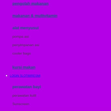
Joolz
pengolah makanan
Jujube
makanan & multivitamin
K
alat menyusui
Kiddycuts
pompa asi
Kumon
penyimpanan asi
L
cooler bags
Leapfrog
Leclerc
kursi makan
Lee Vierra
LOGIN SLOT88RESMI
Lillebaby
perawatan bayi
Little Bird Told Me
perawatan kulit
Little Miss Janis
Sunscreen
London Taxi