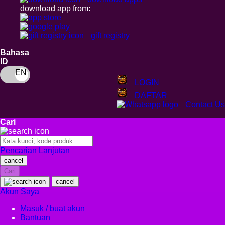
Oh Ma Grain
download app from:
Okiedog
gift registry
P
Bahasa
ID
Peachy
Phil & Ted's
LOGIN
DAFTAR
Philips Avent
Contact Us
Pigeon
Cari
Playgro
Poled Global
Pencarian Lanjutan
cancel
Ponycycle
Cari
Puma
cancel
Akun Saya
Pureats
Masuk / buat akun
Bantuan
Q