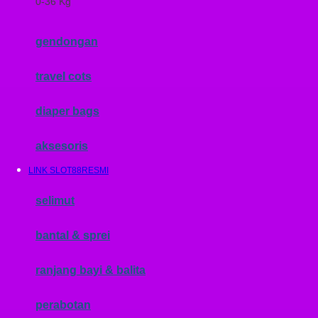
0-36 Kg
Fisher Price
Flipper
gendongan
Friends Of Sally
travel cots
G
Gb
diaper bags
Geko
aksesoris
Graco
LINK SLOT88RESMI
Gund
selimut
H
bantal & sprei
Habbie
Haenim
ranjang bayi & balita
Happy Horse
perabotan
Happy Tummy