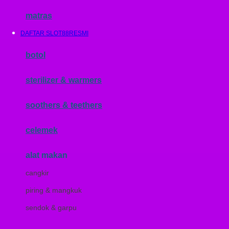
Hauck
matras
Havaianas
DAFTAR SLOT88RESMI
Hegen
botol
Hot Wheels
sterilizer & warmers
Hybrid
I
soothers & teethers
Inlacta DHA
celemek
Interlac
alat makan
Ivenet
cangkir
J
piring & mangkuk
Jack N Jill
sendok & garpu
Joie