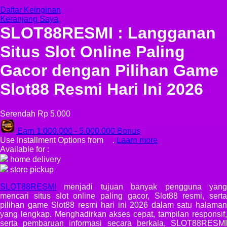
Daftar Keinginan
QV Baby
Keranjang Saya
SLOT88RESMI : Langganan
R
Situs Slot Online Paling
Real Shades
Gacor dengan Pilihan Game
Red Castle
Slot88 Resmi Hari Ini 2026
Ribbon Madness
S
Serendah
Rp 5.000
Sebamed
Earn
1.000.000
-
5.000.000
Bonus
Use Installment Options from
.
Laarn more
Silver Cross
Available for :
home delivery
Simply Idea
store pickup
Skip Hop
SLOT88RESMI
menjadi tujuan banyak pengguna yang
mencari situs slot online paling gacor, Slot88 resmi, serta
Spectra
pilihan game Slot88 resmi hari ini 2026 dalam satu halaman
yang lengkap. Menghadirkan akses cepat, tampilan responsif,
Squishmallows
serta pembaruan informasi secara berkala, SLOT88RESMI