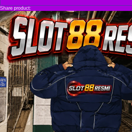
Share product: