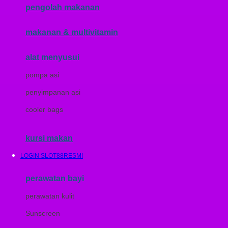
Joolz
pengolah makanan
Jujube
makanan & multivitamin
K
alat menyusui
Kiddycuts
pompa asi
Kumon
penyimpanan asi
L
cooler bags
Leapfrog
Leclerc
kursi makan
Lee Vierra
LOGIN SLOT88RESMI
Lillebaby
perawatan bayi
Little Bird Told Me
perawatan kulit
Little Miss Janis
Sunscreen
London Taxi