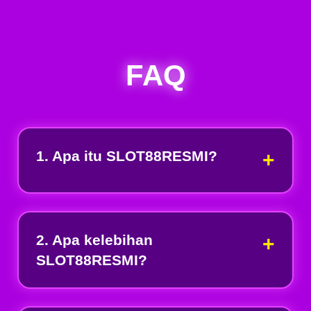
TY Toys
U
FAQ
V
Veja
Vitaflow
1. Apa itu SLOT88RESMI?
+
Vtech
W
Waterland
2. Apa kelebihan
+
Wellness
SLOT88RESMI?
X
Xootz