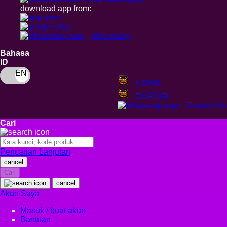
Oh Ma Grain
download app from:
Okiedog
gift registry
P
Bahasa
ID
Peachy
Phil & Ted's
LOGIN
DAFTAR
Philips Avent
Contact Us
Pigeon
Cari
Playgro
Poled Global
Pencarian Lanjutan
cancel
Ponycycle
Cari
Puma
cancel
Akun Saya
Pureats
Masuk / buat akun
Bantuan
Q