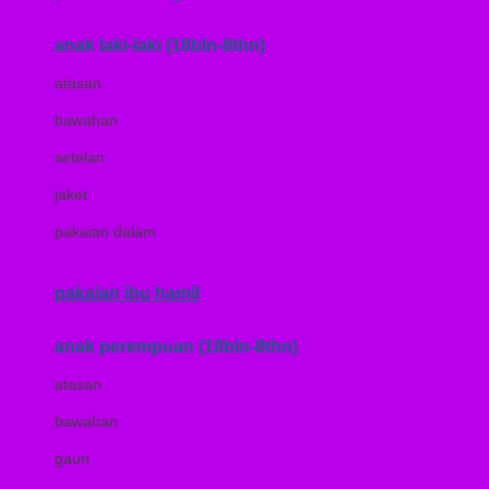
Bumkins
anak laki-laki (18bln-8thn)
C
atasan
Cetaphil
bawahan
Chicco
setelan
Childlife
jaket
Clevamama
pakaian dalam
Cocolatte
Cottonseeds
pakaian ibu hamil
Cozy N Safe
anak perempuan (18bln-8thn)
Crane
atasan
Cybex
bawahan
D
gaun
Dae Organics