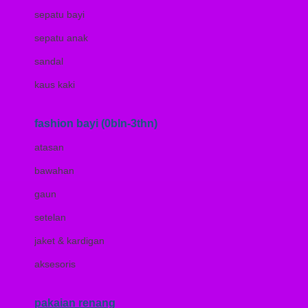
Bio Oil
sepatu bayi
Biolane
sepatu anak
Bite Fighters
sandal
Bizzi Growin
kaus kaki
Blackmores
fashion bayi (0bln-3thn)
Blooming Marvellous
atasan
Bonnels
bawahan
Bravado
gaun
Bruder
setelan
Brush Baby
jaket & kardigan
Buds Organics
aksesoris
Bugaboo
Buggygear
pakaian renang