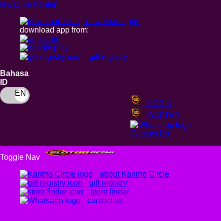
lewati ke Konten
download apps
download app from:
gift registry
Bahasa
ID
LOGIN
DAFTAR
Contact Us
Toggle Nav
about Kanmo Circle
gift registry
store finder
contact us