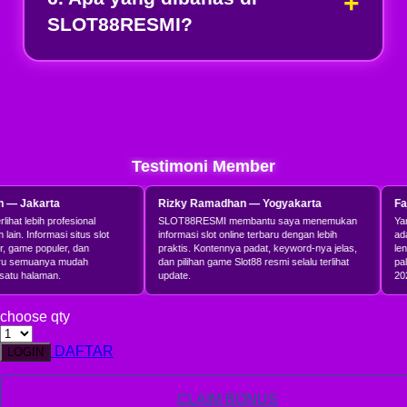
+
SLOT88RESMI?
Testimoni Member
Rizky Ramadhan — Yogyakarta
Fajar Hidayat —
ional
SLOT88RESMI membantu saya menemukan
Yang paling saya 
itus slot
informasi slot online terbaru dengan lebih
adalah tampilannya
 dan
praktis. Kontennya padat, keyword-nya jelas,
lengkap. Cocok untu
dah
dan pilihan game Slot88 resmi selalu terlihat
paling gacor serta 
update.
2026.
choose qty
DAFTAR
LOGIN
CLAIM BONUS