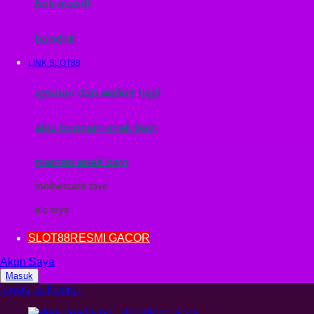
bak mandi
Momami
handuk
Mothercare
LINK SLOT88
Mustela
My Buddy Tag
ayunan dan walker bayi
My K
alas bermain anak bayi
N
mainan anak bayi
Naif
mothercare toys
Nike
elc toys
Nordic Natural
SLOT88RESMI GACOR
Nuby
Akun Saya
Nuna
Masuk
lewati ke Konten
O
download apps