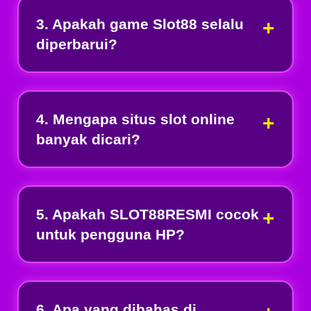
Y
3. Apakah game Slot88 selalu
+
diperbarui?
Yamatoya
Z
Zaxy
4. Mengapa situs slot online
+
Zoggs
banyak dicari?
0-9
4Moms
59S
5. Apakah SLOT88RESMI cocok
+
untuk pengguna HP?
6. Apa yang dibahas di