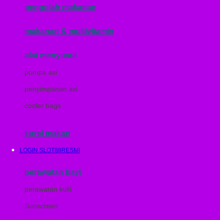
Joolz
pengolah makanan
Jujube
makanan & multivitamin
K
alat menyusui
Kiddycuts
pompa asi
Kumon
penyimpanan asi
L
cooler bags
Leapfrog
Leclerc
kursi makan
Lee Vierra
LOGIN SLOT88RESMI
Lillebaby
perawatan bayi
Little Bird Told Me
perawatan kulit
Little Miss Janis
Sunscreen
London Taxi