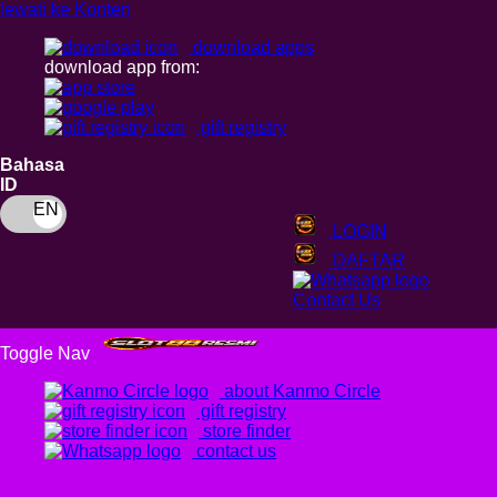
lewati ke Konten
download apps
download app from:
gift registry
Bahasa
ID
LOGIN
DAFTAR
Contact Us
Toggle Nav
about Kanmo Circle
gift registry
store finder
contact us