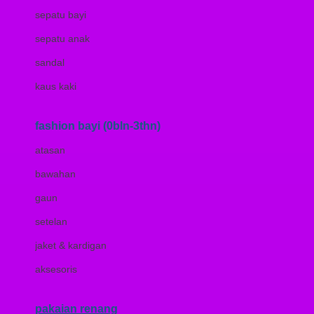
Bio Oil
sepatu bayi
Biolane
sepatu anak
Bite Fighters
sandal
Bizzi Growin
kaus kaki
Blackmores
fashion bayi (0bln-3thn)
Blooming Marvellous
atasan
Bonnels
bawahan
Bravado
gaun
Bruder
setelan
Brush Baby
jaket & kardigan
Buds Organics
aksesoris
Bugaboo
Buggygear
pakaian renang