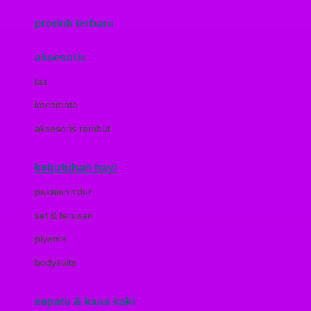
Azetabio
produk terbaru
B
aksesoris
Baabaasheepz
tas
Babiators
kacamata
Baby Dove
aksesoris rambut
Baby Jogger
Baby Rovega
kebutuhan bayi
Babybee
pakaian tidur
Banana Boat
set & terusan
Banz
piyama
Barbie
bodysuits
Beaba
Beauty Barn
sepatu & kaus kaki