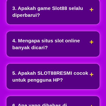
Y
3. Apakah game Slot88 selalu
+
diperbarui?
Yamatoya
Z
Zaxy
4. Mengapa situs slot online
+
Zoggs
banyak dicari?
0-9
4Moms
59S
5. Apakah SLOT88RESMI cocok
+
untuk pengguna HP?
6. Apa yang dibahas di