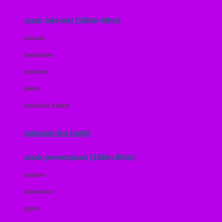
Bumkins
anak laki-laki (18bln-8thn)
C
atasan
Cetaphil
bawahan
Chicco
setelan
Childlife
jaket
Clevamama
pakaian dalam
Cocolatte
Cottonseeds
pakaian ibu hamil
Cozy N Safe
anak perempuan (18bln-8thn)
Crane
atasan
Cybex
bawahan
D
gaun
Dae Organics