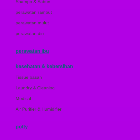
Shampo & Sabun
Love To Dream
perawatan rambut
M
perawatan mulut
Magformers
perawatan diri
Mama's Choice
perawatan ibu
Mamas&Papas
Mamaway
kesehatan & kebersihan
Maxi Cosi
Tissue basah
Megabloks
Laundry & Cleaning
Micro
Medical
MiDeer
Air Purifier & Humidifier
Mimi & Lula
potty
Mini Monkey
Moby