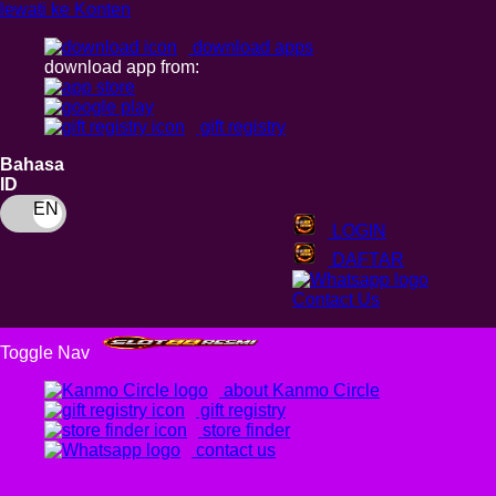
lewati ke Konten
download apps
download app from:
gift registry
Bahasa
ID
LOGIN
DAFTAR
Contact Us
Toggle Nav
about Kanmo Circle
gift registry
store finder
contact us