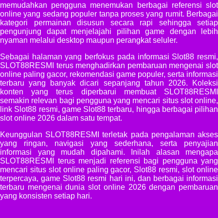
Starbooks
memudahkan pengguna menemukan berbagai referensi slot
online yang sedang populer tanpa proses yang rumit. Berbagai
Stick-O
kategori permainan disusun secara rapi sehingga setiap
pengunjung dapat menjelajahi pilihan game dengan lebih
Stokke
nyaman melalui desktop maupun perangkat seluler.
Sudocrem
Sebagai halaman yang berfokus pada informasi Slot88 resmi,
SLOT88RESMI terus menghadirkan pembaruan mengenai slot
Sumimo
online paling gacor, rekomendasi game populer, serta informasi
terbaru yang banyak dicari sepanjang tahun 2026. Koleksi
Sunnylife
konten yang terus diperbarui membuat SLOT88RESMI
semakin relevan bagi pengguna yang mencari situs slot online,
Sun-Staches
link Slot88 resmi, game Slot88 terbaru, hingga berbagai pilihan
slot online 2026 dalam satu tempat.
Swimava
Keunggulan SLOT88RESMI terletak pada pengalaman akses
T
yang ringan, navigasi yang sederhana, serta penyajian
informasi yang mudah dipahami. Inilah alasan mengapa
Tommee Tippee
SLOT88RESMI terus menjadi referensi bagi pengguna yang
mencari situs slot online paling gacor, Slot88 resmi, slot online
Trunki
terpercaya, game Slot88 resmi hari ini, dan berbagai informasi
terbaru mengenai dunia slot online 2026 dengan pembaruan
Tutti Bambini
yang konsisten setiap hari.
Twistshake