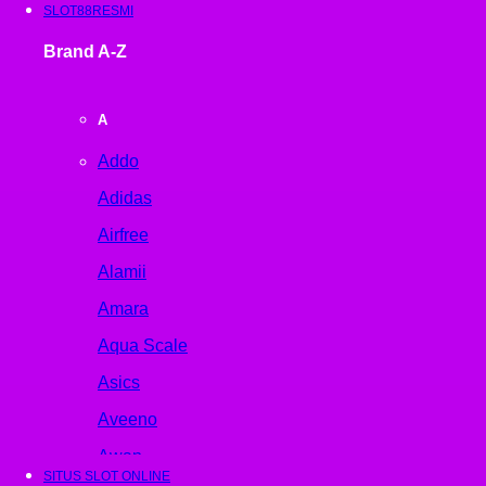
SLOT88RESMI
Brand A-Z
A
Addo
Adidas
Airfree
Alamii
Amara
Aqua Scale
Asics
Aveeno
Awan
SITUS SLOT ONLINE