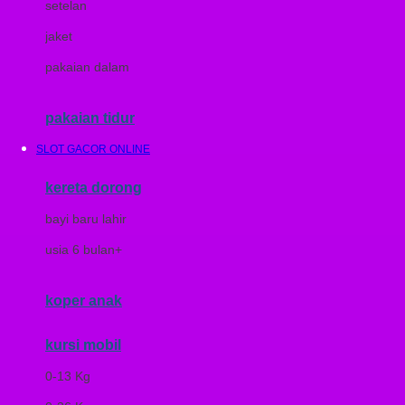
setelan
Docare
jaket
Doona
pakaian dalam
Down To Earth
Drew
pakaian tidur
Dr. Brown's
SLOT GACOR ONLINE
E
kereta dorong
ELC
bayi baru lahir
Ergobaby
usia 6 bulan+
Expert Care
koper anak
Ezyroller
kursi mobil
F
0-13 Kg
Felt So Sweet