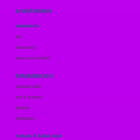
Azetabio
produk terbaru
B
aksesoris
Baabaasheepz
tas
Babiators
kacamata
Baby Dove
aksesoris rambut
Baby Jogger
Baby Rovega
kebutuhan bayi
Babybee
pakaian tidur
Banana Boat
set & terusan
Banz
piyama
Barbie
bodysuits
Beaba
Beauty Barn
sepatu & kaus kaki