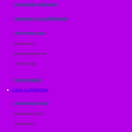
Joolz
pengolah makanan
Jujube
makanan & multivitamin
K
alat menyusui
Kiddycuts
pompa asi
Kumon
penyimpanan asi
L
cooler bags
Leapfrog
Leclerc
kursi makan
Lee Vierra
LOGIN SLOT88RESMI
Lillebaby
perawatan bayi
Little Bird Told Me
perawatan kulit
Little Miss Janis
Sunscreen
London Taxi