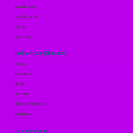
Bio Oil
sepatu bayi
Biolane
sepatu anak
Bite Fighters
sandal
Bizzi Growin
kaus kaki
Blackmores
fashion bayi (0bln-3thn)
Blooming Marvellous
atasan
Bonnels
bawahan
Bravado
gaun
Bruder
setelan
Brush Baby
jaket & kardigan
Buds Organics
aksesoris
Bugaboo
Buggygear
pakaian renang