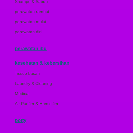
Shampo & Sabun
Love To Dream
perawatan rambut
M
perawatan mulut
Magformers
perawatan diri
Mama's Choice
perawatan ibu
Mamas&Papas
Mamaway
kesehatan & kebersihan
Maxi Cosi
Tissue basah
Megabloks
Laundry & Cleaning
Micro
Medical
MiDeer
Air Purifier & Humidifier
Mimi & Lula
potty
Mini Monkey
Moby