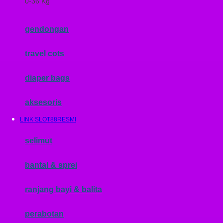
0-36 Kg
Fisher Price
Flipper
gendongan
Friends Of Sally
travel cots
G
Gb
diaper bags
Geko
aksesoris
Graco
LINK SLOT88RESMI
Gund
selimut
H
bantal & sprei
Habbie
Haenim
ranjang bayi & balita
Happy Horse
perabotan
Happy Tummy