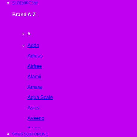
SLOT88RESMI
Brand A-Z
A
Addo
Adidas
Airfree
Alamii
Amara
Aqua Scale
Asics
Aveeno
Awan
SITUS SLOT ONLINE