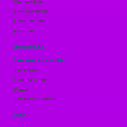
Shampo & Sabun
Love To Dream
perawatan rambut
M
perawatan mulut
Magformers
perawatan diri
Mama's Choice
perawatan ibu
Mamas&Papas
Mamaway
kesehatan & kebersihan
Maxi Cosi
Tissue basah
Megabloks
Laundry & Cleaning
Micro
Medical
MiDeer
Air Purifier & Humidifier
Mimi & Lula
potty
Mini Monkey
Moby