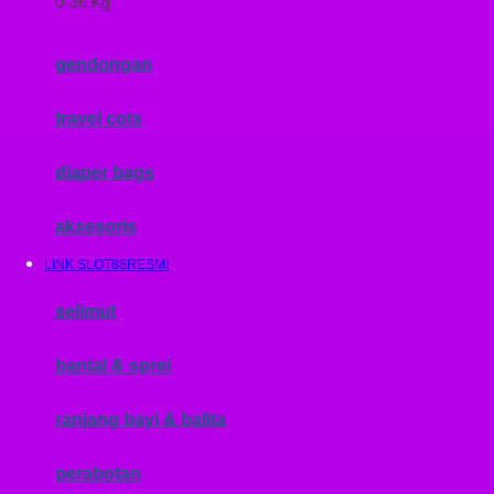
0-36 Kg
Fisher Price
Flipper
gendongan
Friends Of Sally
travel cots
G
Gb
diaper bags
Geko
aksesoris
Graco
LINK SLOT88RESMI
Gund
selimut
H
bantal & sprei
Habbie
Haenim
ranjang bayi & balita
Happy Horse
perabotan
Happy Tummy