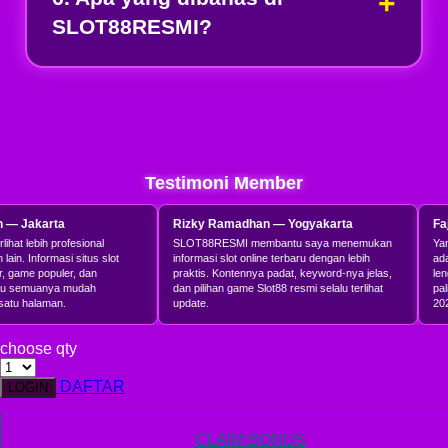
+
SLOT88RESMI?
Testimoni Member
Rizky Ramadhan — Yogyakarta
Fajar Hidayat —
ional
SLOT88RESMI membantu saya menemukan
Yang paling saya 
tus slot
informasi slot online terbaru dengan lebih
adalah tampilannya 
 dan
praktis. Kontennya padat, keyword-nya jelas,
lengkap. Cocok untu
dah
dan pilihan game Slot88 resmi selalu terlihat
paling gacor serta g
update.
2026.
choose qty
DAFTAR
LOGIN
CLAIM BONUS