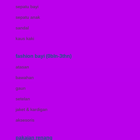
Bio Oil
sepatu bayi
Biolane
sepatu anak
Bite Fighters
sandal
Bizzi Growin
kaus kaki
Blackmores
fashion bayi (0bln-3thn)
Blooming Marvellous
atasan
Bonnels
bawahan
Bravado
gaun
Bruder
setelan
Brush Baby
jaket & kardigan
Buds Organics
aksesoris
Bugaboo
Buggygear
pakaian renang