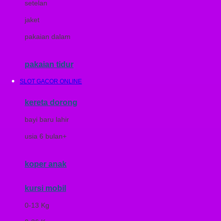
setelan
Docare
jaket
Doona
pakaian dalam
Down To Earth
Drew
pakaian tidur
Dr. Brown's
SLOT GACOR ONLINE
E
kereta dorong
ELC
bayi baru lahir
Ergobaby
usia 6 bulan+
Expert Care
koper anak
Ezyroller
kursi mobil
F
0-13 Kg
Felt So Sweet