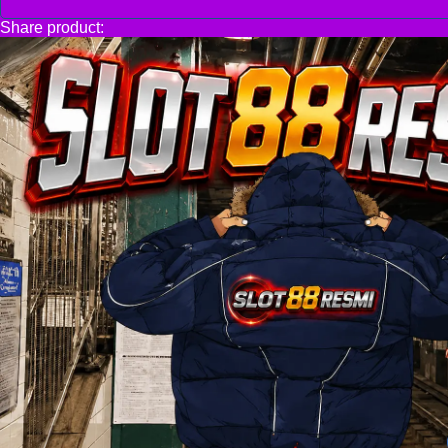
Share product: