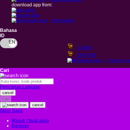
Oh Ma Grain
download app from:
Okiedog
gift registry
P
Bahasa
ID
Peachy
Phil & Ted's
LOGIN
DAFTAR
Philips Avent
Contact Us
Pigeon
Cari
Playgro
Poled Global
Pencarian Lanjutan
cancel
Ponycycle
Cari
Puma
cancel
Akun Saya
Pureats
Masuk / buat akun
Bantuan
Q