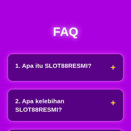
TY Toys
U
FAQ
V
Veja
Vitaflow
1. Apa itu SLOT88RESMI?
+
Vtech
W
Waterland
2. Apa kelebihan
+
Wellness
SLOT88RESMI?
X
Xootz