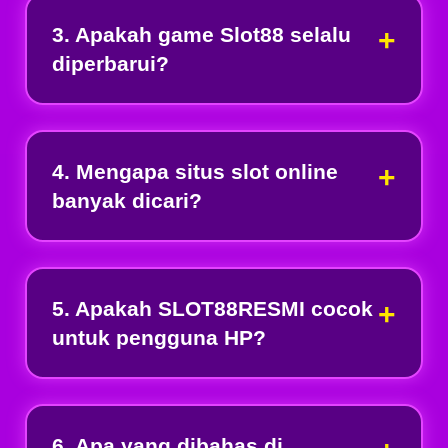
Y
3. Apakah game Slot88 selalu
+
diperbarui?
Yamatoya
Z
Zaxy
4. Mengapa situs slot online
+
Zoggs
banyak dicari?
0-9
4Moms
59S
5. Apakah SLOT88RESMI cocok
+
untuk pengguna HP?
6. Apa yang dibahas di