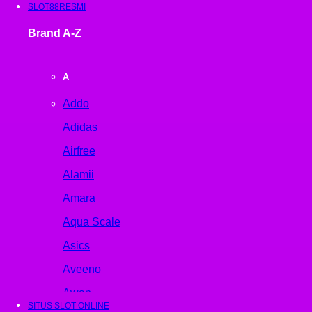
SLOT88RESMI
Brand A-Z
A
Addo
Adidas
Airfree
Alamii
Amara
Aqua Scale
Asics
Aveeno
Awan
SITUS SLOT ONLINE