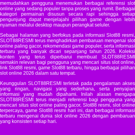
Starbooks
memudahkan pengguna menemukan berbagai referensi slot
online yang sedang populer tanpa proses yang rumit. Berbagai
Stick-O
kategori permainan disusun secara rapi sehingga setiap
pengunjung dapat menjelajahi pilihan game dengan lebih
Stokke
nyaman melalui desktop maupun perangkat seluler.
Sudocrem
Sebagai halaman yang berfokus pada informasi Slot88 resmi,
SLOT88RESMI terus menghadirkan pembaruan mengenai slot
Sumimo
online paling gacor, rekomendasi game populer, serta informasi
terbaru yang banyak dicari sepanjang tahun 2026. Koleksi
Sunnylife
konten yang terus diperbarui membuat SLOT88RESMI
semakin relevan bagi pengguna yang mencari situs slot online,
Sun-Staches
link Slot88 resmi, game Slot88 terbaru, hingga berbagai pilihan
slot online 2026 dalam satu tempat.
Swimava
Keunggulan SLOT88RESMI terletak pada pengalaman akses
T
yang ringan, navigasi yang sederhana, serta penyajian
informasi yang mudah dipahami. Inilah alasan mengapa
Tommee Tippee
SLOT88RESMI terus menjadi referensi bagi pengguna yang
mencari situs slot online paling gacor, Slot88 resmi, slot online
Trunki
terpercaya, game Slot88 resmi hari ini, dan berbagai informasi
terbaru mengenai dunia slot online 2026 dengan pembaruan
Tutti Bambini
yang konsisten setiap hari.
Twistshake