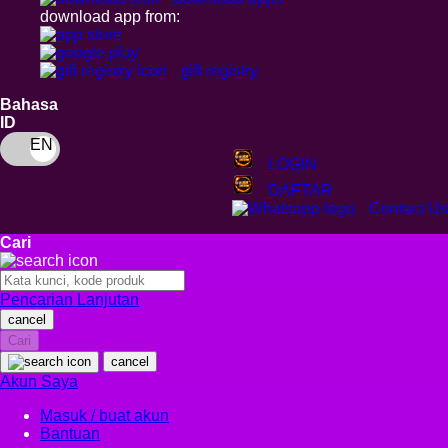
Oh Ma Grain
download app from:
Okiedog
gift registry
P
Bahasa
ID
Peachy
Phil & Ted's
LOGIN
DAFTAR
Philips Avent
Contact Us
Pigeon
Cari
Playgro
Poled Global
Pencarian Lanjutan
cancel
Ponycycle
Cari
Puma
cancel
Akun Saya
Pureats
Masuk / buat akun
Bantuan
Q