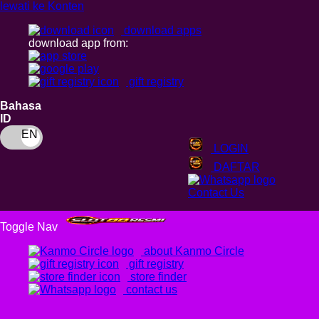
lewati ke Konten
download apps
download app from:
gift registry
Bahasa
ID
LOGIN
DAFTAR
Contact Us
Toggle Nav
about Kanmo Circle
gift registry
store finder
contact us