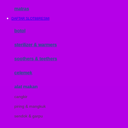
Hauck
matras
Havaianas
DAFTAR SLOT88RESMI
Hegen
botol
Hot Wheels
sterilizer & warmers
Hybrid
I
soothers & teethers
Inlacta DHA
celemek
Interlac
alat makan
Ivenet
cangkir
J
piring & mangkuk
Jack N Jill
sendok & garpu
Joie