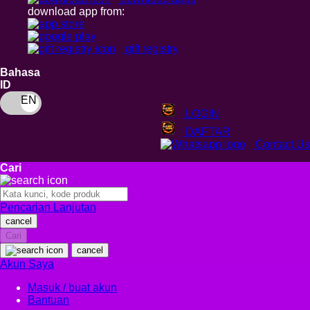
Oh Ma Grain
download app from:
Okiedog
gift registry
P
Bahasa
ID
Peachy
Phil & Ted's
LOGIN
DAFTAR
Philips Avent
Contact Us
Pigeon
Cari
Playgro
Poled Global
Pencarian Lanjutan
cancel
Ponycycle
Cari
Puma
cancel
Akun Saya
Pureats
Masuk / buat akun
Bantuan
Q