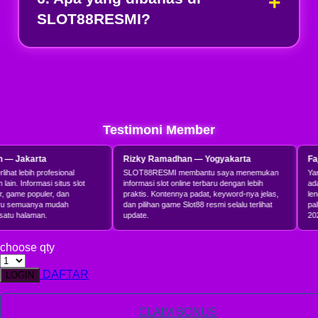
+
SLOT88RESMI?
Testimoni Member
Rizky Ramadhan — Yogyakarta
Fajar Hidayat 
sional
SLOT88RESMI membantu saya menemukan
Yang paling saya
situs slot
informasi slot online terbaru dengan lebih
adalah tampilannya
, dan
praktis. Kontennya padat, keyword-nya jelas,
lengkap. Cocok unt
udah
dan pilihan game Slot88 resmi selalu terlihat
paling gacor serta 
update.
2026.
choose qty
DAFTAR
LOGIN
CLAIM BONUS