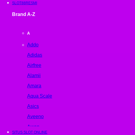
SLOT88RESMI
Brand A-Z
A
Addo
Adidas
Airfree
Alamii
Amara
Aqua Scale
Asics
Aveeno
Awan
SITUS SLOT ONLINE