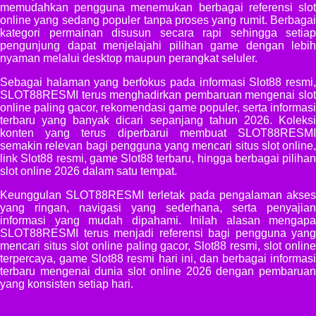
Starbooks
memudahkan pengguna menemukan berbagai referensi slot
online yang sedang populer tanpa proses yang rumit. Berbagai
Stick-O
kategori permainan disusun secara rapi sehingga setiap
pengunjung dapat menjelajahi pilihan game dengan lebih
Stokke
nyaman melalui desktop maupun perangkat seluler.
Sudocrem
Sebagai halaman yang berfokus pada informasi Slot88 resmi,
SLOT88RESMI terus menghadirkan pembaruan mengenai slot
Sumimo
online paling gacor, rekomendasi game populer, serta informasi
terbaru yang banyak dicari sepanjang tahun 2026. Koleksi
Sunnylife
konten yang terus diperbarui membuat SLOT88RESMI
semakin relevan bagi pengguna yang mencari situs slot online,
Sun-Staches
link Slot88 resmi, game Slot88 terbaru, hingga berbagai pilihan
slot online 2026 dalam satu tempat.
Swimava
Keunggulan SLOT88RESMI terletak pada pengalaman akses
T
yang ringan, navigasi yang sederhana, serta penyajian
informasi yang mudah dipahami. Inilah alasan mengapa
Tommee Tippee
SLOT88RESMI terus menjadi referensi bagi pengguna yang
mencari situs slot online paling gacor, Slot88 resmi, slot online
Trunki
terpercaya, game Slot88 resmi hari ini, dan berbagai informasi
terbaru mengenai dunia slot online 2026 dengan pembaruan
Tutti Bambini
yang konsisten setiap hari.
Twistshake