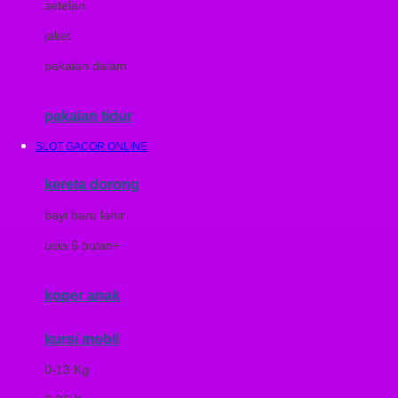
setelan
Docare
jaket
Doona
pakaian dalam
Down To Earth
Drew
pakaian tidur
Dr. Brown's
SLOT GACOR ONLINE
E
kereta dorong
ELC
bayi baru lahir
Ergobaby
usia 6 bulan+
Expert Care
koper anak
Ezyroller
kursi mobil
F
0-13 Kg
Felt So Sweet