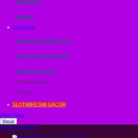
bak mandi
Momami
handuk
Mothercare
LINK SLOT88
Mustela
My Buddy Tag
ayunan dan walker bayi
My K
alas bermain anak bayi
N
mainan anak bayi
Naif
mothercare toys
Nike
elc toys
Nordic Natural
SLOT88RESMI GACOR
Nuby
Akun Saya
Nuna
Masuk
lewati ke Konten
O
download apps