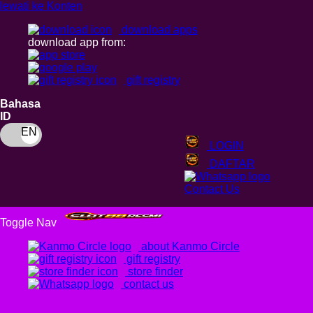
lewati ke Konten
download apps
download app from:
gift registry
Bahasa
ID
LOGIN
DAFTAR
Contact Us
Toggle Nav
about Kanmo Circle
gift registry
store finder
contact us