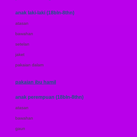
Bumkins
anak laki-laki (18bln-8thn)
C
atasan
Cetaphil
bawahan
Chicco
setelan
Childlife
jaket
Clevamama
pakaian dalam
Cocolatte
Cottonseeds
pakaian ibu hamil
Cozy N Safe
anak perempuan (18bln-8thn)
Crane
atasan
Cybex
bawahan
D
gaun
Dae Organics