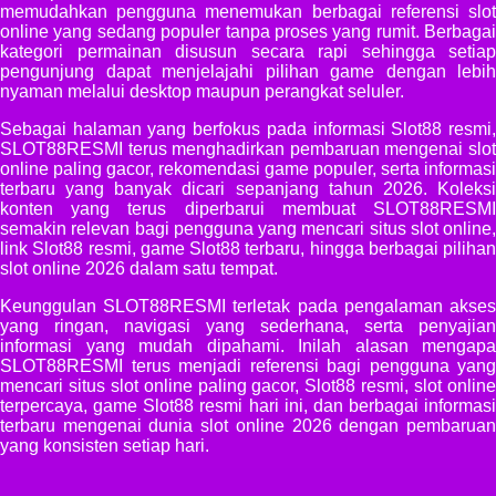
Starbooks
memudahkan pengguna menemukan berbagai referensi slot
online yang sedang populer tanpa proses yang rumit. Berbagai
Stick-O
kategori permainan disusun secara rapi sehingga setiap
pengunjung dapat menjelajahi pilihan game dengan lebih
Stokke
nyaman melalui desktop maupun perangkat seluler.
Sudocrem
Sebagai halaman yang berfokus pada informasi Slot88 resmi,
SLOT88RESMI terus menghadirkan pembaruan mengenai slot
Sumimo
online paling gacor, rekomendasi game populer, serta informasi
terbaru yang banyak dicari sepanjang tahun 2026. Koleksi
Sunnylife
konten yang terus diperbarui membuat SLOT88RESMI
semakin relevan bagi pengguna yang mencari situs slot online,
Sun-Staches
link Slot88 resmi, game Slot88 terbaru, hingga berbagai pilihan
slot online 2026 dalam satu tempat.
Swimava
Keunggulan SLOT88RESMI terletak pada pengalaman akses
T
yang ringan, navigasi yang sederhana, serta penyajian
informasi yang mudah dipahami. Inilah alasan mengapa
Tommee Tippee
SLOT88RESMI terus menjadi referensi bagi pengguna yang
mencari situs slot online paling gacor, Slot88 resmi, slot online
Trunki
terpercaya, game Slot88 resmi hari ini, dan berbagai informasi
terbaru mengenai dunia slot online 2026 dengan pembaruan
Tutti Bambini
yang konsisten setiap hari.
Twistshake