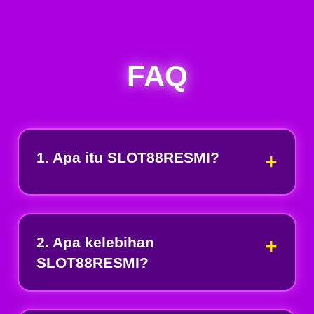
TY Toys
U
FAQ
V
Veja
Vitaflow
1. Apa itu SLOT88RESMI?
+
Vtech
W
Waterland
2. Apa kelebihan
+
Wellness
SLOT88RESMI?
X
Xootz