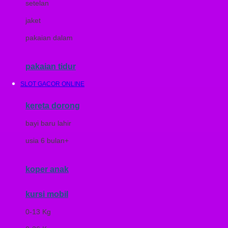
setelan
Docare
jaket
Doona
pakaian dalam
Down To Earth
Drew
pakaian tidur
Dr. Brown's
SLOT GACOR ONLINE
E
kereta dorong
ELC
bayi baru lahir
Ergobaby
usia 6 bulan+
Expert Care
koper anak
Ezyroller
kursi mobil
F
0-13 Kg
Felt So Sweet