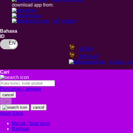
Oh Ma Grain
download app from:
Okiedog
gift registry
P
Bahasa
ID
Peachy
Phil & Ted's
LOGIN
DAFTAR
Philips Avent
Contact Us
Pigeon
Cari
Playgro
Poled Global
Pencarian Lanjutan
cancel
Ponycycle
Cari
Puma
cancel
Akun Saya
Pureats
Masuk / buat akun
Bantuan
Q