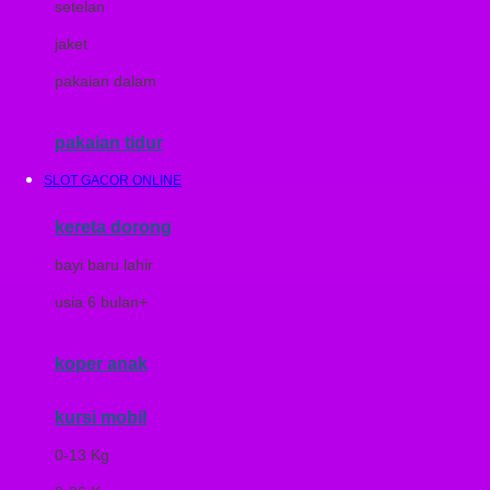
setelan
Docare
jaket
Doona
pakaian dalam
Down To Earth
Drew
pakaian tidur
Dr. Brown's
SLOT GACOR ONLINE
E
kereta dorong
ELC
bayi baru lahir
Ergobaby
usia 6 bulan+
Expert Care
koper anak
Ezyroller
kursi mobil
F
0-13 Kg
Felt So Sweet