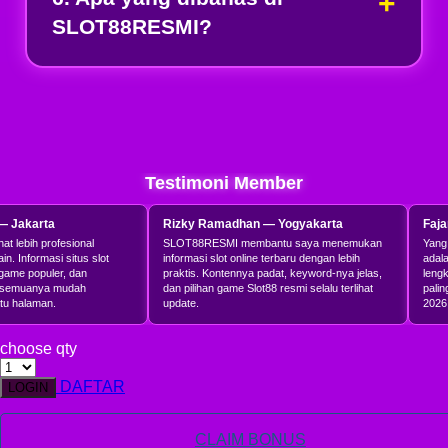
+
SLOT88RESMI?
Testimoni Member
Rizky Ramadhan — Yogyakarta
Fajar Hidayat — M
al
SLOT88RESMI membantu saya menemukan
Yang paling saya su
s slot
informasi slot online terbaru dengan lebih
adalah tampilannya re
n
praktis. Kontennya padat, keyword-nya jelas,
lengkap. Cocok untuk m
h
dan pilihan game Slot88 resmi selalu terlihat
paling gacor serta gam
update.
2026.
choose qty
DAFTAR
LOGIN
CLAIM BONUS