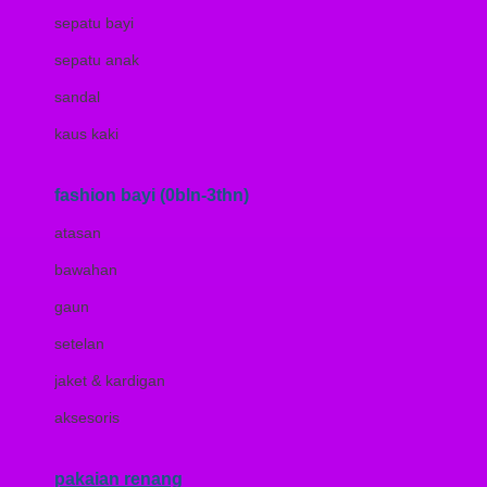
Bio Oil
sepatu bayi
Biolane
sepatu anak
Bite Fighters
sandal
Bizzi Growin
kaus kaki
Blackmores
fashion bayi (0bln-3thn)
Blooming Marvellous
atasan
Bonnels
bawahan
Bravado
gaun
Bruder
setelan
Brush Baby
jaket & kardigan
Buds Organics
aksesoris
Bugaboo
Buggygear
pakaian renang