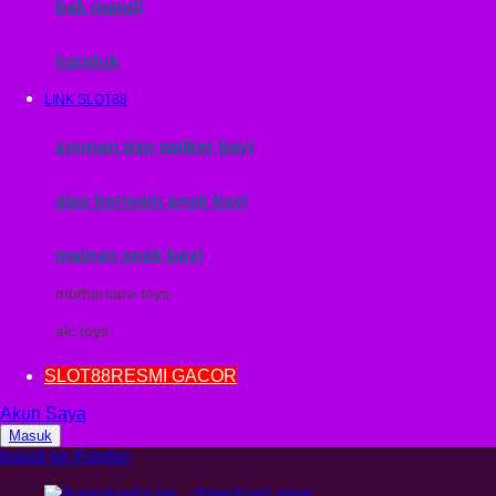
bak mandi
Momami
handuk
Mothercare
LINK SLOT88
Mustela
My Buddy Tag
ayunan dan walker bayi
My K
alas bermain anak bayi
N
mainan anak bayi
Naif
mothercare toys
Nike
elc toys
Nordic Natural
SLOT88RESMI GACOR
Nuby
Akun Saya
Nuna
Masuk
lewati ke Konten
O
download apps