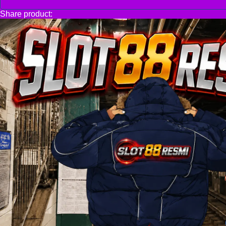
Share product: