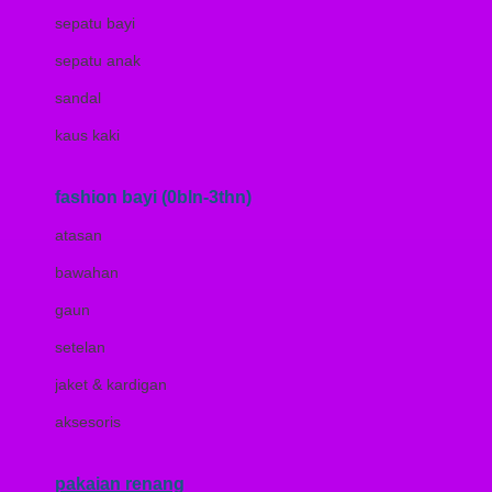
Bio Oil
sepatu bayi
Biolane
sepatu anak
Bite Fighters
sandal
Bizzi Growin
kaus kaki
Blackmores
fashion bayi (0bln-3thn)
Blooming Marvellous
atasan
Bonnels
bawahan
Bravado
gaun
Bruder
setelan
Brush Baby
jaket & kardigan
Buds Organics
aksesoris
Bugaboo
Buggygear
pakaian renang