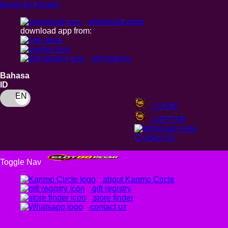
lewati ke Konten
download apps
download app from:
gift registry
Bahasa
ID
LOGIN
DAFTAR
Contact Us
Toggle Nav
about Kanmo Circle
gift registry
store finder
contact us