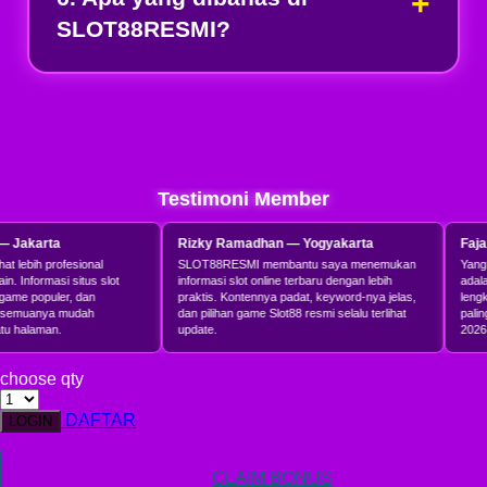
+
SLOT88RESMI?
Testimoni Member
Rizky Ramadhan — Yogyakarta
Fajar Hidayat — 
onal
SLOT88RESMI membantu saya menemukan
Yang paling saya s
us slot
informasi slot online terbaru dengan lebih
adalah tampilannya r
an
praktis. Kontennya padat, keyword-nya jelas,
lengkap. Cocok untuk 
ah
dan pilihan game Slot88 resmi selalu terlihat
paling gacor serta ga
update.
2026.
choose qty
DAFTAR
LOGIN
CLAIM BONUS