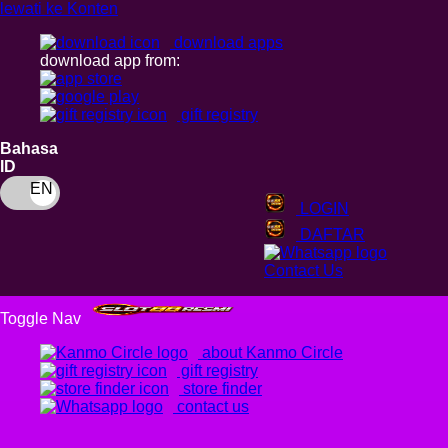
lewati ke Konten
download apps
download app from:
gift registry
Bahasa
ID
LOGIN
DAFTAR
Contact Us
Toggle Nav
about Kanmo Circle
gift registry
store finder
contact us