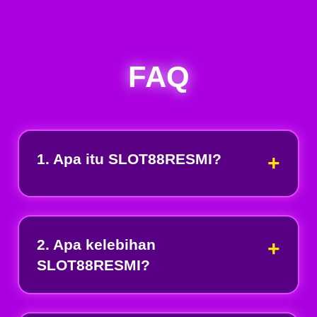
TY Toys
U
FAQ
V
Veja
Vitaflow
1. Apa itu SLOT88RESMI?
+
Vtech
W
Waterland
2. Apa kelebihan
+
Wellness
SLOT88RESMI?
X
Xootz