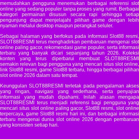
Starbooks
memudahkan pengguna menemukan berbagai referensi slot
online yang sedang populer tanpa proses yang rumit. Berbagai
Stick-O
kategori permainan disusun secara rapi sehingga setiap
pengunjung dapat menjelajahi pilihan game dengan lebih
Stokke
nyaman melalui desktop maupun perangkat seluler.
Sudocrem
Sebagai halaman yang berfokus pada informasi Slot88 resmi,
SLOT88RESMI terus menghadirkan pembaruan mengenai slot
Sumimo
online paling gacor, rekomendasi game populer, serta informasi
terbaru yang banyak dicari sepanjang tahun 2026. Koleksi
Sunnylife
konten yang terus diperbarui membuat SLOT88RESMI
semakin relevan bagi pengguna yang mencari situs slot online,
Sun-Staches
link Slot88 resmi, game Slot88 terbaru, hingga berbagai pilihan
slot online 2026 dalam satu tempat.
Swimava
Keunggulan SLOT88RESMI terletak pada pengalaman akses
T
yang ringan, navigasi yang sederhana, serta penyajian
informasi yang mudah dipahami. Inilah alasan mengapa
Tommee Tippee
SLOT88RESMI terus menjadi referensi bagi pengguna yang
mencari situs slot online paling gacor, Slot88 resmi, slot online
Trunki
terpercaya, game Slot88 resmi hari ini, dan berbagai informasi
terbaru mengenai dunia slot online 2026 dengan pembaruan
Tutti Bambini
yang konsisten setiap hari.
Twistshake