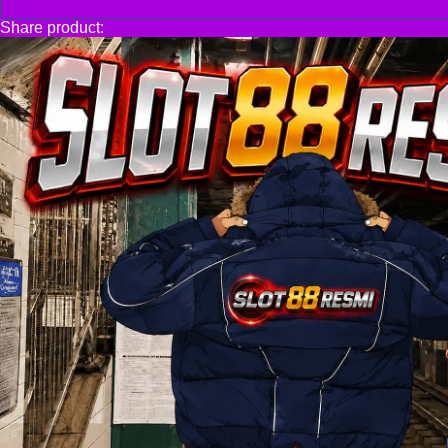
Share product: