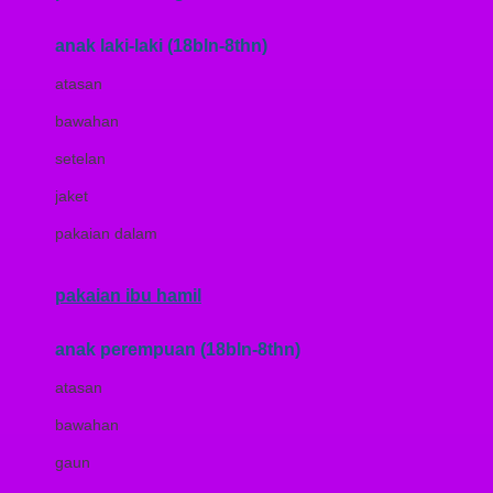
Bumkins
anak laki-laki (18bln-8thn)
C
atasan
Cetaphil
bawahan
Chicco
setelan
Childlife
jaket
Clevamama
pakaian dalam
Cocolatte
Cottonseeds
pakaian ibu hamil
Cozy N Safe
anak perempuan (18bln-8thn)
Crane
atasan
Cybex
bawahan
D
gaun
Dae Organics