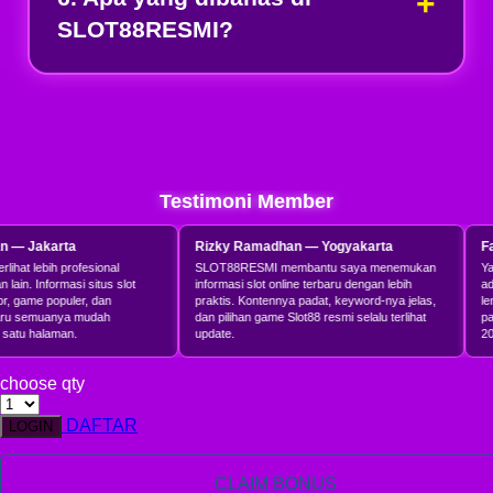
+
SLOT88RESMI?
Testimoni Member
Rizky Ramadhan — Yogyakarta
Fajar Hidayat 
sional
SLOT88RESMI membantu saya menemukan
Yang paling saya
itus slot
informasi slot online terbaru dengan lebih
adalah tampilannya
, dan
praktis. Kontennya padat, keyword-nya jelas,
lengkap. Cocok unt
udah
dan pilihan game Slot88 resmi selalu terlihat
paling gacor serta 
update.
2026.
choose qty
DAFTAR
LOGIN
CLAIM BONUS