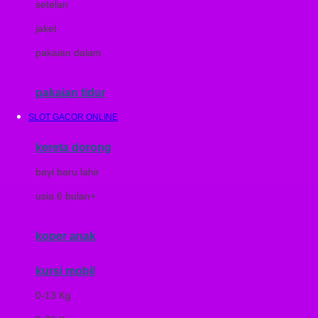
setelan
Docare
jaket
Doona
pakaian dalam
Down To Earth
Drew
pakaian tidur
Dr. Brown's
SLOT GACOR ONLINE
E
kereta dorong
ELC
bayi baru lahir
Ergobaby
usia 6 bulan+
Expert Care
koper anak
Ezyroller
kursi mobil
F
0-13 Kg
Felt So Sweet