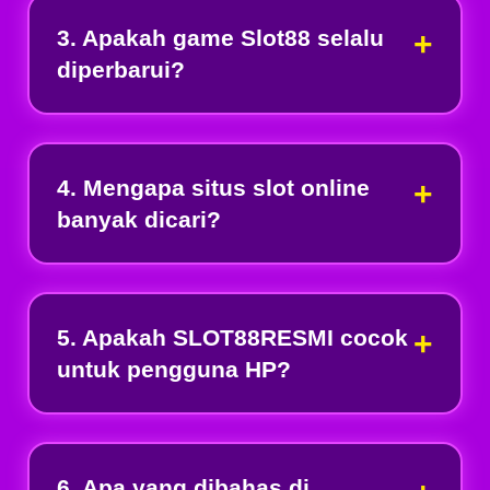
Y
3. Apakah game Slot88 selalu
+
diperbarui?
Yamatoya
Z
Zaxy
4. Mengapa situs slot online
+
Zoggs
banyak dicari?
0-9
4Moms
59S
5. Apakah SLOT88RESMI cocok
+
untuk pengguna HP?
6. Apa yang dibahas di