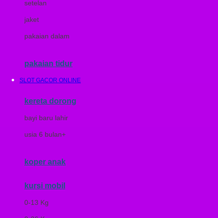
setelan
Docare
jaket
Doona
pakaian dalam
Down To Earth
Drew
pakaian tidur
Dr. Brown's
SLOT GACOR ONLINE
E
kereta dorong
ELC
bayi baru lahir
Ergobaby
usia 6 bulan+
Expert Care
koper anak
Ezyroller
kursi mobil
F
0-13 Kg
Felt So Sweet