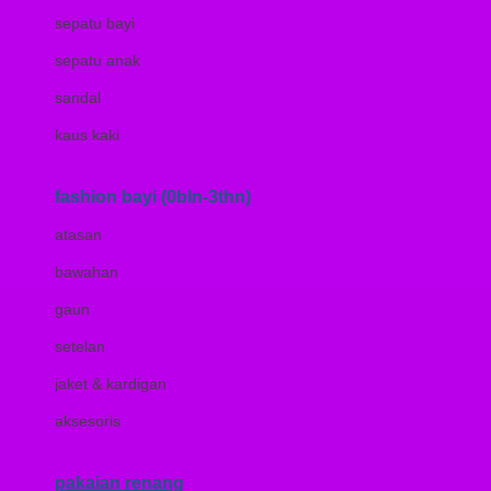
Bio Oil
sepatu bayi
Biolane
sepatu anak
Bite Fighters
sandal
Bizzi Growin
kaus kaki
Blackmores
fashion bayi (0bln-3thn)
Blooming Marvellous
atasan
Bonnels
bawahan
Bravado
gaun
Bruder
setelan
Brush Baby
jaket & kardigan
Buds Organics
aksesoris
Bugaboo
Buggygear
pakaian renang