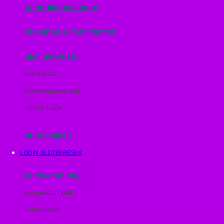
Joolz
pengolah makanan
Jujube
makanan & multivitamin
K
alat menyusui
Kiddycuts
pompa asi
Kumon
penyimpanan asi
L
cooler bags
Leapfrog
Leclerc
kursi makan
Lee Vierra
LOGIN SLOT88RESMI
Lillebaby
perawatan bayi
Little Bird Told Me
perawatan kulit
Little Miss Janis
Sunscreen
London Taxi