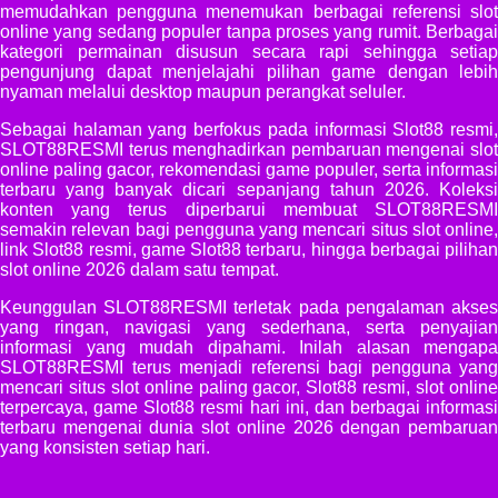
Starbooks
memudahkan pengguna menemukan berbagai referensi slot
online yang sedang populer tanpa proses yang rumit. Berbagai
Stick-O
kategori permainan disusun secara rapi sehingga setiap
pengunjung dapat menjelajahi pilihan game dengan lebih
Stokke
nyaman melalui desktop maupun perangkat seluler.
Sudocrem
Sebagai halaman yang berfokus pada informasi Slot88 resmi,
SLOT88RESMI terus menghadirkan pembaruan mengenai slot
Sumimo
online paling gacor, rekomendasi game populer, serta informasi
terbaru yang banyak dicari sepanjang tahun 2026. Koleksi
Sunnylife
konten yang terus diperbarui membuat SLOT88RESMI
semakin relevan bagi pengguna yang mencari situs slot online,
Sun-Staches
link Slot88 resmi, game Slot88 terbaru, hingga berbagai pilihan
slot online 2026 dalam satu tempat.
Swimava
Keunggulan SLOT88RESMI terletak pada pengalaman akses
T
yang ringan, navigasi yang sederhana, serta penyajian
informasi yang mudah dipahami. Inilah alasan mengapa
Tommee Tippee
SLOT88RESMI terus menjadi referensi bagi pengguna yang
mencari situs slot online paling gacor, Slot88 resmi, slot online
Trunki
terpercaya, game Slot88 resmi hari ini, dan berbagai informasi
terbaru mengenai dunia slot online 2026 dengan pembaruan
Tutti Bambini
yang konsisten setiap hari.
Twistshake