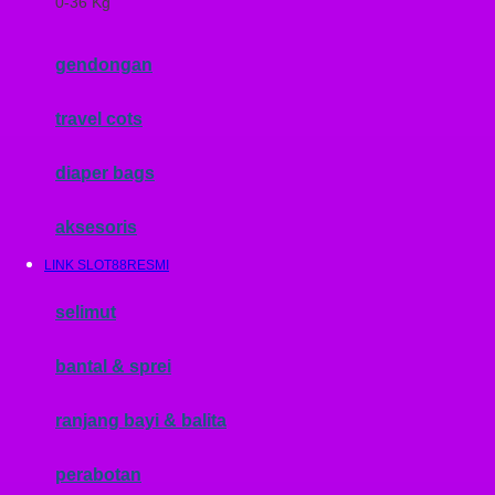
0-36 Kg
Fisher Price
Flipper
gendongan
Friends Of Sally
travel cots
G
Gb
diaper bags
Geko
aksesoris
Graco
LINK SLOT88RESMI
Gund
selimut
H
bantal & sprei
Habbie
Haenim
ranjang bayi & balita
Happy Horse
perabotan
Happy Tummy