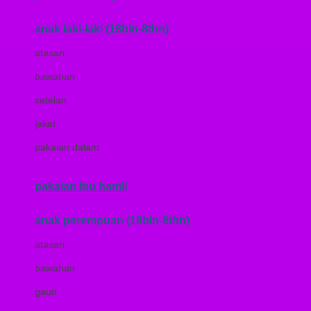
Bumkins
anak laki-laki (18bln-8thn)
C
atasan
Cetaphil
bawahan
Chicco
setelan
Childlife
jaket
Clevamama
pakaian dalam
Cocolatte
Cottonseeds
pakaian ibu hamil
Cozy N Safe
anak perempuan (18bln-8thn)
Crane
atasan
Cybex
bawahan
D
gaun
Dae Organics