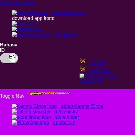
lewati ke Konten
download apps
download app from:
gift registry
Bahasa
ID
LOGIN
DAFTAR
Contact Us
Toggle Nav
about Kanmo Circle
gift registry
store finder
contact us