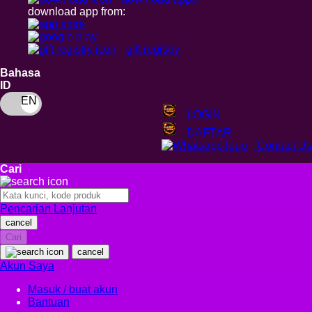
Oh Ma Grain
download app from:
Okiedog
gift registry
P
Bahasa
ID
Peachy
Phil & Ted's
LOGIN
DAFTAR
Philips Avent
Contact Us
Pigeon
Cari
Playgro
Poled Global
Pencarian Lanjutan
cancel
Ponycycle
Cari
Puma
cancel
Akun Saya
Pureats
Masuk / buat akun
Bantuan
Q