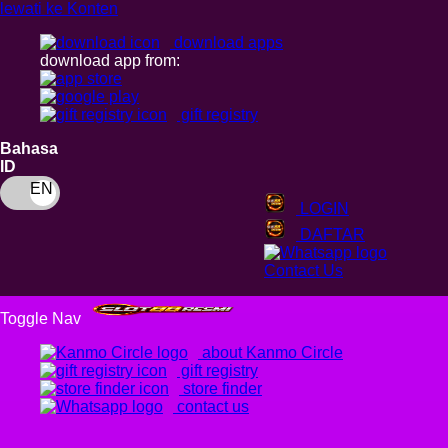
lewati ke Konten
download apps
download app from:
gift registry
Bahasa
ID
LOGIN
DAFTAR
Contact Us
Toggle Nav
about Kanmo Circle
gift registry
store finder
contact us