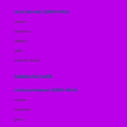
Bumkins
anak laki-laki (18bln-8thn)
C
atasan
Cetaphil
bawahan
Chicco
setelan
Childlife
jaket
Clevamama
pakaian dalam
Cocolatte
Cottonseeds
pakaian ibu hamil
Cozy N Safe
anak perempuan (18bln-8thn)
Crane
atasan
Cybex
bawahan
D
gaun
Dae Organics