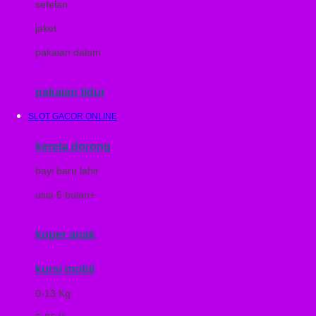
setelan
Docare
jaket
Doona
pakaian dalam
Down To Earth
Drew
pakaian tidur
Dr. Brown's
SLOT GACOR ONLINE
E
kereta dorong
ELC
bayi baru lahir
Ergobaby
usia 6 bulan+
Expert Care
koper anak
Ezyroller
kursi mobil
F
0-13 Kg
Felt So Sweet