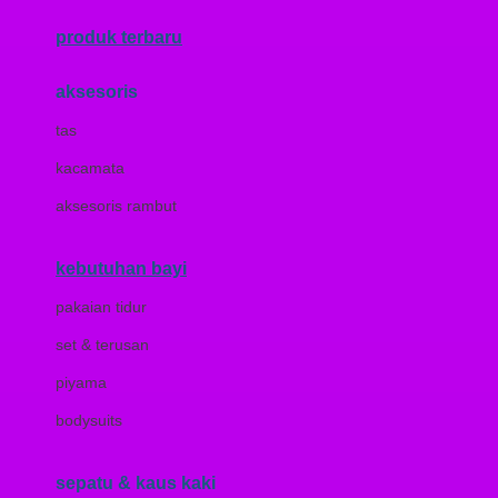
Azetabio
produk terbaru
B
aksesoris
Baabaasheepz
tas
Babiators
kacamata
Baby Dove
aksesoris rambut
Baby Jogger
Baby Rovega
kebutuhan bayi
Babybee
pakaian tidur
Banana Boat
set & terusan
Banz
piyama
Barbie
bodysuits
Beaba
Beauty Barn
sepatu & kaus kaki