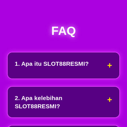
TY Toys
U
FAQ
V
Veja
Vitaflow
1. Apa itu SLOT88RESMI?
+
Vtech
W
Waterland
2. Apa kelebihan
+
Wellness
SLOT88RESMI?
X
Xootz