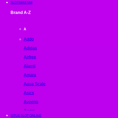
SLOT88RESMI
Brand A-Z
A
Addo
Adidas
Airfree
Alamii
Amara
Aqua Scale
Asics
Aveeno
Awan
SITUS SLOT ONLINE