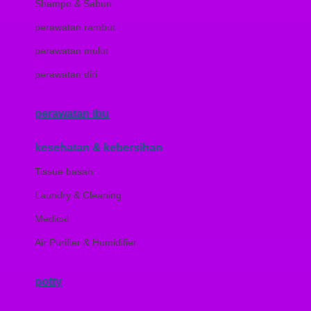
Shampo & Sabun
Love To Dream
perawatan rambut
M
perawatan mulut
Magformers
perawatan diri
Mama's Choice
perawatan ibu
Mamas&Papas
Mamaway
kesehatan & kebersihan
Maxi Cosi
Tissue basah
Megabloks
Laundry & Cleaning
Micro
Medical
MiDeer
Air Purifier & Humidifier
Mimi & Lula
potty
Mini Monkey
Moby