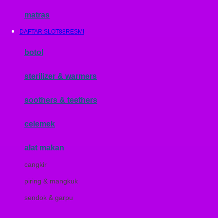
Hauck
matras
Havaianas
DAFTAR SLOT88RESMI
Hegen
botol
Hot Wheels
sterilizer & warmers
Hybrid
I
soothers & teethers
Inlacta DHA
celemek
Interlac
alat makan
Ivenet
cangkir
J
piring & mangkuk
Jack N Jill
sendok & garpu
Joie