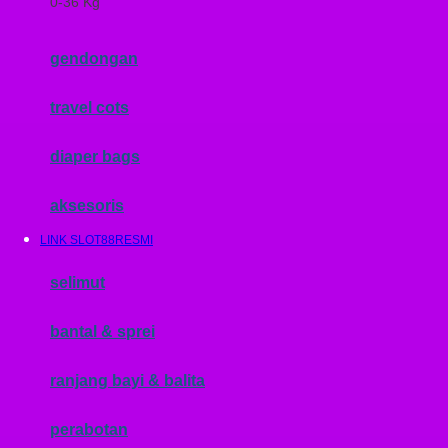
0-36 Kg
Fisher Price
Flipper
gendongan
Friends Of Sally
travel cots
G
Gb
diaper bags
Geko
aksesoris
Graco
LINK SLOT88RESMI
Gund
selimut
H
bantal & sprei
Habbie
Haenim
ranjang bayi & balita
Happy Horse
perabotan
Happy Tummy