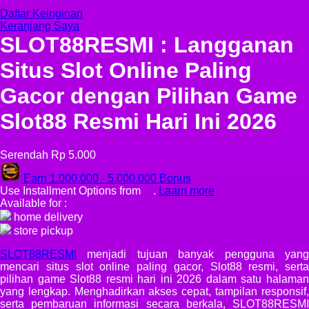
Daftar Keinginan
QV Baby
Keranjang Saya
SLOT88RESMI : Langganan
R
Situs Slot Online Paling
Real Shades
Gacor dengan Pilihan Game
Red Castle
Slot88 Resmi Hari Ini 2026
Ribbon Madness
S
Serendah
Rp 5.000
Sebamed
Earn
1.000.000
-
5.000.000
Bonus
Use Installment Options from
.
Laarn more
Silver Cross
Available for :
home delivery
Simply Idea
store pickup
Skip Hop
SLOT88RESMI
menjadi tujuan banyak pengguna yang
mencari situs slot online paling gacor, Slot88 resmi, serta
Spectra
pilihan game Slot88 resmi hari ini 2026 dalam satu halaman
yang lengkap. Menghadirkan akses cepat, tampilan responsif,
Squishmallows
serta pembaruan informasi secara berkala, SLOT88RESMI