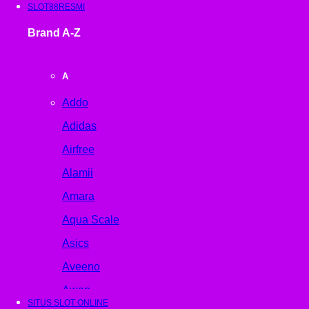
SLOT88RESMI
Brand A-Z
A
Addo
Adidas
Airfree
Alamii
Amara
Aqua Scale
Asics
Aveeno
Awan
SITUS SLOT ONLINE