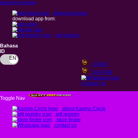
lewati ke Konten
download apps
download app from:
gift registry
Bahasa
ID
LOGIN
DAFTAR
Contact Us
Toggle Nav
about Kanmo Circle
gift registry
store finder
contact us