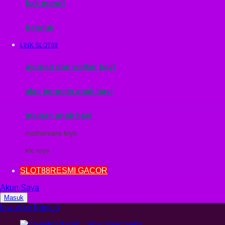
bak mandi
Momami
handuk
Mothercare
LINK SLOT88
Mustela
My Buddy Tag
ayunan dan walker bayi
My K
alas bermain anak bayi
N
mainan anak bayi
Naif
mothercare toys
Nike
elc toys
Nordic Natural
SLOT88RESMI GACOR
Nuby
Akun Saya
Nuna
Masuk
lewati ke Konten
O
download apps