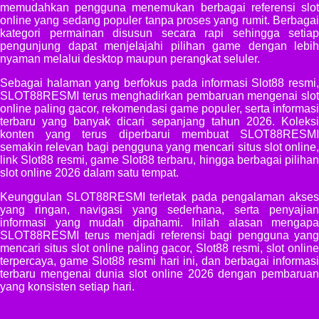
Starbooks
memudahkan pengguna menemukan berbagai referensi slot
online yang sedang populer tanpa proses yang rumit. Berbagai
Stick-O
kategori permainan disusun secara rapi sehingga setiap
pengunjung dapat menjelajahi pilihan game dengan lebih
Stokke
nyaman melalui desktop maupun perangkat seluler.
Sudocrem
Sebagai halaman yang berfokus pada informasi Slot88 resmi,
SLOT88RESMI terus menghadirkan pembaruan mengenai slot
Sumimo
online paling gacor, rekomendasi game populer, serta informasi
terbaru yang banyak dicari sepanjang tahun 2026. Koleksi
Sunnylife
konten yang terus diperbarui membuat SLOT88RESMI
semakin relevan bagi pengguna yang mencari situs slot online,
Sun-Staches
link Slot88 resmi, game Slot88 terbaru, hingga berbagai pilihan
slot online 2026 dalam satu tempat.
Swimava
Keunggulan SLOT88RESMI terletak pada pengalaman akses
T
yang ringan, navigasi yang sederhana, serta penyajian
informasi yang mudah dipahami. Inilah alasan mengapa
Tommee Tippee
SLOT88RESMI terus menjadi referensi bagi pengguna yang
mencari situs slot online paling gacor, Slot88 resmi, slot online
Trunki
terpercaya, game Slot88 resmi hari ini, dan berbagai informasi
terbaru mengenai dunia slot online 2026 dengan pembaruan
Tutti Bambini
yang konsisten setiap hari.
Twistshake