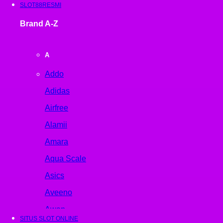
SLOT88RESMI
Brand A-Z
A
Addo
Adidas
Airfree
Alamii
Amara
Aqua Scale
Asics
Aveeno
Awan
SITUS SLOT ONLINE