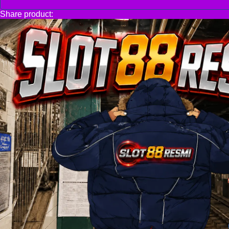
Share product: