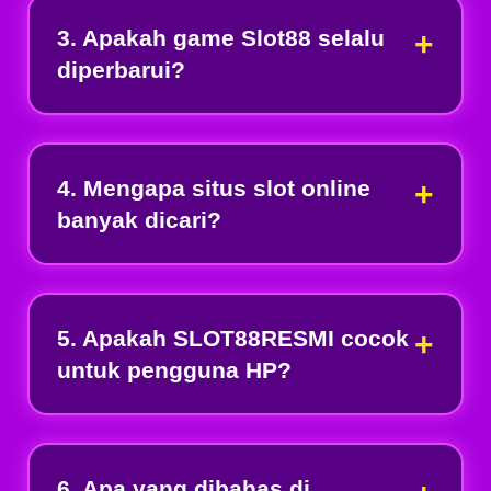
Y
3. Apakah game Slot88 selalu
+
diperbarui?
Yamatoya
Z
Zaxy
4. Mengapa situs slot online
+
Zoggs
banyak dicari?
0-9
4Moms
59S
5. Apakah SLOT88RESMI cocok
+
untuk pengguna HP?
6. Apa yang dibahas di