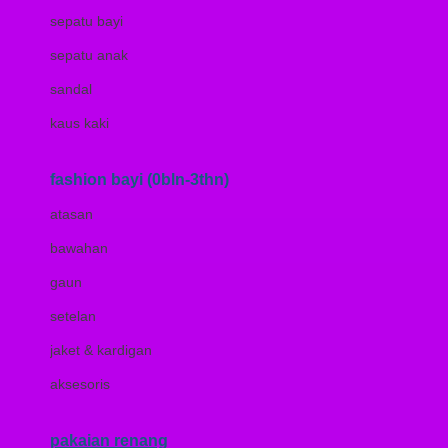
Bio Oil
sepatu bayi
Biolane
sepatu anak
Bite Fighters
sandal
Bizzi Growin
kaus kaki
Blackmores
fashion bayi (0bln-3thn)
Blooming Marvellous
atasan
Bonnels
bawahan
Bravado
gaun
Bruder
setelan
Brush Baby
jaket & kardigan
Buds Organics
aksesoris
Bugaboo
Buggygear
pakaian renang