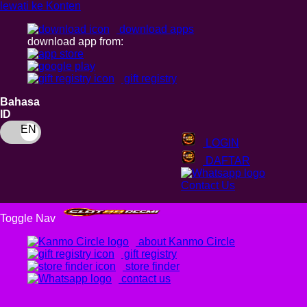
lewati ke Konten
download apps
download app from:
gift registry
Bahasa
ID
LOGIN
DAFTAR
Contact Us
Toggle Nav
about Kanmo Circle
gift registry
store finder
contact us