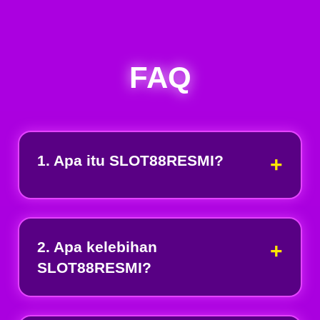
TY Toys
U
FAQ
V
Veja
Vitaflow
1. Apa itu SLOT88RESMI?
+
Vtech
W
Waterland
2. Apa kelebihan
+
Wellness
SLOT88RESMI?
X
Xootz