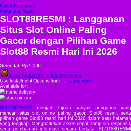
Daftar Keinginan
QV Baby
Keranjang Saya
SLOT88RESMI : Langganan
R
Situs Slot Online Paling
Real Shades
Gacor dengan Pilihan Game
Red Castle
Slot88 Resmi Hari Ini 2026
Ribbon Madness
S
Serendah
Rp 5.000
Sebamed
Earn
1.000.000
-
5.000.000
Bonus
Use Installment Options from
.
Laarn more
Silver Cross
Available for :
home delivery
Simply Idea
store pickup
Skip Hop
SLOT88RESMI
menjadi tujuan banyak pengguna yang
mencari situs slot online paling gacor, Slot88 resmi, serta
Spectra
pilihan game Slot88 resmi hari ini 2026 dalam satu halaman
yang lengkap. Menghadirkan akses cepat, tampilan responsif,
Squishmallows
serta pembaruan informasi secara berkala, SLOT88RESMI