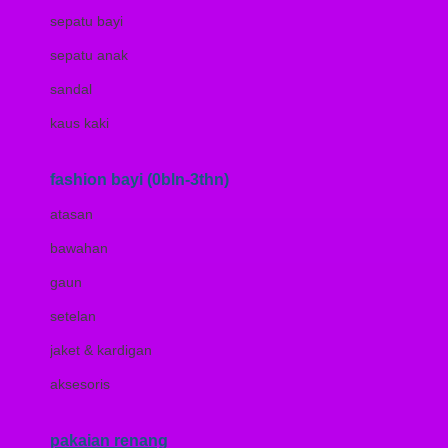
Bio Oil
sepatu bayi
Biolane
sepatu anak
Bite Fighters
sandal
Bizzi Growin
kaus kaki
Blackmores
fashion bayi (0bln-3thn)
Blooming Marvellous
atasan
Bonnels
bawahan
Bravado
gaun
Bruder
setelan
Brush Baby
jaket & kardigan
Buds Organics
aksesoris
Bugaboo
Buggygear
pakaian renang