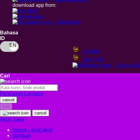
Oh Ma Grain
download app from:
Okiedog
gift registry
P
Bahasa
ID
Peachy
Phil & Ted's
LOGIN
DAFTAR
Philips Avent
Contact Us
Pigeon
Cari
Playgro
Poled Global
Pencarian Lanjutan
cancel
Ponycycle
Cari
Puma
cancel
Akun Saya
Pureats
Masuk / buat akun
Bantuan
Q