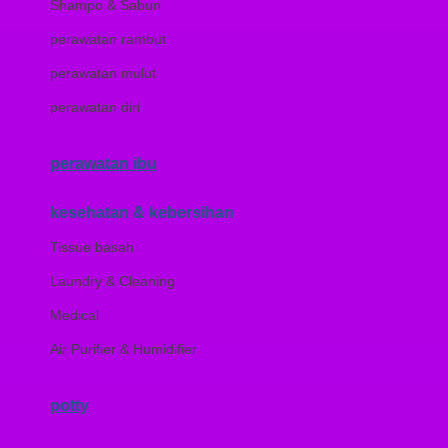
Shampo & Sabun
Love To Dream
perawatan rambut
M
perawatan mulut
Magformers
perawatan diri
Mama's Choice
perawatan ibu
Mamas&Papas
Mamaway
kesehatan & kebersihan
Maxi Cosi
Tissue basah
Megabloks
Laundry & Cleaning
Micro
Medical
MiDeer
Air Purifier & Humidifier
Mimi & Lula
potty
Mini Monkey
Moby