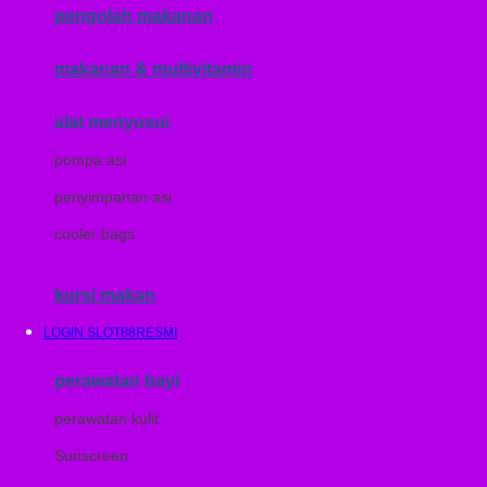
Joolz
pengolah makanan
Jujube
makanan & multivitamin
K
alat menyusui
Kiddycuts
pompa asi
Kumon
penyimpanan asi
L
cooler bags
Leapfrog
Leclerc
kursi makan
Lee Vierra
LOGIN SLOT88RESMI
Lillebaby
perawatan bayi
Little Bird Told Me
perawatan kulit
Little Miss Janis
Sunscreen
London Taxi