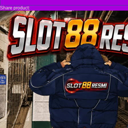
Share product: