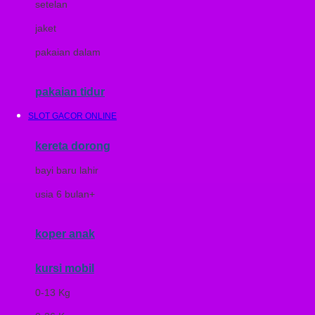
setelan
Docare
jaket
Doona
pakaian dalam
Down To Earth
Drew
pakaian tidur
Dr. Brown's
SLOT GACOR ONLINE
E
kereta dorong
ELC
bayi baru lahir
Ergobaby
usia 6 bulan+
Expert Care
koper anak
Ezyroller
kursi mobil
F
0-13 Kg
Felt So Sweet