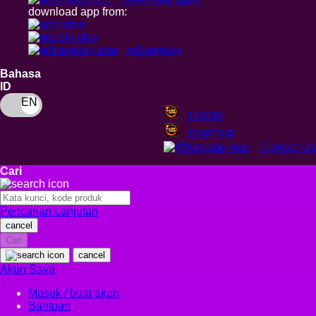
Oh Ma Grain
download app from:
Okiedog
gift registry
P
Bahasa
ID
Peachy
Phil & Ted's
LOGIN
DAFTAR
Philips Avent
Contact Us
Pigeon
Cari
Playgro
Poled Global
Pencarian Lanjutan
cancel
Ponycycle
Cari
Puma
cancel
Akun Saya
Pureats
Masuk / buat akun
Bantuan
Q