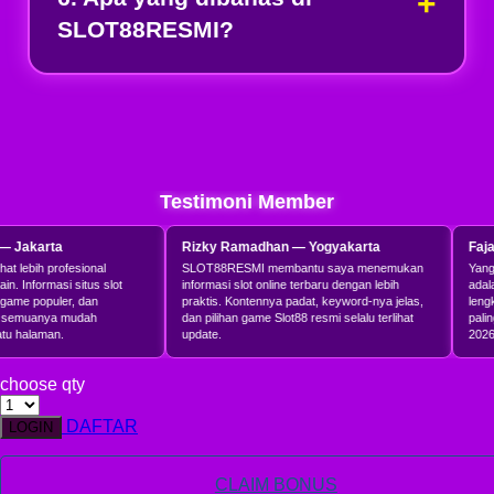
+
SLOT88RESMI?
Testimoni Member
Rizky Ramadhan — Yogyakarta
Fajar Hidayat — 
onal
SLOT88RESMI membantu saya menemukan
Yang paling saya s
us slot
informasi slot online terbaru dengan lebih
adalah tampilannya r
an
praktis. Kontennya padat, keyword-nya jelas,
lengkap. Cocok untuk 
ah
dan pilihan game Slot88 resmi selalu terlihat
paling gacor serta ga
update.
2026.
choose qty
DAFTAR
LOGIN
CLAIM BONUS