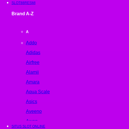
SLOT88RESMI
Brand A-Z
A
Addo
Adidas
Airfree
Alamii
Amara
Aqua Scale
Asics
Aveeno
Awan
SITUS SLOT ONLINE