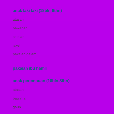
Bumkins
anak laki-laki (18bln-8thn)
C
atasan
Cetaphil
bawahan
Chicco
setelan
Childlife
jaket
Clevamama
pakaian dalam
Cocolatte
Cottonseeds
pakaian ibu hamil
Cozy N Safe
anak perempuan (18bln-8thn)
Crane
atasan
Cybex
bawahan
D
gaun
Dae Organics