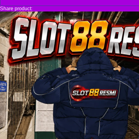
Share product: