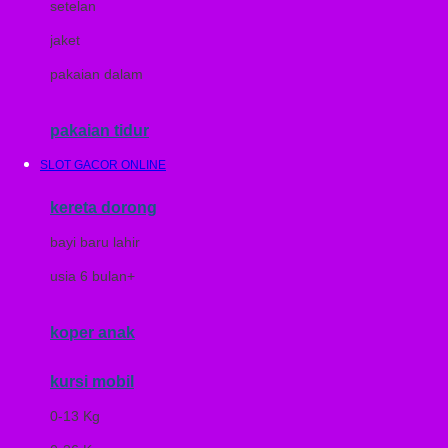
setelan
Docare
jaket
Doona
pakaian dalam
Down To Earth
Drew
pakaian tidur
Dr. Brown's
SLOT GACOR ONLINE
E
kereta dorong
ELC
bayi baru lahir
Ergobaby
usia 6 bulan+
Expert Care
koper anak
Ezyroller
kursi mobil
F
0-13 Kg
Felt So Sweet