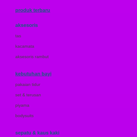
Azetabio
produk terbaru
B
aksesoris
Baabaasheepz
tas
Babiators
kacamata
Baby Dove
aksesoris rambut
Baby Jogger
Baby Rovega
kebutuhan bayi
Babybee
pakaian tidur
Banana Boat
set & terusan
Banz
piyama
Barbie
bodysuits
Beaba
Beauty Barn
sepatu & kaus kaki