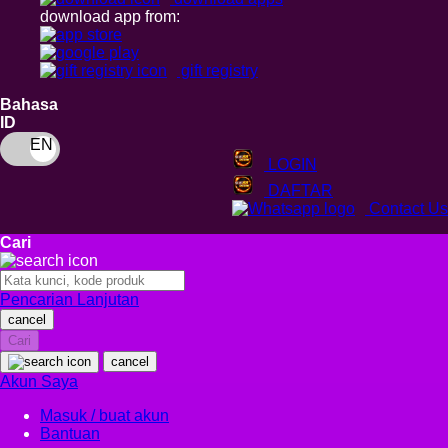
Oh Ma Grain
download app from:
Okiedog
gift registry
P
Bahasa
ID
Peachy
Phil & Ted's
LOGIN
DAFTAR
Philips Avent
Contact Us
Pigeon
Cari
Playgro
Poled Global
Pencarian Lanjutan
cancel
Ponycycle
Cari
Puma
cancel
Akun Saya
Pureats
Masuk / buat akun
Bantuan
Q