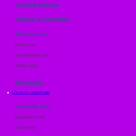
Joolz
pengolah makanan
Jujube
makanan & multivitamin
K
alat menyusui
Kiddycuts
pompa asi
Kumon
penyimpanan asi
L
cooler bags
Leapfrog
Leclerc
kursi makan
Lee Vierra
LOGIN SLOT88RESMI
Lillebaby
perawatan bayi
Little Bird Told Me
perawatan kulit
Little Miss Janis
Sunscreen
London Taxi