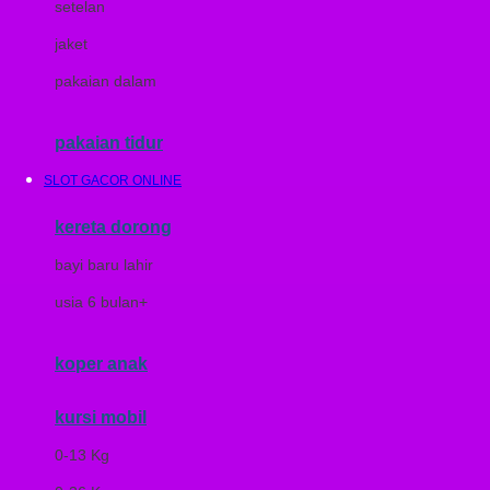
setelan
Docare
jaket
Doona
pakaian dalam
Down To Earth
Drew
pakaian tidur
Dr. Brown's
SLOT GACOR ONLINE
E
kereta dorong
ELC
bayi baru lahir
Ergobaby
usia 6 bulan+
Expert Care
koper anak
Ezyroller
kursi mobil
F
0-13 Kg
Felt So Sweet