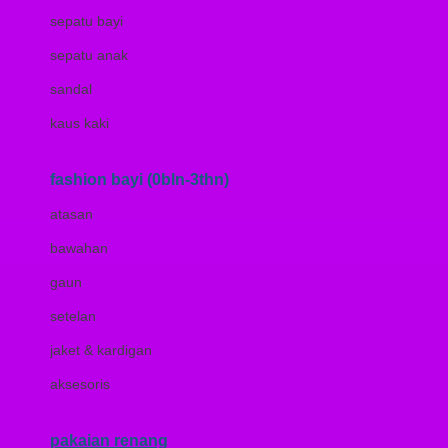
Bio Oil
sepatu bayi
Biolane
sepatu anak
Bite Fighters
sandal
Bizzi Growin
kaus kaki
Blackmores
fashion bayi (0bln-3thn)
Blooming Marvellous
atasan
Bonnels
bawahan
Bravado
gaun
Bruder
setelan
Brush Baby
jaket & kardigan
Buds Organics
aksesoris
Bugaboo
Buggygear
pakaian renang