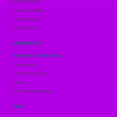
Shampo & Sabun
Love To Dream
perawatan rambut
M
perawatan mulut
Magformers
perawatan diri
Mama's Choice
perawatan ibu
Mamas&Papas
Mamaway
kesehatan & kebersihan
Maxi Cosi
Tissue basah
Megabloks
Laundry & Cleaning
Micro
Medical
MiDeer
Air Purifier & Humidifier
Mimi & Lula
potty
Mini Monkey
Moby