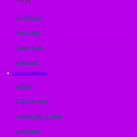
0-36 Kg
Fisher Price
Flipper
gendongan
Friends Of Sally
travel cots
G
Gb
diaper bags
Geko
aksesoris
Graco
LINK SLOT88RESMI
Gund
selimut
H
bantal & sprei
Habbie
Haenim
ranjang bayi & balita
Happy Horse
perabotan
Happy Tummy