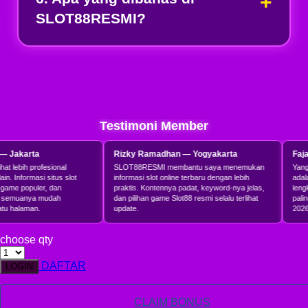
+
SLOT88RESMI?
Testimoni Member
Rizky Ramadhan — Yogyakarta
Fajar Hidayat — 
onal
SLOT88RESMI membantu saya menemukan
Yang paling saya s
tus slot
informasi slot online terbaru dengan lebih
adalah tampilannya r
dan
praktis. Kontennya padat, keyword-nya jelas,
lengkap. Cocok untuk
ah
dan pilihan game Slot88 resmi selalu terlihat
paling gacor serta ga
update.
2026.
choose qty
DAFTAR
LOGIN
CLAIM BONUS