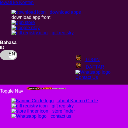
lewati ke Konten
download apps
download app from:
gift registry
Bahasa
ID
LOGIN
DAFTAR
Contact Us
Toggle Nav
about Kanmo Circle
gift registry
store finder
contact us