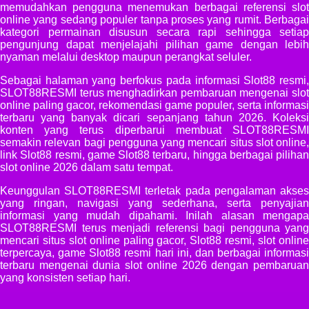
Starbooks
memudahkan pengguna menemukan berbagai referensi slot
online yang sedang populer tanpa proses yang rumit. Berbagai
Stick-O
kategori permainan disusun secara rapi sehingga setiap
pengunjung dapat menjelajahi pilihan game dengan lebih
Stokke
nyaman melalui desktop maupun perangkat seluler.
Sudocrem
Sebagai halaman yang berfokus pada informasi Slot88 resmi,
SLOT88RESMI terus menghadirkan pembaruan mengenai slot
Sumimo
online paling gacor, rekomendasi game populer, serta informasi
terbaru yang banyak dicari sepanjang tahun 2026. Koleksi
Sunnylife
konten yang terus diperbarui membuat SLOT88RESMI
semakin relevan bagi pengguna yang mencari situs slot online,
Sun-Staches
link Slot88 resmi, game Slot88 terbaru, hingga berbagai pilihan
slot online 2026 dalam satu tempat.
Swimava
Keunggulan SLOT88RESMI terletak pada pengalaman akses
T
yang ringan, navigasi yang sederhana, serta penyajian
informasi yang mudah dipahami. Inilah alasan mengapa
Tommee Tippee
SLOT88RESMI terus menjadi referensi bagi pengguna yang
mencari situs slot online paling gacor, Slot88 resmi, slot online
Trunki
terpercaya, game Slot88 resmi hari ini, dan berbagai informasi
terbaru mengenai dunia slot online 2026 dengan pembaruan
Tutti Bambini
yang konsisten setiap hari.
Twistshake