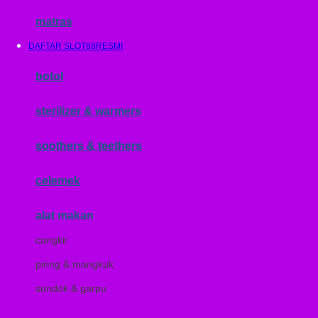
Hauck
matras
Havaianas
DAFTAR SLOT88RESMI
Hegen
botol
Hot Wheels
sterilizer & warmers
Hybrid
I
soothers & teethers
Inlacta DHA
celemek
Interlac
alat makan
Ivenet
cangkir
J
piring & mangkuk
Jack N Jill
sendok & garpu
Joie