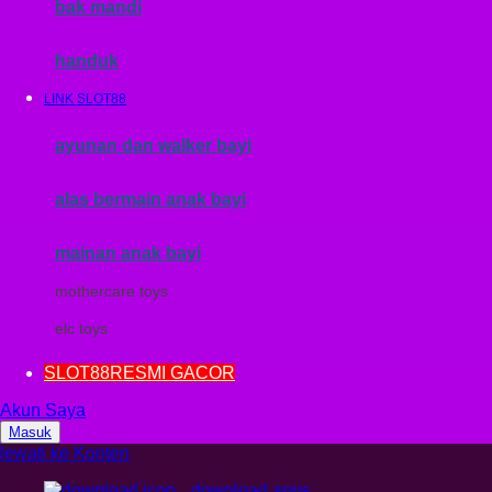
bak mandi
Momami
handuk
Mothercare
LINK SLOT88
Mustela
My Buddy Tag
ayunan dan walker bayi
My K
alas bermain anak bayi
N
mainan anak bayi
Naif
mothercare toys
Nike
elc toys
Nordic Natural
SLOT88RESMI GACOR
Nuby
Akun Saya
Nuna
Masuk
lewati ke Konten
O
download apps