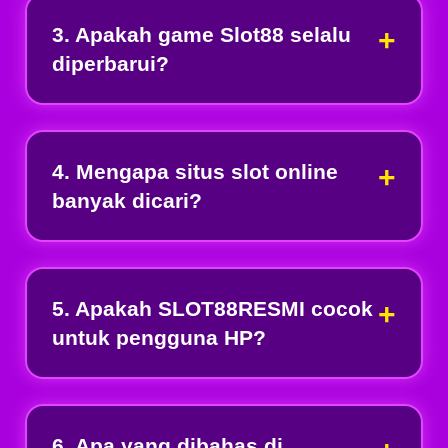
Y
3. Apakah game Slot88 selalu
+
diperbarui?
Yamatoya
Z
Zaxy
4. Mengapa situs slot online
+
Zoggs
banyak dicari?
0-9
4Moms
59S
5. Apakah SLOT88RESMI cocok
+
untuk pengguna HP?
6. Apa yang dibahas di