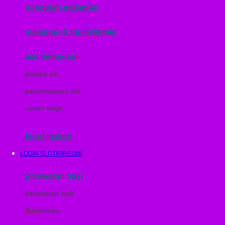
Joolz
pengolah makanan
Jujube
makanan & multivitamin
K
alat menyusui
Kiddycuts
pompa asi
Kumon
penyimpanan asi
L
cooler bags
Leapfrog
Leclerc
kursi makan
Lee Vierra
LOGIN SLOT88RESMI
Lillebaby
perawatan bayi
Little Bird Told Me
perawatan kulit
Little Miss Janis
Sunscreen
London Taxi