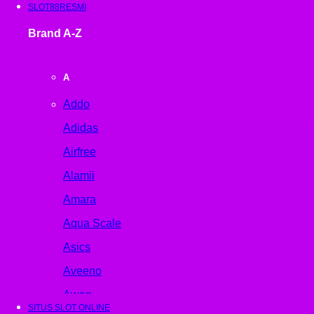
SLOT88RESMI
Brand A-Z
A
Addo
Adidas
Airfree
Alamii
Amara
Aqua Scale
Asics
Aveeno
Awan
SITUS SLOT ONLINE