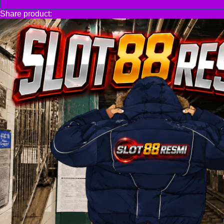
Share product: