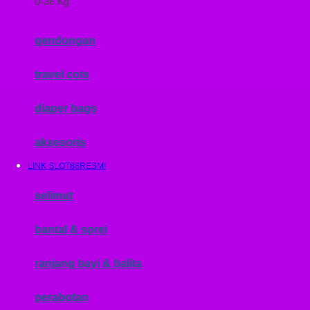
0-36 Kg
Fisher Price
Flipper
gendongan
Friends Of Sally
travel cots
G
Gb
diaper bags
Geko
aksesoris
Graco
LINK SLOT88RESMI
Gund
selimut
H
bantal & sprei
Habbie
Haenim
ranjang bayi & balita
Happy Horse
perabotan
Happy Tummy