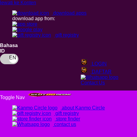
lewati ke Konten
download apps
download app from:
gift registry
Bahasa
ID
LOGIN
DAFTAR
Contact Us
Toggle Nav
about Kanmo Circle
gift registry
store finder
contact us