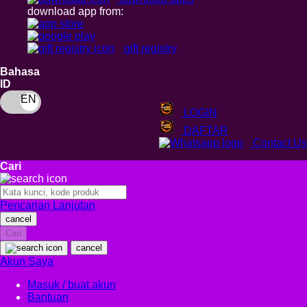
Oh Ma Grain
download app from:
Okiedog
gift registry
P
Bahasa
ID
Peachy
Phil & Ted's
LOGIN
DAFTAR
Philips Avent
Contact Us
Pigeon
Cari
Playgro
Poled Global
Pencarian Lanjutan
cancel
Ponycycle
Cari
Puma
cancel
Akun Saya
Pureats
Masuk / buat akun
Bantuan
Q