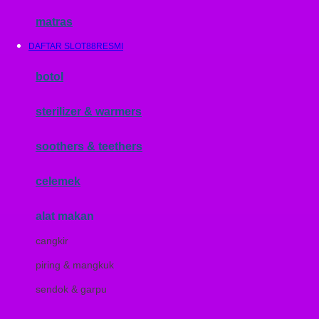
Hauck
matras
Havaianas
DAFTAR SLOT88RESMI
Hegen
botol
Hot Wheels
sterilizer & warmers
Hybrid
I
soothers & teethers
Inlacta DHA
celemek
Interlac
alat makan
Ivenet
cangkir
J
piring & mangkuk
Jack N Jill
sendok & garpu
Joie