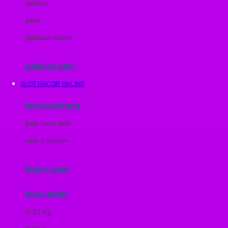
setelan
Docare
jaket
Doona
pakaian dalam
Down To Earth
Drew
pakaian tidur
Dr. Brown's
SLOT GACOR ONLINE
E
kereta dorong
ELC
bayi baru lahir
Ergobaby
usia 6 bulan+
Expert Care
koper anak
Ezyroller
kursi mobil
F
0-13 Kg
Felt So Sweet