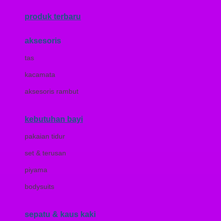
Azetabio
produk terbaru
B
aksesoris
Baabaasheepz
tas
Babiators
kacamata
Baby Dove
aksesoris rambut
Baby Jogger
Baby Rovega
kebutuhan bayi
Babybee
pakaian tidur
Banana Boat
set & terusan
Banz
piyama
Barbie
bodysuits
Beaba
Beauty Barn
sepatu & kaus kaki