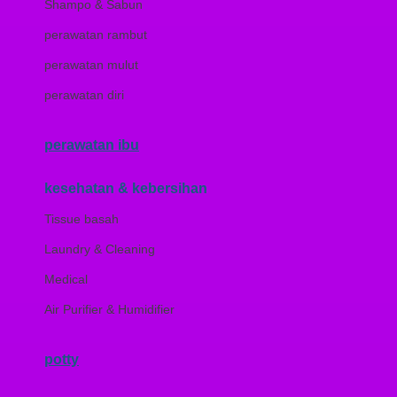
Shampo & Sabun
Love To Dream
perawatan rambut
M
perawatan mulut
Magformers
perawatan diri
Mama's Choice
perawatan ibu
Mamas&Papas
Mamaway
kesehatan & kebersihan
Maxi Cosi
Tissue basah
Megabloks
Laundry & Cleaning
Micro
Medical
MiDeer
Air Purifier & Humidifier
Mimi & Lula
potty
Mini Monkey
Moby