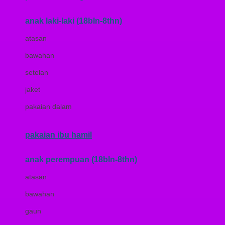
Bumkins
anak laki-laki (18bln-8thn)
C
atasan
Cetaphil
bawahan
Chicco
setelan
Childlife
jaket
Clevamama
pakaian dalam
Cocolatte
Cottonseeds
pakaian ibu hamil
Cozy N Safe
anak perempuan (18bln-8thn)
Crane
atasan
Cybex
bawahan
D
gaun
Dae Organics