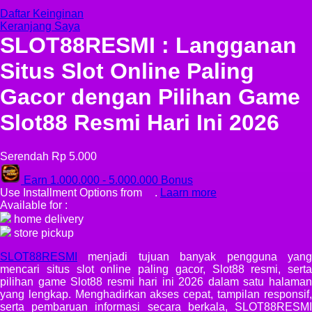
Daftar Keinginan
QV Baby
Keranjang Saya
SLOT88RESMI : Langganan
R
Situs Slot Online Paling
Real Shades
Gacor dengan Pilihan Game
Red Castle
Slot88 Resmi Hari Ini 2026
Ribbon Madness
S
Serendah
Rp 5.000
Sebamed
Earn
1.000.000
-
5.000.000
Bonus
Use Installment Options from
.
Laarn more
Silver Cross
Available for :
home delivery
Simply Idea
store pickup
Skip Hop
SLOT88RESMI
menjadi tujuan banyak pengguna yang
mencari situs slot online paling gacor, Slot88 resmi, serta
Spectra
pilihan game Slot88 resmi hari ini 2026 dalam satu halaman
yang lengkap. Menghadirkan akses cepat, tampilan responsif,
Squishmallows
serta pembaruan informasi secara berkala, SLOT88RESMI