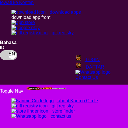
lewati ke Konten
download apps
download app from:
gift registry
Bahasa
ID
LOGIN
DAFTAR
Contact Us
Toggle Nav
about Kanmo Circle
gift registry
store finder
contact us