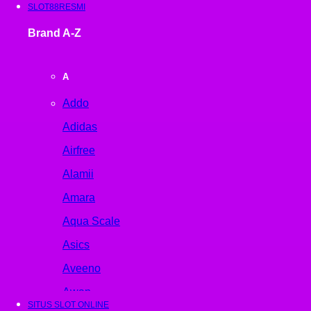
SLOT88RESMI
Brand A-Z
A
Addo
Adidas
Airfree
Alamii
Amara
Aqua Scale
Asics
Aveeno
Awan
SITUS SLOT ONLINE