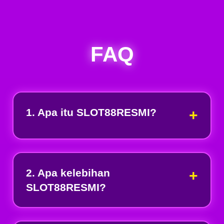
TY Toys
U
FAQ
V
Veja
Vitaflow
1. Apa itu SLOT88RESMI?
+
Vtech
W
Waterland
2. Apa kelebihan
+
Wellness
SLOT88RESMI?
X
Xootz