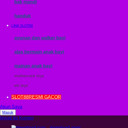
bak mandi
Momami
handuk
Mothercare
LINK SLOT88
Mustela
My Buddy Tag
ayunan dan walker bayi
My K
alas bermain anak bayi
N
mainan anak bayi
Naif
mothercare toys
Nike
elc toys
Nordic Natural
SLOT88RESMI GACOR
Nuby
Akun Saya
Nuna
Masuk
lewati ke Konten
O
download apps